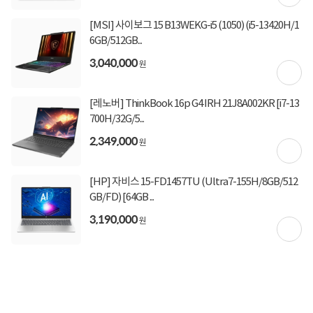
[MSI] 사이보그 15 B13WEKG-i5 (1050) (i5-13420H/1
6GB/512GB...
3,040,000
원
[레노버] ThinkBook 16p G4 IRH 21J8A002KR [i7-13
700H/32G/5...
2,349,000
원
[HP] 자비스 15-FD1457TU (Ultra7-155H/8GB/512
GB/FD) [64GB ...
3,190,000
원