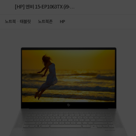
[HP] 엔비 15-EP1063TX (i9-
11900H/32GB/512GB/RTX3060/Win11Home)
노트북ㆍ태블릿
노트북존
HP
UHD 터치 [64GB RAM 교체(32GB*2)]