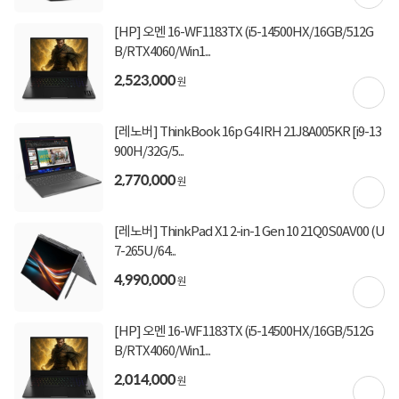
[HP] 오멘 16-WF1183TX (i5-14500HX/16GB/512G
상세정보
구매후기(
11
)
Q&A(
0
)
B/RTX4060/Win1...
2,523,000
원
구매 시 유의사항
오후 4시 이후 주문건은 익일 입고됩니다.
[레노버] ThinkBook 16p G4 IRH 21J8A005KR [i9-13
업그레이드 상품은 주문 후 2~6시간이 소요되며 15시 이후 주문건은 익일 발송됩니다.
요청에 의한 새상품을 개봉하여 제작하는 상품으로 주문취소, 변심반품이 불가합니다.
900H/32G/5...
장착된 부품은 해당 제조사에서 A/S 가능합니다 (예: 추가 SSD 불량 시 해당 SSD 제조
2,770,000
사)
원
기본제품과 추가 또는 교체되는 제품의 스펙 정보를 확인 후 주문 바랍니다.
[레노버] ThinkPad X1 2-in-1 Gen 10 21Q0S0AV00 (U
7-265U/64...
4,990,000
원
상세정보를
확대
해서 볼 수 있습니다.
[HP] 오멘 16-WF1183TX (i5-14500HX/16GB/512G
B/RTX4060/Win1...
2,014,000
원