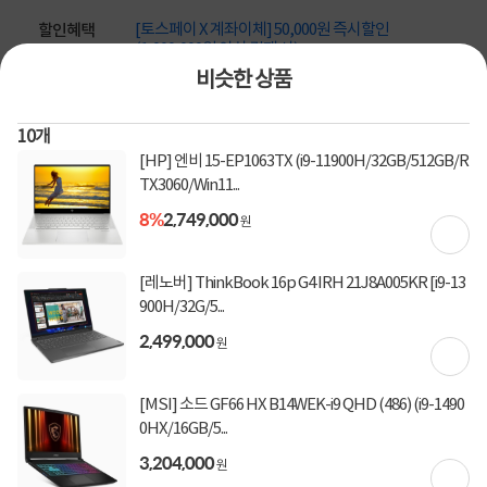
[토스페이 X 계좌이체] 50,000원 즉시할인
할인혜택
(1,000,000원 이상 결제 시)
[토스페이 X 계좌이체] 20,000원 즉시할인
비슷한 상품
(600,000원 이상 결제 시)
[토스페이 X 농협카드] 5% 즉시할인 (800,000원 이
상 결제 시)
10
개
[토스페이 X 현대카드] 5% 즉시할인 (800,000원 이
[HP] 엔비 15-EP1063TX (i9-11900H/32GB/512GB/R
상 결제 시)
TX3060/Win11...
무이자 할부혜택
8%
2,749,000
원
결제혜택
무이자
무이자
무이자
5만원
5%
포인트
[레노버] ThinkBook 16p G4 IRH 21J8A005KR [i9-13
6,560원 적립
적립금
900H/32G/5...
미정
입고일
2,499,000
원
배송정보
[MSI] 소드 GF66 HX B14WEK-i9 QHD (486) (i9-1490
0HX/16GB/5...
무료배송
배송비
3,204,000
원