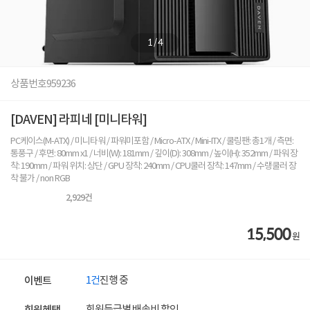
1
/
4
상품번호
959236
[DAVEN] 라피네 [미니타워]
PC케이스(M-ATX) / 미니타워 / 파워미포함 / Micro-ATX / Mini-ITX / 쿨링팬: 총1개 / 측면:
통풍구 / 후면: 80mm x1 / 너비(W): 181mm / 깊이(D): 308mm / 높이(H): 352mm / 파워 장
착: 190mm / 파워 위치: 상단 / GPU 장착: 240mm / CPU쿨러 장착: 147mm / 수랭쿨러 장
착 불가 / non RGB
2,929
건
15,500
원
1건
진행 중
이벤트
회원등급별 배송비 할인