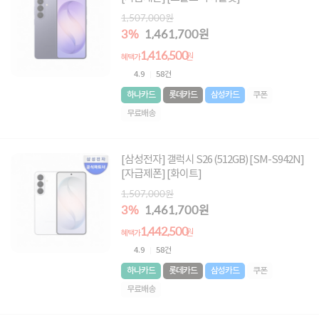
1,507,000원
3%
1,461,700원
1,416,500
원
혜택가
4.9
58건
하나카드
롯데카드
삼성카드
쿠폰
무료배송
[삼성전자] 갤럭시 S26 (512GB) [SM-S942N]
[자급제폰] [화이트]
1,507,000원
3%
1,461,700원
1,442,500
원
혜택가
4.9
58건
하나카드
롯데카드
삼성카드
쿠폰
무료배송