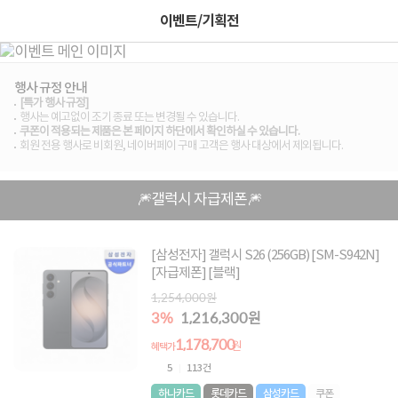
이벤트/기획전
행사 규정 안내
[특가 행사 규정]
행사는 예고없이 조기 종료 또는 변경될 수 있습니다.
쿠폰이 적용되는 제품은 본 페이지 하단에서 확인하실 수 있습니다.
회원 전용 행사로 비회원, 네이버페이 구매 고객은 행사 대상에서 제외됩니다.
🎆갤럭시 자급제폰🎆
[삼성전자] 갤럭시 S26 (256GB) [SM-S942N]
[자급제폰] [블랙]
1,254,000원
3%
1,216,300원
1,178,700
원
혜택가
5
113건
하나카드
롯데카드
삼성카드
쿠폰