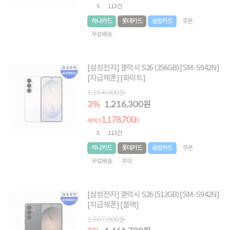
5
113건
하나카드
롯데카드
삼성카드
쿠폰
무료배송
[삼성전자] 갤럭시 S26 (256GB) [SM-S942N]
[자급제폰] [화이트]
1,254,000원
3%
1,216,300원
1,178,700
원
혜택가
5
113건
하나카드
롯데카드
삼성카드
쿠폰
무료배송
주의
[삼성전자] 갤럭시 S26 (512GB) [SM-S942N]
[자급제폰] [블랙]
1,507,000원