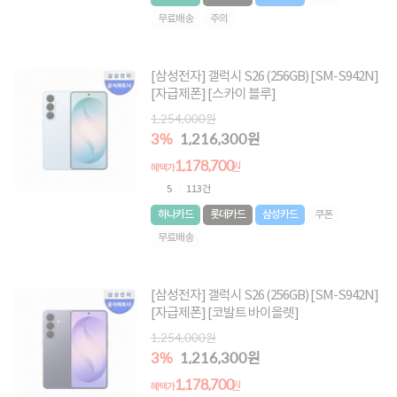
무료배송
주의
[삼성전자] 갤럭시 S26 (256GB) [SM-S942N]
[자급제폰] [스카이 블루]
1,254,000원
3%
1,216,300원
1,178,700
원
혜택가
5
113건
하나카드
롯데카드
삼성카드
쿠폰
무료배송
[삼성전자] 갤럭시 S26 (256GB) [SM-S942N]
[자급제폰] [코발트 바이올렛]
1,254,000원
3%
1,216,300원
1,178,700
원
혜택가