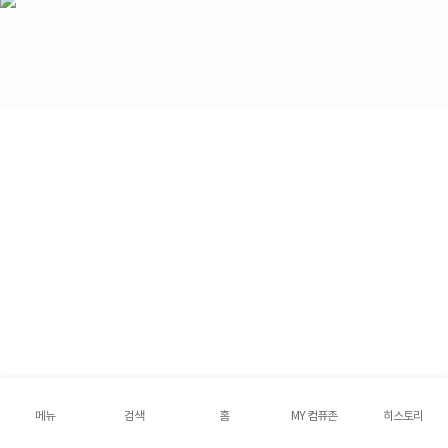
메뉴
검색
홈
MY 컴퓨존
히스토리