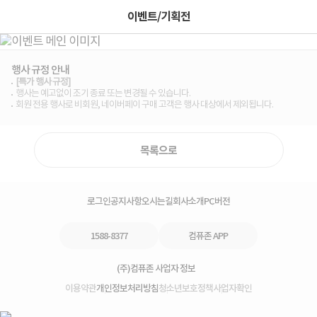
이벤트/기획전
행사 규정 안내
[특가 행사 규정]
행사는 예고없이 조기 종료 또는 변경될 수 있습니다.
회원 전용 행사로 비회원, 네이버페이 구매 고객은 행사 대상에서 제외됩니다.
목록으로
로그인
공지사항
오시는길
회사소개
PC버전
1588-8377
컴퓨존 APP
(주)컴퓨존 사업자 정보
이용약관
개인정보처리방침
청소년보호정책
사업자확인