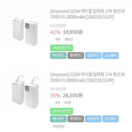
[Anyzone] 22.5W 케이블 일체형 고속 충전 보
조배터리 20000mAh [1260110/1S2P]
32,900원
42%
18,900원
4.9
261건
네이버 포인트
하나카드
롯데카드
삼성카드
토스페이
[Anyzone] 22.5W 케이블 일체형 고속 충전 보
조배터리 30000mAh [1260110/1S3P]
41,000원
35%
26,500원
4.9
33건
네이버 포인트
하나카드
롯데카드
삼성카드
토스페이
무료배송