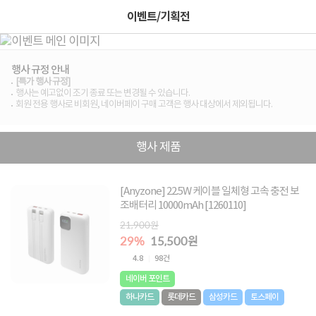
이벤트/기획전
행사 규정 안내
[특가 행사 규정]
행사는 예고없이 조기 종료 또는 변경될 수 있습니다.
회원 전용 행사로 비회원, 네이버페이 구매 고객은 행사 대상에서 제외됩니다.
행사 제품
[Anyzone] 22.5W 케이블 일체형 고속 충전 보
조배터리 10000mAh [1260110]
21,900원
29%
15,500원
4.8
98건
네이버 포인트
하나카드
롯데카드
삼성카드
토스페이