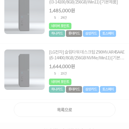
(I3-14100/8GB/256GB/Win11) [기본제품]
1,485,000원
5
29건
네이버 포인트
하나카드
롯데카드
삼성카드
토스페이
[LG전자] 슬림타워 데스크탑 Z90MV.AR45AAE
(i5-14400/8GB/256GB NVMe/Win11) [기본제
품]
1,644,000원
5
23건
네이버 포인트
하나카드
롯데카드
삼성카드
토스페이
목록으로