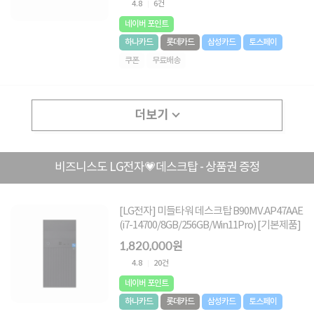
4.8
6건
네이버 포인트
하나카드
롯데카드
삼성카드
토스페이
쿠폰
무료배송
더보기
비즈니스도 LG전자💗데스크탑 - 상품권 증정
[LG전자] 미들타워 데스크탑 B90MV.AP47AAE
(i7-14700/8GB/256GB/Win11Pro) [기본제품]
1,820,000원
4.8
20건
네이버 포인트
하나카드
롯데카드
삼성카드
토스페이