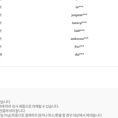
위
da***
위
jungamts***
위
harnicsji***
위
hiit8***
위
anaksoona***
위
fixn***
위
dlal***
있습니다.
정에 따라 유사 제품으로 대체될 수 있습니다.
 반품하셔야 합니다.
 아님) 최종으로 결제하지 않거나 취소/환불 할 경우 대상에서 제외됩니다.