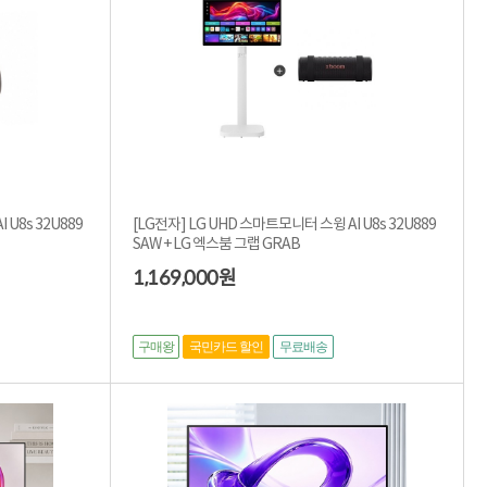
 U8s 32U889
[LG전자] LG UHD 스마트모니터 스윙 AI U8s 32U889
SAW + LG 엑스붐 그랩 GRAB
1,169,000
원
구매왕
국민카드 할인
무료배송