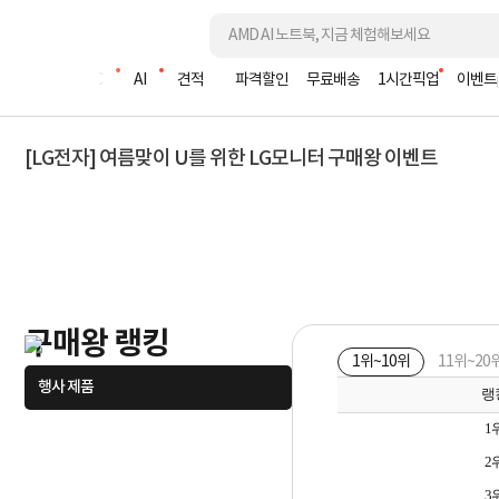
조립PC
AI
견적
파격할인
무료배송
1시간픽업
이벤트
[LG전자] 여름맞이 U를 위한 LG모니터 구매왕 이벤트
구매왕 랭킹
1위~10위
11위~20
행사 제품
랭
1
2
3