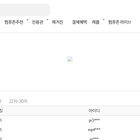
컴퓨존추천
전용관
매거진
결제혜택
래플
컴퓨존 라이브
위
21위~30위
킹
아이디
위
pc5***
위
top4***
위
so***