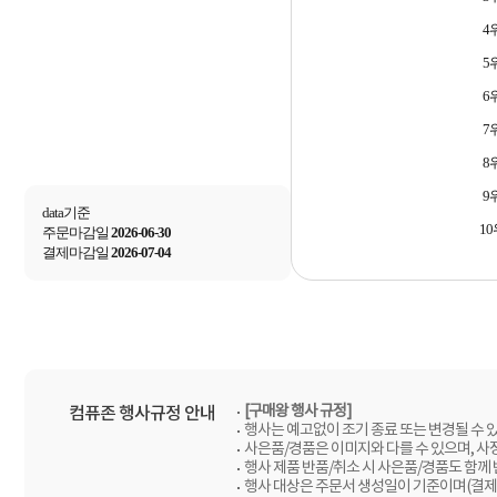
4
5
6
7
8
9
data기준
10
주문마감일
2026-06-30
결제마감일
2026-07-04
[구매왕 행사 규정]
컴퓨존 행사규정 안내
행사는 예고없이 조기 종료 또는 변경될 수 
사은품/경품은 이미지와 다를 수 있으며, 사
행사 제품 반품/취소 시 사은품/경품도 함께
행사 대상은 주문서 생성일이 기준이며(결제일