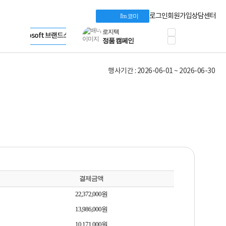
혜택 PACK
Dell 구매 찬스
Apple 기업전용관
로그인
회원가입
상담센터
I'm 코미
프로 에센셜
HP 브랜드스토어
타협 없는 게이밍
LG gram & 브랜드스토어
공식
HP OMEN
Microsoft 브랜드스토어
로지텍
AMD 브랜드스토어
정품 캠페인
Intel 브랜드스토어
행사기간 : 2026-06-01 ~ 2026-06-30
삼성 키보드&마우스
RAZER 브랜드스토어
10% 쿠폰 할인
Apple 기업전용관
케이블메이트 3분기
케이블 전설이 되다
야식까지 책임진다!
승리를 부르는 오멘
ASUS ROG
20주년 한정판
AMD로 시작하는
스마트 오피스환경
AI비즈니스 노트북
결제금액
HP엘리트북/프로북
비즈니스 강자
22,372,000원
HP 프로북 4
13,986,000원
리뷰 Npay 증정
MSI 공유기
10,171,000원