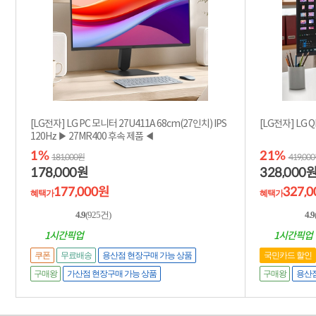
[LG전자] LG PC 모니터 27U411A 68cm(27인치) IPS
[LG전자] LG 
120Hz ▶ 27MR400 후속 제품 ◀
1%
21%
181,000원
419,00
178,000
328,000
원
177,000원
327,
혜택가
혜택가
4.9
(925건)
4.9
1시간픽업
1시간픽업
쿠폰
무료배송
용산점 현장구매 가능 상품
국민카드 할인
구매왕
구매왕
가산점 현장구매 가능 상품
용산점