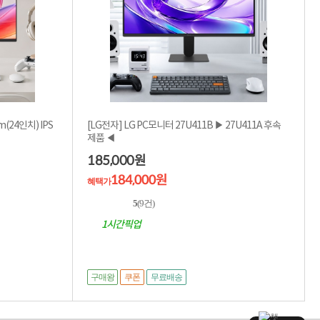
m(24인치) IPS
[LG전자] LG PC모니터 27U411B ▶ 27U411A 후속
제품 ◀
185,000
원
184,000원
혜택가
5
(9건)
1시간픽업
구매왕
쿠폰
무료배송