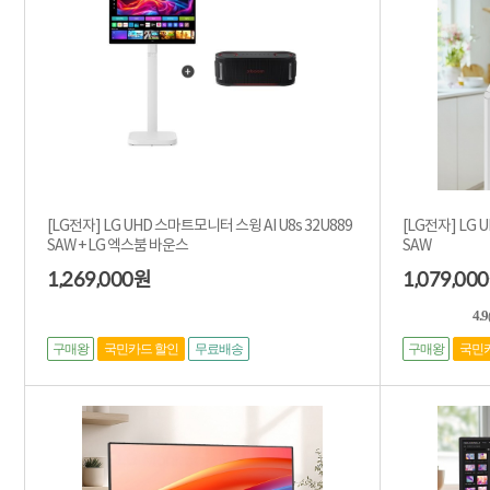
[LG전자] LG UHD 스마트모니터 스윙 AI U8s 32U889
[LG전자] LG 
SAW + LG 엑스붐 바운스
SAW
1,269,000
1,079,000
원
4.9
구매왕
구매왕
국민카드 할인
무료배송
국민