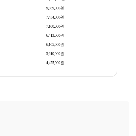
적립금 3% 페이백
9,669,000원
시스코 스위칭허브
누적 금액 별
7,434,000원
적립금 페이백!
7,100,000원
Dell 구매왕
상품권 30만원
6,413,000원
삼성모니터 여름맞이
6,105,000원
특별 할인 이벤트
한단계 더 진화한
5,610,000원
HAF II 500
4,475,000원
AI 업무환경 완성
HP 워크스테이션
여름맞이 사은품
HP 프로데스크 4
모든 것을 하나로
HP올인원 단독특가
네트워크 자재
혜택 PACK
Dell 구매 찬스
프로 에센셜