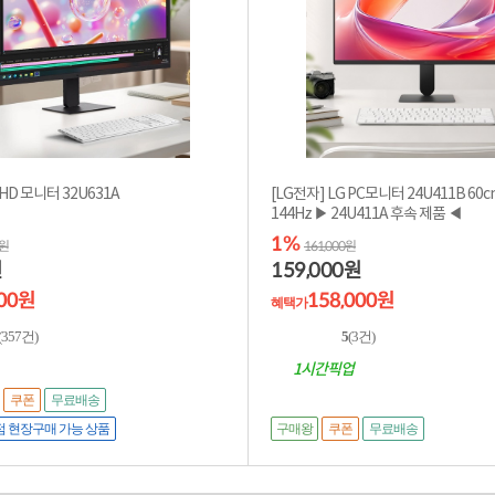
QHD 모니터 32U631A
[LG전자] LG PC모니터 24U411B 60c
144Hz ▶ 24U411A 후속 제품 ◀
1%
0원
161,000원
159,000
원
원
000원
158,000원
혜택가
(357건)
5
(3건)
1시간픽업
쿠폰
무료배송
구매왕
 현장구매 가능 상품
쿠폰
무료배송