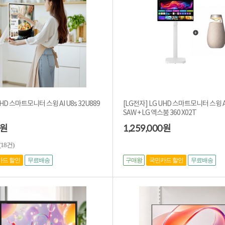
UHD 스마트모니터 스윙 AI U8s 32U889
[LG전자] LG UHD 스마트모니터 스윙 AI
SAW + LG 엑스붐 360 X02T
1,259,000
원
원
(18건)
구매왕
카드 할인
무료배송
국민카드 할인
무료배송