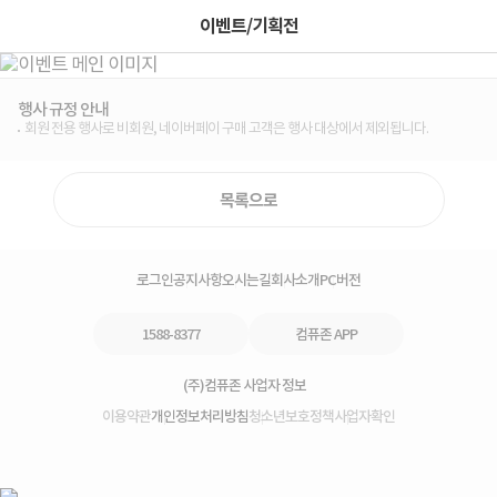
이벤트/기획전
행사 규정 안내
회원 전용 행사로 비회원, 네이버페이 구매 고객은 행사 대상에서 제외됩니다.
목록으로
로그인
공지사항
오시는길
회사소개
PC버전
1588-8377
컴퓨존 APP
(주)컴퓨존 사업자 정보
이용약관
개인정보처리방침
청소년보호정책
사업자확인