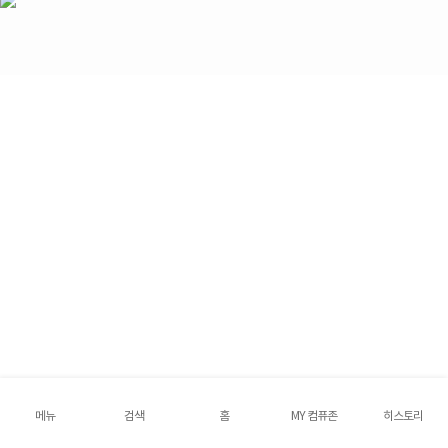
메뉴
검색
홈
MY 컴퓨존
히스토리