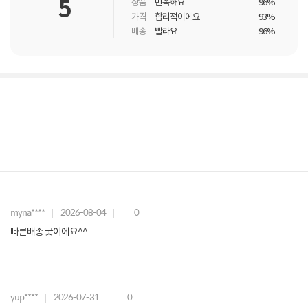
5
상품
만족해요
96%
가격
합리적이에요
93%
배송
빨라요
96%
myna****
2026-08-04
0
빠른배송 굿이에요^^
yup****
2026-07-31
0