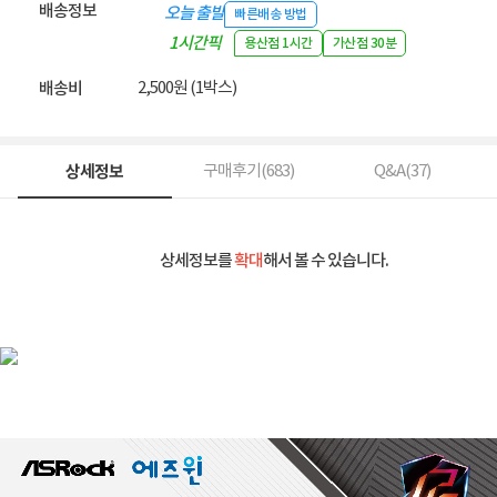
배송정보
오늘 출발
빠른배송 방법
1시간픽
용산점 1시간
가산점 30분
업
2,500원 (1박스)
배송비
상세정보
구매후기(
683
)
Q&A(
37
)
상세정보를
확대
해서 볼 수 있습니다.