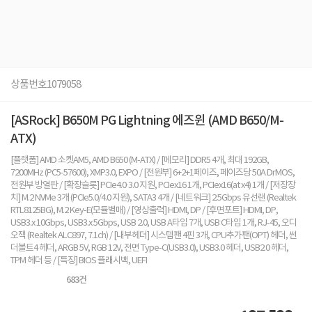
상품번호
1079058
[ASRock] B650M PG Lightning 에즈윈 (AMD B650/M-
ATX)
[플랫폼] AMD 소켓AM5, AMD B650 (M-ATX) / [메모리] DDR5 4개, 최대 192GB,
7200MHz (PC5-57600), XMP3.0, EXPO / [전원부] 6+2+1페이즈, 페이즈당 50A DrMOS,
전원부 방열판 / [확장슬롯] PCIe4.0·3.0 지원, PCIex16 1개, PCIex16(at x4) 1개 / [저장장
치] M.2 NVMe 3개 (PCIe5.0/4.0 지원), SATA3 4개 / [네트워크] 2.5Gbps 유선랜 (Realtek
RTL8125BG), M.2 Key-E(모듈별매) / [영상출력] HDMI, DP / [후면포트] HDMI, DP,
USB3.x 10Gbps, USB3.x 5Gbps, USB 2.0, USB A타입 7개, USB C타입 1개, RJ-45, 오디
오잭 (Realtek ALC897, 7.1ch) / [내부헤더] 시스템팬 4핀 3개, CPU추가팬(OPT) 헤더, 썬
더볼트4 헤더, ARGB 5V, RGB 12V, 전면 Type-C(USB3.0), USB3.0 헤더, USB2.0 헤더,
TPM 헤더 등 / [특징] BIOS 플래시백, UEFI
683
건