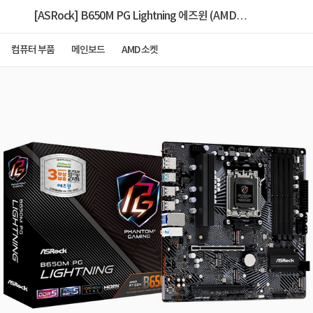
[ASRock] B650M PG Lightning 에즈윈 (AMD
B650/M-ATX)
컴퓨터 부품
메인보드
AMD 소켓