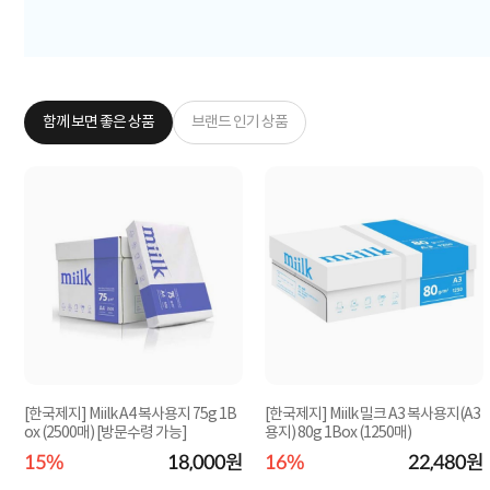
함께 보면 좋은 상품
브랜드 인기 상품
지
[한국제지] Miilk A4 복사용지 75g 1B
[한국제지] Miilk 밀크 A3 복사용지(A3
ox (2500매) [방문수령 가능]
용지) 80g 1Box (1250매)
원
15%
18,000원
16%
22,480원