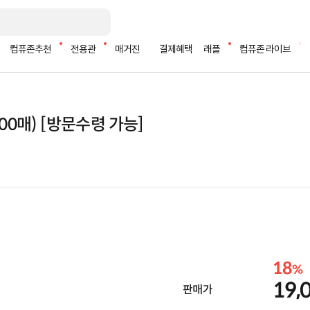
컴퓨존추천
전용관
매거진
결제혜택
래플
컴퓨존 라이브
2500매) [방문수령 가능]
18
%
19,
판매가