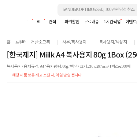
조립PC
AI
견적
파격할인
무료배송
1시간픽업
이벤트
홈
사무/복사용지
복사용지/색상지
프린터ㆍ전산소모품
[한국제지] Miilk A4 복사용지 80g 1Box (
복사용지 / 용지규격: A4 / 용지평량: 80g / 백색 / 크기:210 x 297mm / 1박스-2500매
해당 제품 보유 재고 소진 시, 익일 발송 됩니다.