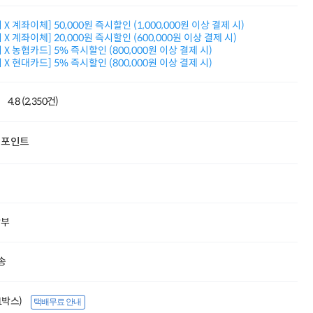
적립금 3% 페이백
시스코 스위칭허브
X 계좌이체] 50,000원 즉시할인 (1,000,000원 이상 결제 시)
X 계좌이체] 20,000원 즉시할인 (600,000원 이상 결제 시)
누적 금액 별
X 농협카드] 5% 즉시할인 (800,000원 이상 결제 시)
적립금 페이백!
X 현대카드] 5% 즉시할인 (800,000원 이상 결제 시)
Dell 구매왕
상품권 30만원
삼성모니터 여름맞이
4.8 (2,350건)
특별 할인 이벤트
한단계 더 진화한
HAF II 500
포인트
AI 업무환경 완성
HP 워크스테이션
여름맞이 사은품
HP 프로데스크 4
모든 것을 하나로
HP올인원 단독특가
할부
네트워크 자재
혜택 PACK
송
Dell 구매 찬스
프로 에센셜
(1박스)
택배무료 안내