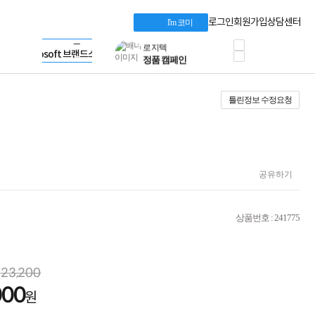
혜택 PACK
Dell 구매 찬스
Apple 기업전용관
로그인
회원가입
상담센터
I'm 코미
프로 에센셜
HP 브랜드스토어
타협 없는 게이밍
LG gram & 브랜드스토어
공식
HP OMEN
Microsoft 브랜드스토어
로지텍
AMD 브랜드스토어
정품 캠페인
Intel 브랜드스토어
틀린정보 수정요청
삼성 키보드&마우스
RAZER 브랜드스토어
10% 쿠폰 할인
Apple 기업전용관
케이블메이트 3분기
케이블 전설이 되다
야식까지 책임진다!
승리를 부르는 오멘
공유하기
ASUS ROG
20주년 한정판
AMD로 시작하는
상품번호 : 241775
스마트 오피스환경
AI비즈니스 노트북
HP엘리트북/프로북
비즈니스 강자
23,200
HP 프로북 4
000
원
리뷰 Npay 증정
MSI 공유기