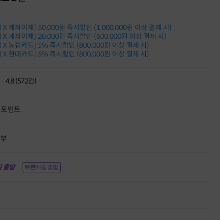
적립금 3% 페이백
시스코 스위칭허브
X 계좌이체] 50,000원 즉시할인 (1,000,000원 이상 결제 시)
누적 금액 별
적립금 페이백!
X 계좌이체] 20,000원 즉시할인 (600,000원 이상 결제 시)
X 농협카드] 5% 즉시할인 (800,000원 이상 결제 시)
Dell 구매왕
X 현대카드] 5% 즉시할인 (800,000원 이상 결제 시)
상품권 30만원
삼성모니터 여름맞이
특별 할인 이벤트
4.8 (572건)
한단계 더 진화한
HAF II 500
AI 업무환경 완성
포인트
HP 워크스테이션
여름맞이 사은품
HP 프로데스크 4
할부
모든 것을 하나로
HP올인원 단독특가
네트워크 자재
 출발
빠른배송 방법
혜택 PACK
Dell 구매 찬스
프로 에센셜