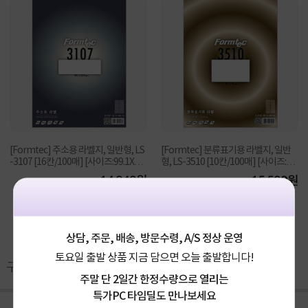
[Formtec] 주소용 라벨지, 일반형, LS
[Formtec] 분류표기용 라벨지, 일반
-3107 [16칸/100매] [사이즈:99.1X33.
형, LS-3510 [10칸/100매] [사이즈:88.
9]
9X52]
14,940원
15,500원
상담, 주문, 배송, 방문수령, A/S 정상 운영
토요일 출발 상품 지금 담으면 오늘 출발합니다!
구매후기(
572
)
Q&A(
0
)
주말 단 2일간 한정수량으로 열리는
특가PC 타임딜도 만나보세요