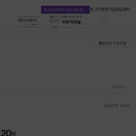
혜택 PACK
Dell 구매 찬스
Apple 기업전용관
로그인
회원가입
상담센터
토요일 컴퓨존 정상 영업 중
프로 에센셜
HP 브랜드스토어
타협 없는 게이밍
LG gram & 브랜드스토어
공식
HP OMEN
Microsoft 브랜드스토어
로지텍
AMD 브랜드스토어
정품 캠페인
Intel 브랜드스토어
틀린정보 수정요청
삼성 키보드&마우스
RAZER 브랜드스토어
10% 쿠폰 할인
Apple 기업전용관
케이블메이트 3분기
케이블 전설이 되다
야식까지 책임진다!
승리를 부르는 오멘
ASUS ROG
20주년 한정판
공유하기
AMD로 시작하는
스마트 오피스환경
AI비즈니스 노트북
상품번호 : 62603
HP엘리트북/프로북
비즈니스 강자
HP 프로북 4
리뷰 Npay 증정
120
MSI 공유기
원