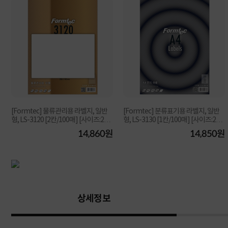
[Formtec] 물류관리용 라벨지, 일반
[Formtec] 분류표기용 라벨지, 일반
형, LS-3120 [2칸/100매] [사이즈:200
형, LS-3130 [1칸/100매] [사이즈:210
X140]
X297]
원
14,860원
14,850원
상세정보