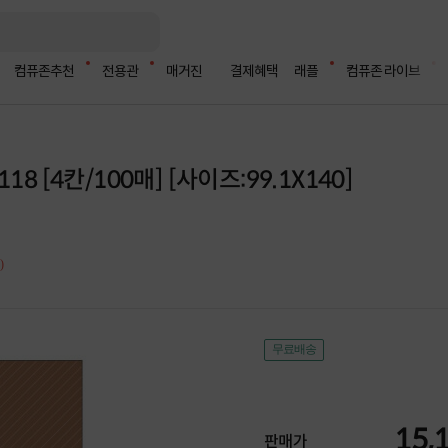
컴퓨존추천
전용관
매거진
결제혜택
래플
컴퓨존 라이브
18 [4칸/100매] [사이즈:99.1X140]
)
무료배송
15,
판매가