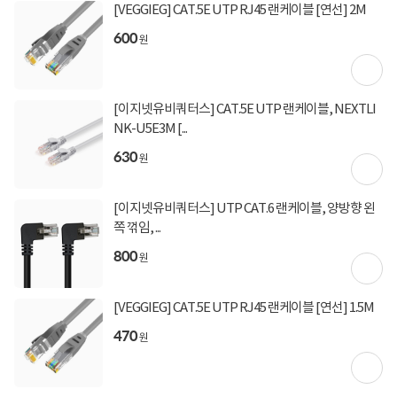
[VEGGIEG] CAT.5E UTP RJ45 랜케이블 [연선] 2M
구매 시 유의사항
600
원
※ 해당 거래처 사정으로 매주 금요일 16시 이후 주문/결제 건은 익주 월요일 순차 배송
됩니다 (재고보유상품제외)
[이지넷유비쿼터스] CAT.5E UTP 랜케이블, NEXTLI
NK-U5E3M [...
상세정보를
확대
해서 볼 수 있습니다.
630
원
[이지넷유비쿼터스] UTP CAT.6 랜케이블, 양방향 왼
쪽 꺾임, ...
800
원
[VEGGIEG] CAT.5E UTP RJ45 랜케이블 [연선] 1.5M
470
원