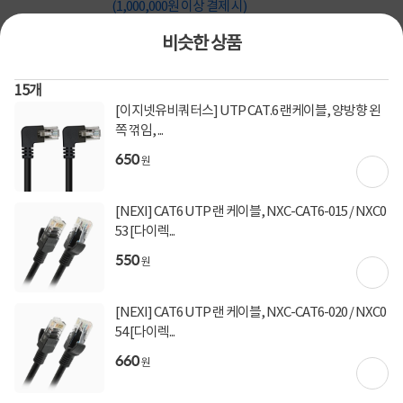
(1,000,000원 이상 결제 시)
[토스페이 X 계좌이체] 20,000원 즉시할인
(600,000원 이상 결제 시)
비슷한 상품
[토스페이 X 농협카드] 5% 즉시할인 (800,000원 이
상 결제 시)
15
개
[토스페이 X 현대카드] 5% 즉시할인 (800,000원 이
상 결제 시)
[이지넷유비쿼터스] UTP CAT.6 랜케이블, 양방향 왼
무이자 할부혜택
쪽 꺾임, ...
650
결제혜택
원
5만원
5%
포인트
12월 31일
입고일
[NEXI] CAT6 UTP 랜 케이블, NXC-CAT6-015 / NXC0
53 [다이렉...
550
배송정보
원
3,000원 (1박스)
배송비
[NEXI] CAT6 UTP 랜 케이블, NXC-CAT6-020 / NXC0
54 [다이렉...
660
원
상세정보
구매후기(
1,542
)
Q&A(
0
)