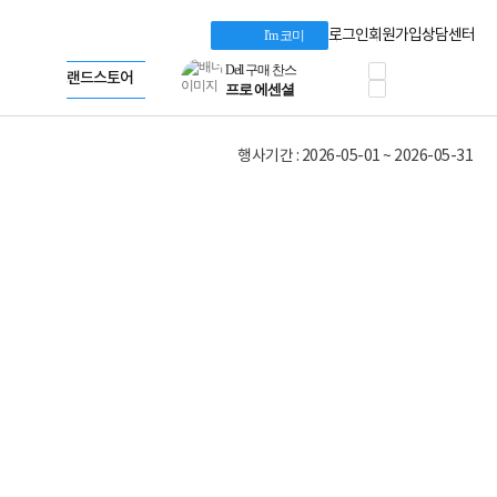
혜택 PACK
Dell 구매 찬스
Apple 기업전용관
로그인
회원가입
상담센터
I'm 코미
프로 에센셜
HP 브랜드스토어
타협 없는 게이밍
LG gram & 브랜드스토어
공식
HP OMEN
Microsoft 브랜드스토어
로지텍
AMD 브랜드스토어
정품 캠페인
Intel 브랜드스토어
행사기간 : 2026-05-01 ~ 2026-05-31
삼성 키보드&마우스
RAZER 브랜드스토어
10% 쿠폰 할인
Apple 기업전용관
케이블메이트 3분기
케이블 전설이 되다
야식까지 책임진다!
승리를 부르는 오멘
ASUS ROG
20주년 한정판
AMD로 시작하는
스마트 오피스환경
AI비즈니스 노트북
HP엘리트북/프로북
비즈니스 강자
HP 프로북 4
리뷰 Npay 증정
MSI 공유기