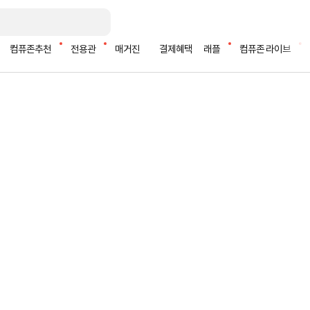
컴퓨존추천
전용관
매거진
결제혜택
래플
컴퓨존 라이브