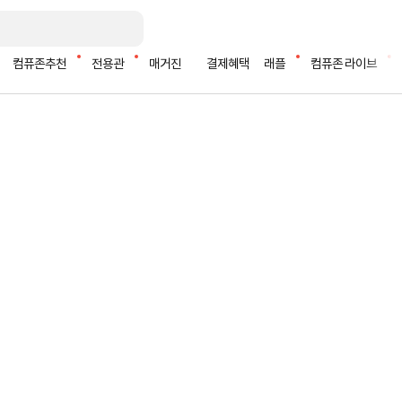
컴퓨존추천
전용관
매거진
결제혜택
래플
컴퓨존 라이브