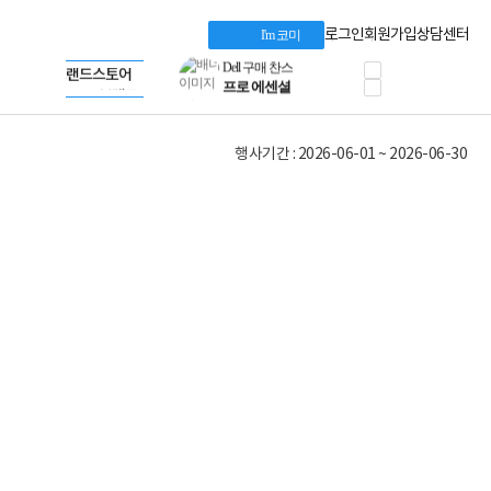
혜택 PACK
Dell 구매 찬스
Apple 기업전용관
로그인
회원가입
상담센터
I'm 코미
프로 에센셜
HP 브랜드스토어
타협 없는 게이밍
LG gram & 브랜드스토어
공식
HP OMEN
Microsoft 브랜드스토어
로지텍
AMD 브랜드스토어
정품 캠페인
Intel 브랜드스토어
행사기간 : 2026-06-01 ~ 2026-06-30
삼성 키보드&마우스
RAZER 브랜드스토어
10% 쿠폰 할인
Apple 기업전용관
케이블메이트 3분기
케이블 전설이 되다
야식까지 책임진다!
승리를 부르는 오멘
ASUS ROG
20주년 한정판
AMD로 시작하는
스마트 오피스환경
AI비즈니스 노트북
HP엘리트북/프로북
비즈니스 강자
HP 프로북 4
리뷰 Npay 증정
MSI 공유기