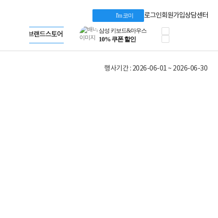
10% 쿠폰 할인
Microsoft 브랜드스토어
케이블메이트 3분기
AMD 브랜드스토어
로그인
회원가입
상담센터
I'm 코미
케이블 전설이 되다
Intel 브랜드스토어
야식까지 책임진다!
RAZER 브랜드스토어
공식
승리를 부르는 오멘
Apple 기업전용관
ASUS ROG
20주년 한정판
행사기간 : 2026-06-01 ~ 2026-06-30
AMD로 시작하는
스마트 오피스환경
AI비즈니스 노트북
HP엘리트북/프로북
비즈니스 강자
HP 프로북 4
리뷰 Npay 증정
MSI 공유기
적립금 3% 페이백
시스코 스위칭허브
누적 금액 별
적립금 페이백!
Dell 구매왕
상품권 30만원
삼성모니터 여름맞이
특별 할인 이벤트