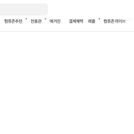
컴퓨존추천
전용관
매거진
결제혜택
래플
컴퓨존 라이브