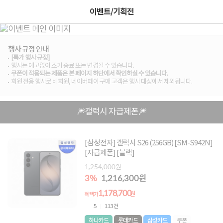
이벤트/기획전
행사 규정 안내
[특가 행사 규정]
행사는 예고없이 조기 종료 또는 변경될 수 있습니다.
쿠폰이 적용되는 제품은 본 페이지 하단에서 확인하실 수 있습니다.
회원 전용 행사로 비회원, 네이버페이 구매 고객은 행사 대상에서 제외됩니다.
🎆갤럭시 자급제폰🎆
[삼성전자] 갤럭시 S26 (256GB) [SM-S942N]
[자급제폰] [블랙]
1,254,000원
3%
1,216,300원
1,178,700
원
혜택가
5
113건
하나카드
롯데카드
삼성카드
쿠폰