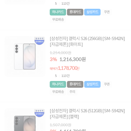
5
113건
하나카드
롯데카드
삼성카드
쿠폰
무료배송
[삼성전자] 갤럭시 S26 (256GB) [SM-S942N]
[자급제폰] [화이트]
1,254,000원
3%
1,216,300원
1,178,700
원
혜택가
5
113건
하나카드
롯데카드
삼성카드
쿠폰
무료배송
주의
[삼성전자] 갤럭시 S26 (512GB) [SM-S942N]
[자급제폰] [블랙]
1,507,000원