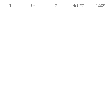
[SM-R420N] [블랙]
메뉴
검색
홈
MY 컴퓨존
히스토리
159,000원
4.8
41건
네이버 포인트
하나카드
롯데카드
삼성카드
토스페이
무료배송
[삼성전자] 갤럭시 버즈4 블루투스 이어폰
[SM-R540] [블랙]
259,000원
5
42건
네이버 포인트
하나카드
롯데카드
삼성카드
토스페이
무료배송
용산점 현장구매 가능 상품
가산점 현장구매 가능 상품