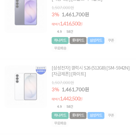
1,507,000원
3%
1,461,700원
1,416,500
원
혜택가
4.9
58건
하나카드
롯데카드
삼성카드
쿠폰
무료배송
[삼성전자] 갤럭시 S26 (512GB) [SM-S942N]
[자급제폰] [화이트]
1,507,000원
3%
1,461,700원
1,442,500
원
혜택가
4.9
58건
하나카드
롯데카드
삼성카드
쿠폰
무료배송