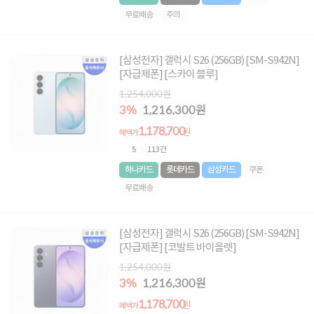
무료배송
주의
[삼성전자] 갤럭시 S26 (256GB) [SM-S942N]
[자급제폰] [스카이 블루]
1,254,000원
3%
1,216,300원
1,178,700
원
혜택가
5
113건
하나카드
롯데카드
삼성카드
쿠폰
무료배송
[삼성전자] 갤럭시 S26 (256GB) [SM-S942N]
[자급제폰] [코발트 바이올렛]
1,254,000원
3%
1,216,300원
1,178,700
원
혜택가