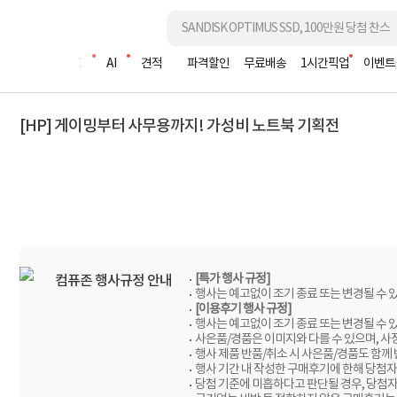
조립PC
AI
견적
파격할인
무료배송
1시간픽업
이벤트
[HP] 게이밍부터 사무용까지! 가성비 노트북 기획전
[특가 행사 규정]
컴퓨존 행사규정 안내
행사는 예고없이 조기 종료 또는 변경될 수 
[이용후기 행사 규정]
행사는 예고없이 조기 종료 또는 변경될 수 
사은품/경품은 이미지와 다를 수 있으며, 사
행사 제품 반품/취소 시 사은품/경품도 함께
행사 기간 내 작성한 구매후기에 한해 당첨자
당첨 기준에 미흡하다고 판단될 경우, 당첨