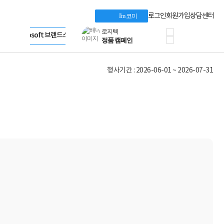
혜택 PACK
Dell 구매 찬스
Apple 기업전용관
로그인
회원가입
상담센터
I'm 코미
프로 에센셜
HP 브랜드스토어
타협 없는 게이밍
LG gram & 브랜드스토어
공식
HP OMEN
Microsoft 브랜드스토어
로지텍
AMD 브랜드스토어
정품 캠페인
Intel 브랜드스토어
행사기간 : 2026-06-01 ~ 2026-07-31
삼성 키보드&마우스
RAZER 브랜드스토어
10% 쿠폰 할인
Apple 기업전용관
케이블메이트 3분기
케이블 전설이 되다
야식까지 책임진다!
승리를 부르는 오멘
ASUS ROG
20주년 한정판
AMD로 시작하는
스마트 오피스환경
AI비즈니스 노트북
HP엘리트북/프로북
비즈니스 강자
HP 프로북 4
리뷰 Npay 증정
MSI 공유기