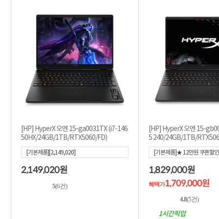
[HP] HyperX 오멘 15-ga0031TX (i7-146
[HP] HyperX 오멘 15-gb0
50HX/24GB/1TB/RTX5060/FD)
5 240/24GB/1TB/RTX506
[기본제품][2,149,020]
[기본제품]★ 12만원 쿠폰할인★
00]
[혜택가
1,709,000
]
2,149,020
1,829,000
원
원
1,709,000원
혜택가
5
(6건)
4.8
(5건)
1시간픽업