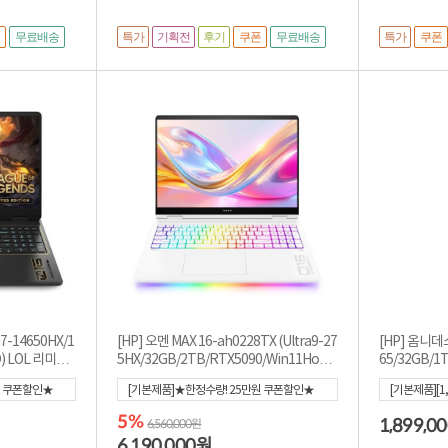
특가
기획전
후기
특가
폰
무료배송
쿠폰
무료배송
쿠폰
i7-14650HX/1
[HP] 오멘 MAX 16-ah0228TX (Ultra9-27
[HP] 옴니데스
D) LOL 리미티
5HX/32GB/2TB/RTX5090/Win11Hom
65/32GB/1T
e)
원 쿠폰할인★
[기본제품]★한정수량! 25만원 쿠폰할인★
[기본제품][1,
0
]
[6,190,000]
[혜택가
5,940,000
]
5%
1,899,0
6,560,000원
6,190,000
원