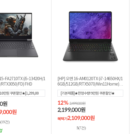
5-FA2710TX (i5-13420H/1
[HP] 오멘 16-AM0120TX (i7-14650HX/1
/RTX3050/FD) FHD
6GB/512GB/RTX5070/Win11Home) Q
HD
0만원 쿠폰할인★[1,299,00
[기본제품]★한정수량! 9만원 쿠폰할인★
199,000
]
[2,199,000]
[혜택가
2,109,000
]
12%
00
원
2,499,000원
2,199,000
원
99,000원
2,109,000원
혜택가
5
(19건)
5
(7건)
업