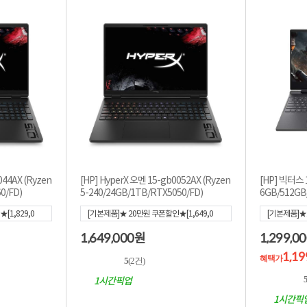
044AX (Ryzen
[HP] HyperX 오멘 15-gb0052AX (Ryzen
[HP] 빅터스 1
0/FD)
5-240/24GB/1TB/RTX5050/FD)
6GB/512GB
[1,829,0
[기본제품]★ 20만원 쿠폰할인★[1,649,0
[기본제품]★1
00]
0]
[혜택가
1,
1,649,000
1,299,0
원
1,1
혜택가
5
(2건)
1시간픽업
1시간픽