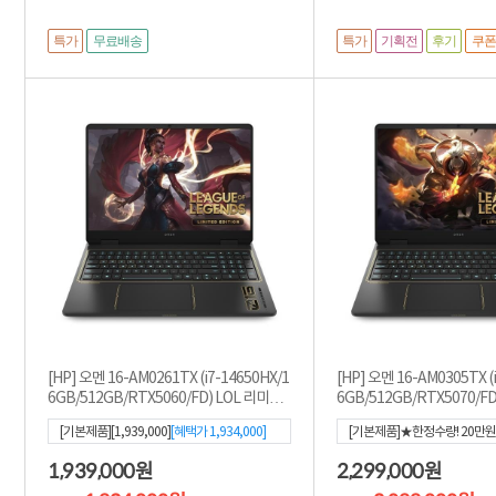
특가
특가
기획전
후기
무료배송
쿠
[HP] 오멘 16-AM0261TX (i7-14650HX/1
[HP] 오멘 16-AM0305TX (
6GB/512GB/RTX5060/FD) LOL 리미티
6GB/512GB/RTX5070/F
드 에디션
드 에디션
[기본제품][1,939,000]
[혜택가
1,934,000
]
[기본제품]★한정수량! 20만
[2,299,000]
[혜택가
2,099,00
1,939,000
2,299,000
원
원