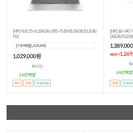
[HP] 네로 15-fc1061AU (R5-7535HS/16GB/512GB/
[HP] 옴니북7 에
FD)
1,389,000
[기본제품][1,029,000]
1,26
혜택가
1,029,000
원
5
(
5
(43건)
1시간픽업
1시간픽업
특가
쿠폰
무료배송
쿠폰
무료배