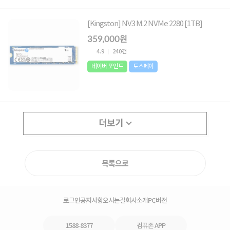
[Kingston] NV3 M.2 NVMe 2280 [1TB]
359,000원
4.9
240건
네이버 포인트
토스페이
더보기
목록으로
로그인
공지사항
오시는길
회사소개
PC버전
1588-8377
컴퓨존 APP