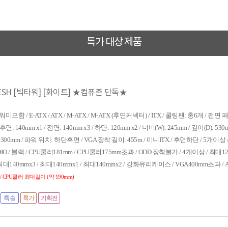
특가 대상 제품
O MESH [빅타워] [화이트] ★컴퓨존 단독★
미포함 / E-ATX / ATX / M-ATX / M-ATX (후면커넥터) / ITX / 쿨링팬: 총6개 / 전면
140mm x1 / 전면: 140mm x3 / 하단: 120mm x2 / 너비(W): 245mm / 깊이(D): 530m
~300mm / 파워 위치: 하단후면 / VGA 장착 길이: 455m / 미니ITX / 후면하단 / 5개이상 /
 / AUDIO / 블랙 / CPU쿨러181mm / CPU쿨러175mm초과 / ODD 장착불가 / 4개이상 / 최대1
/ 최대140mmx3 / 최대140mmx1 / 최대140mmx2 / 강화유리케이스 / VGA400mm초과 / A
 / CPU쿨러 최대길이 (약 190mm)
특송
특가
기획전