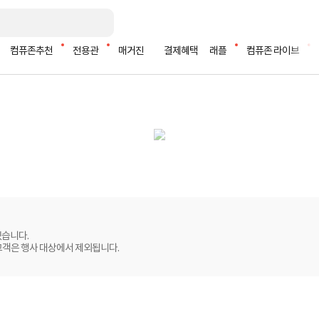
컴퓨존추천
전용관
매거진
결제혜택
래플
컴퓨존 라이브
있습니다.
고객은 행사 대상에서 제외됩니다.