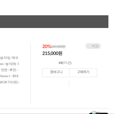
누적 금액 별
적립금 페이백!
Dell 구매왕
상품권 30만원
삼성모니터 여름맞이
특별 할인 이벤트
한단계 더 진화한
HAF II 500
AI 업무환경 완성
20%
비교
269,000원
HP 워크스테이션
215,000
원
여름맞이 사은품
 패널 타입: 메쉬
HP 프로데스크 4
4.9
(371건)
m / 높이(H): 5
모든 것을 하나로
HP올인원 단독특가
 전면 / 후면 /
장바구니
구매하기
네트워크 자재
20mmx1 / 최대
혜택 PACK
RGB 5V(3핀)
Dell 구매 찬스
프로 에센셜