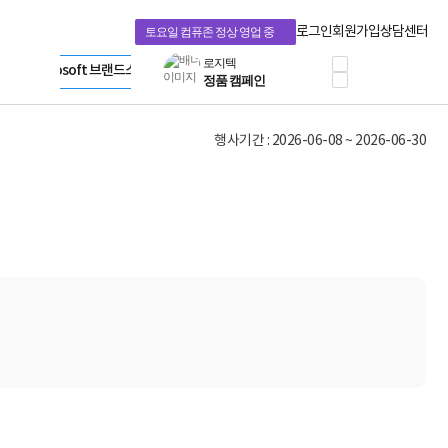
프로 에센셜
Apple 기업전용관
타협 없는 게이밍
HP 브랜드스토어
로그인
회원가입
상담센터
토요일 컴퓨존 정상 영업 중
HP OMEN
LG gram & 브랜드스토어
로지텍
Microsoft 브랜드스토어
공식
정품 캠페인
AMD 브랜드스토어
삼성 키보드&마우스
Intel 브랜드스토어
10% 쿠폰 할인
RAZER 브랜드스토어
행사기간 : 2026-06-08 ~ 2026-06-30
케이블메이트 3분기
Apple 기업전용관
케이블 전설이 되다
야식까지 책임진다!
승리를 부르는 오멘
ASUS ROG
20주년 한정판
AMD로 시작하는
스마트 오피스환경
AI비즈니스 노트북
HP엘리트북/프로북
비즈니스 강자
HP 프로북 4
리뷰 Npay 증정
MSI 공유기
적립금 3% 페이백
시스코 스위칭허브