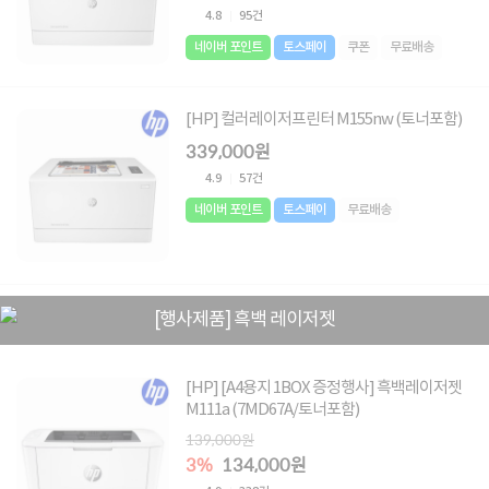
4.8
95건
네이버 포인트
토스페이
쿠폰
무료배송
[HP] 컬러레이저프린터 M155nw (토너포함)
339,000원
4.9
57건
네이버 포인트
토스페이
무료배송
[행사제품] 흑백 레이저젯
[HP] [A4용지 1BOX 증정행사] 흑백레이저젯
M111a (7MD67A/토너포함)
139,000원
3%
134,000원