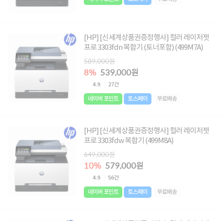
[HP] [신세계상품권증정행사] 컬러 레이저젯
프로 3303fdn 복합기 (토너포함) (499M7A)
589,000원
8%
539,000원
4.9
27건
네이버 포인트
토스페이
무료배송
[HP] [신세계상품권증정행사] 컬러 레이저젯
프로 3303fdw 복합기 (499M8A)
649,000원
10%
579,000원
4.9
56건
네이버 포인트
토스페이
무료배송