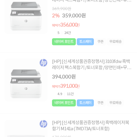
레이저 팩스복합기 /토너포함 /양면인쇄+유선
네트워크
369,900원
2%
359,000원
356,000
원
혜택가
5
24건
네이버 포인트
토스페이
쿠폰
무료배송
[HP] [신세계상품권증정행사] 3103fdw 흑백
레이저 팩스복합기 /토너포함 /양면인쇄+무선
네트워크
394,000원
391,000
원
혜택가
4.9
11건
네이버 포인트
토스페이
쿠폰
무료배송
[HP] [신세계상품권증정행사] 흑백레이저복
합기 M141a (7MD73A/토너포함)