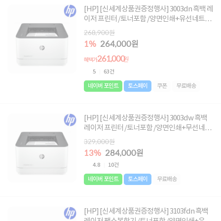
[HP] [신세계상품권증정행사] 3003dn 흑백 레
이저 프린터 /토너포함 /양면인쇄+유선네트워
크
268,900원
1%
264,000원
261,000
원
혜택가
5
63건
네이버 포인트
토스페이
쿠폰
무료배송
[HP] [신세계상품권증정행사] 3003dw 흑백
레이저 프린터 /토너포함 /양면인쇄+무선네트
워크
329,000원
13%
284,000원
4.8
10건
네이버 포인트
토스페이
무료배송
[HP] [신세계상품권증정행사] 3103fdn 흑백