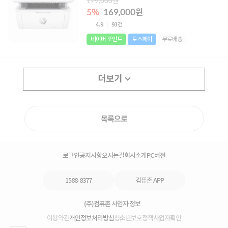
179,000원
5%
169,000원
4.9
93건
네이버 포인트
토스페이
무료배송
더보기
목록으로
로그인
공지사항
오시는길
회사소개
PC버전
1588-8377
컴퓨존 APP
(주)컴퓨존 사업자 정보
이용약관
개인정보처리방침
청소년보호정책
사업자확인