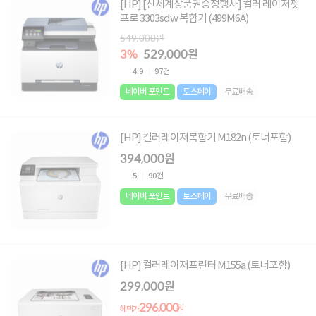
[HP] [신세계상품권증정행사] 컬러 레이저젯
프로 3303sdw 복합기 (499M6A)
549,000원
3%
529,000원
4.9
97건
네이버 포인트
토스페이
무료배송
[HP] 컬러레이저복합기 M182n (토너포함)
394,000원
5
90건
네이버 포인트
토스페이
무료배송
[HP] 컬러레이저프린터 M155a (토너포함)
299,000원
296,000
원
혜택가