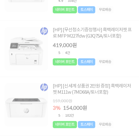
4.9
338건
네이버 포인트
토스페이
무료배송
[HP] [무선청소기증정행사] 흑백레이저젯 프
로 MFP M227fdw (G3Q75A/토너포함)
419,000원
5
4건
네이버 포인트
토스페이
무료배송
[HP] [신세계 상품권 2만원 증정] 흑백레이저
젯 M111w (7MD68A/토너포함)
159,000원
3%
154,000원
5
102건
네이버 포인트
토스페이
무료배송