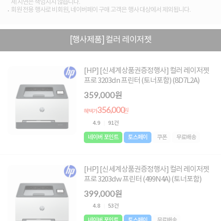
제 지연은 책임지지 않습니다.
회원 전용 행사로 비회원, 네이버페이 구매 고객은 행사 대상에서 제외됩니다.
[행사제품] 컬러 레이저젯
[HP] [신세계상품권증정행사] 컬러 레이저젯
프로 3203dn 프린터 (토너포함) (8D7L2A)
359,000원
356,000
원
혜택가
4.9
91건
네이버 포인트
토스페이
쿠폰
무료배송
[HP] [신세계상품권증정행사] 컬러 레이저젯
프로 3203dw 프린터 (499N4A) (토너포함)
399,000원
4.8
53건
네이버 포인트
토스페이
무료배송