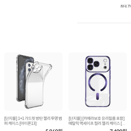
최대 3
[단지몰] 1+1 가드핏 방탄 젤리 투명 범
[단지몰] [카메라보호 유리필름 포함]
퍼 케이스 [아이폰13]
메탈릭 맥세이프 컬러 젤리 케이스 [아
이폰 17...