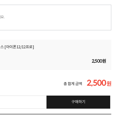
요.
스 [아이폰12/12프로]
2,500원
2,500
원
총 합계 금액
구매하기