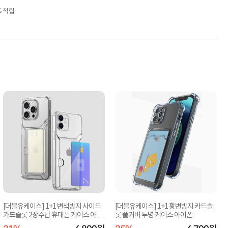
% 적립
[더블유케이스] 1+1 변색방지 사이드
[더블유케이스] 1+1 황변방지 카드슬
카드슬롯 2장수납 휴대폰 케이스 아이
롯 풀커버 투명 케이스 아이폰
폰