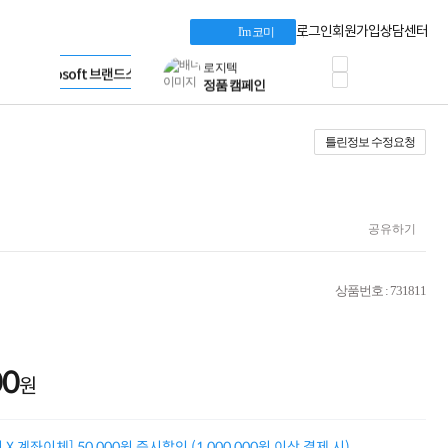
혜택 PACK
Dell 구매 찬스
Apple 기업전용관
로그인
회원가입
상담센터
I'm 코미
프로 에센셜
HP 브랜드스토어
타협 없는 게이밍
LG gram & 브랜드스토어
공식
HP OMEN
Microsoft 브랜드스토어
로지텍
AMD 브랜드스토어
정품 캠페인
Intel 브랜드스토어
틀린정보 수정요청
삼성 키보드&마우스
RAZER 브랜드스토어
10% 쿠폰 할인
Apple 기업전용관
케이블메이트 3분기
케이블 전설이 되다
야식까지 책임진다!
공유하기
승리를 부르는 오멘
ASUS ROG
20주년 한정판
상품번호 : 731811
AMD로 시작하는
스마트 오피스환경
AI비즈니스 노트북
HP엘리트북/프로북
00
비즈니스 강자
원
HP 프로북 4
리뷰 Npay 증정
MSI 공유기
X 계좌이체] 50,000원 즉시할인 (1,000,000원 이상 결제 시)