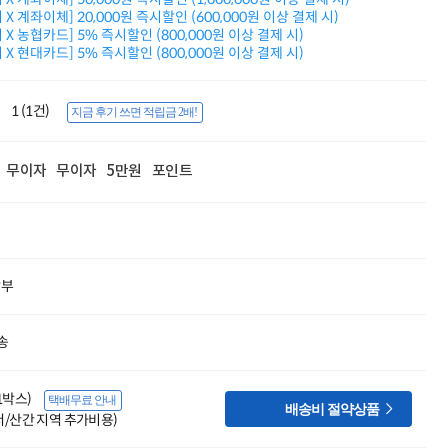
적립금 3% 페이백
X 계좌이체] 20,000원 즉시할인 (600,000원 이상 결제 시)
시스코 스위칭허브
X 농협카드] 5% 즉시할인 (800,000원 이상 결제 시)
X 현대카드] 5% 즉시할인 (800,000원 이상 결제 시)
누적 금액 별
적립금 페이백!
Dell 구매왕
1 (1건)
상품권 30만원
지금 후기 쓰면 적립금 2배!
삼성모니터 여름맞이
특별 할인 이벤트
무이자
무이자
5만원
포인트
한단계 더 진화한
HAF II 500
AI 업무환경 완성
HP 워크스테이션
여름맞이 사은품
HP 프로데스크 4
할부
모든 것을 하나로
HP올인원 단독특가
네트워크 자재
송
혜택 PACK
Dell 구매 찬스
프로 에센셜
(1박스)
택배무료 안내

배송비 절약상품
도서/산간 지역 추가비용)