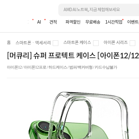
조립PC
AI
견적
파격할인
무료배송
1시간픽업
이벤트
홈
스마트폰 케이스
아이폰 시리즈
스마트폰ㆍ액세서리
[머큐리] 슈퍼 프로텍트 케이스 [아이폰12/1
아이폰12 / 아이폰12프로 / 하드케이스 / 범퍼/백커버형 / 카드수납불가