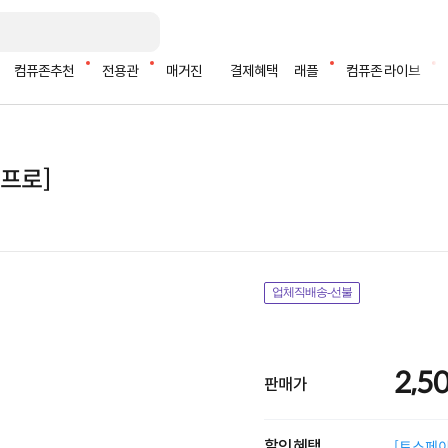
컴퓨존추천
전용관
매거진
결제혜택
래플
컴퓨존 라이브
2프로]
업체직배송-선불
2,5
판매가
할인혜택
[토스페이 