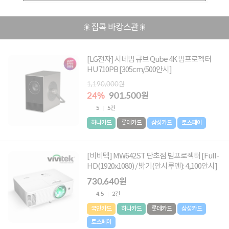
🎇집콕 바캉스관🎇
[LG전자] 시네빔 큐브 Qube 4K 빔프로젝터
HU710PB [305cm/500안시]
1,190,000원
24%
901,500원
5
5건
하나카드
롯데카드
삼성카드
토스페이
[비비텍] MW642ST 단초점 빔프로젝터 [Full-
HD(1920x1080) / 밝기(안시루멘): 4,100안시]
730,640원
4.5
2건
국민카드
하나카드
롯데카드
삼성카드
토스페이