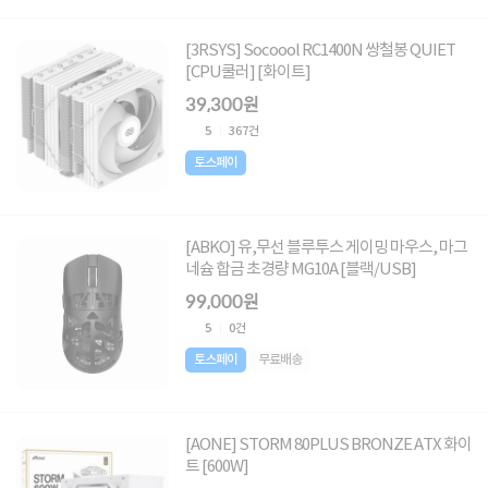
[3RSYS] Socoool RC1400N 쌍철봉 QUIET
[CPU쿨러] [화이트]
39,300원
5
367건
토스페이
[ABKO] 유,무선 블루투스 게이밍 마우스, 마그
네슘 합금 초경량 MG10A [블랙/USB]
99,000원
5
0건
토스페이
무료배송
[AONE] STORM 80PLUS BRONZE ATX 화이
트 [600W]