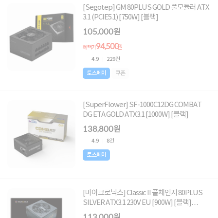
[Segotep] GM 80PLUS GOLD 풀모듈러 ATX
3.1 (PCIE5.1) [750W] [블랙]
105,000원
94,500
원
혜택가
4.9
229건
토스페이
쿠폰
[SuperFlower] SF-1000C12DG COMBAT
DG ETA GOLD ATX3.1 [1000W] [블랙]
138,800원
4.9
8건
토스페이
[마이크로닉스] Classic II 풀체인지 80PLUS
SILVER ATX3.1 230V EU [900W] [블랙]
(PCIE5.1)
113,000원