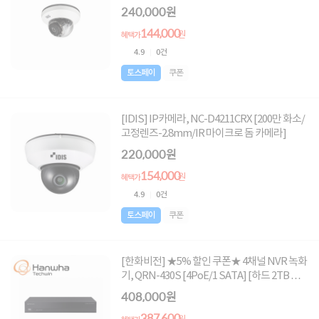
240,000원
144,000
원
혜택가
4.9
0건
토스페이
쿠폰
[IDIS] IP카메라, NC-D4211CRX [200만 화소/
고정렌즈-2.8mm/IR 마이크로 돔 카메라]
220,000원
154,000
원
혜택가
4.9
0건
토스페이
쿠폰
[한화비전] ★5% 할인 쿠폰★ 4채널 NVR 녹화
기, QRN-430S [4PoE/1 SATA] [하드 2TB 포
함]
408,000원
387,600