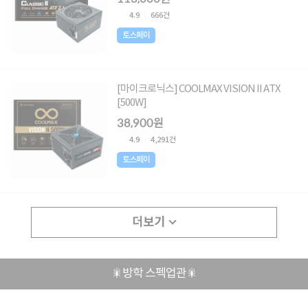
4.9
666건
토스페이
[마이크로닉스] COOLMAX VISION II ATX
[500W]
38,900원
4.9
4,291건
토스페이
더보기
🎇방학 스펙업관🎇