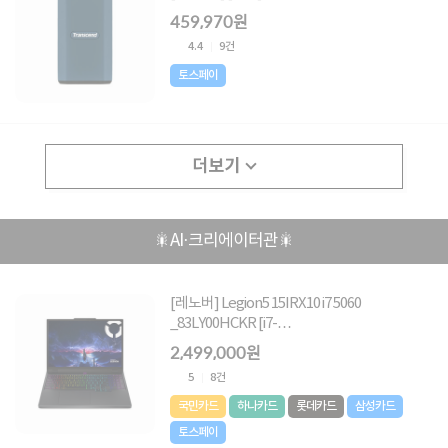
459,970원
4.4
9건
토스페이
더보기
🎇AI·크리에이터관🎇
[레노버] Legion5 15IRX10 i7 5060
_83LY00HCKR [i7-
14700HX/16GB/1TB/RTX-5060/FD] [기본제
2,499,000원
품]
5
8건
국민카드
하나카드
롯데카드
삼성카드
토스페이