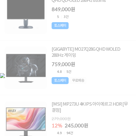
QHD QD-OLED 280Hz 0.03ms
849,000원
5
3건
토스페이
[GIGABYTE] MO27Q28G QHD WOLED
280Hz 게이밍
759,000원
4.8
5건
토스페이
무료배송
[MSI] MP273U 4K IPS 아이에르고 HDR [무
결점]
279,000원
12%
245,000원
4.9
94건