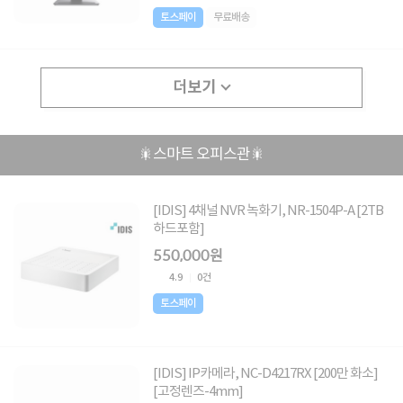
토스페이
무료배송
더보기
🎇스마트 오피스관🎇
[IDIS] 4채널 NVR 녹화기, NR-1504P-A [2TB
하드포함]
550,000원
4.9
0건
토스페이
[IDIS] IP카메라, NC-D4217RX [200만 화소]
[고정렌즈-4mm]