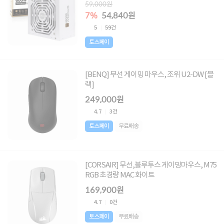
59,000원
7%
54,840원
5
59건
토스페이
[BENQ] 무선 게이밍 마우스, 조위 U2-DW [블
랙]
249,000원
4.7
3건
토스페이
무료배송
[CORSAIR] 무선,블루투스 게이밍마우스, M75
RGB 초경량 MAC 화이트
169,900원
4.7
0건
토스페이
무료배송