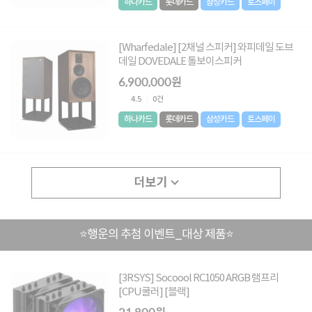
하나카드
롯데카드
삼성카드
토스페이
[Wharfedale] [2채널 스피커] 와피데일 도브
데일 DOVEDALE 톨보이스피커
6,900,000원
4.5
0건
하나카드
롯데카드
삼성카드
토스페이
더보기
⭐행운의 추첨 이벤트_대상 제품⭐
[3RSYS] Socoool RC1050 ARGB 램프리
[CPU쿨러] [블랙]