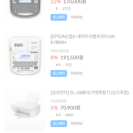
22%
170,000원
5
277건
토스페이
무료배송
[EPSON] 엡손 네이머 라벨프린터 LW-
K740WH
209,000원
8%
191,500원
4.9
71건
토스페이
무료배송
[삼성전자] SL-J1680 잉크젯복합기 (잉크포함)
74,800원
5%
70,900원
4.9
546건
토스페이
무료배송