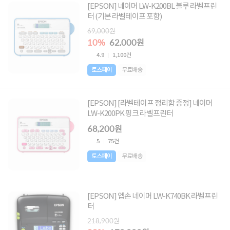
[EPSON] 네이머 LW-K200BL 블루 라벨프린
터 (기본 라벨테이프 포함)
69,000원
10%
62,000원
4.9
1,100건
토스페이
무료배송
[EPSON] [라벨테이프 정리함 증정] 네이머
LW-K200PK 핑크 라벨프린터
68,200원
5
75건
토스페이
무료배송
[EPSON] 엡손 네이머 LW-K740BK 라벨프린
터
218,900원