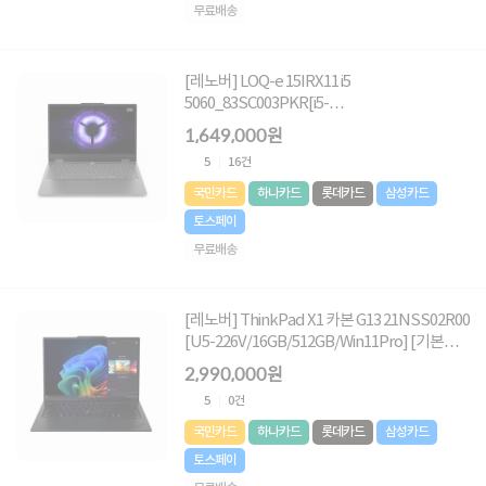
무료배송
[레노버] LOQ-e 15IRX11 i5
5060_83SC003PKR[i5-
13450HX/16G/512GB/RTX-5060/FD] [기본
1,649,000원
제품]
5
16건
국민카드
하나카드
롯데카드
삼성카드
토스페이
무료배송
[레노버] ThinkPad X1 카본 G13 21NSS02R00
[U5-226V/16GB/512GB/Win11Pro] [기본제
품]
2,990,000원
5
0건
국민카드
하나카드
롯데카드
삼성카드
토스페이