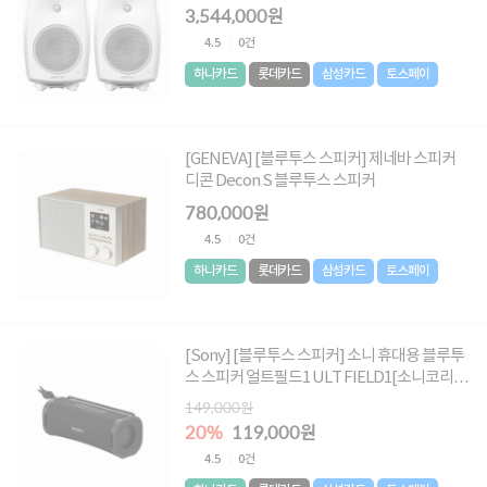
3,544,000원
4.5
0건
하나카드
롯데카드
삼성카드
토스페이
[GENEVA] [블루투스 스피커] 제네바 스피커
디콘 Decon S 블루투스 스피커
780,000원
4.5
0건
하나카드
롯데카드
삼성카드
토스페이
[Sony] [블루투스 스피커] 소니 휴대용 블루투
스 스피커 얼트필드1 ULT FIELD1[소니코리아
정품] [블랙]
149,000원
20%
119,000원
4.5
0건