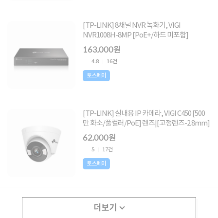
[TP-LINK] 8채널 NVR 녹화기, VIGI
NVR1008H-8MP [PoE+/하드 미포함]
163,000원
4.8
16건
토스페이
[TP-LINK] 실내용 IP 카메라, VIGI C450 [500
만 화소/풀컬러/PoE] 렌즈|[고정렌즈-2.8mm]
62,000원
5
17건
토스페이
더보기