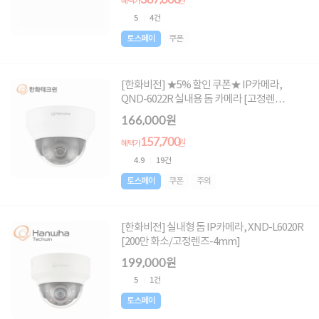
원
혜택가
5
4건
토스페이
쿠폰
[한화비전] ★5% 할인 쿠폰★ IP카메라,
QND-6022R 실내용 돔 카메라 [고정렌
즈-4mm][200만 화소]
166,000원
157,700
원
혜택가
4.9
19건
토스페이
쿠폰
주의
[한화비전] 실내형 돔 IP카메라, XND-L6020R
[200만 화소/고정렌즈-4mm]
199,000원
5
1건
토스페이