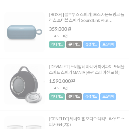
[BOSE] [블루투스 스피커] 보스 사운드링크 플
러스 포터블 스피커 SoundLink Plus
Portable Speaker [공식 정품] [블루 더스크]
359,000원
4.5
0건
하나카드
롯데카드
삼성카드
토스페이
[DEVIALET] 드비알레 마니아 하이파이 포터블
스마트 스피커 MANIA [충전 스테이션 포함]
1,590,000원
4.5
0건
하나카드
롯데카드
삼성카드
토스페이
[GENELEC] 제네렉 홈 오디오 액티브 라우드 스
피커 G4 (2통)