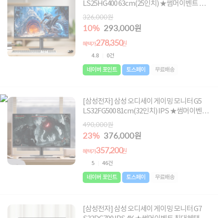
LS25HG400 63cm(25인치) ★썸머이벤트 최
대혜택가 278,350원★
326,000원
10%
293,000원
278,350
원
혜택가
4.8
0건
네이버 포인트
토스페이
무료배송
[삼성전자] 삼성 오디세이 게이밍 모니터 G5
LS32FG500 81cm(32인치) IPS ★썸머이벤트
최대혜택가 357,200원★
490,000원
23%
376,000원
357,200
원
혜택가
5
46건
네이버 포인트
토스페이
무료배송
[삼성전자] 삼성 오디세이 게이밍 모니터 G7