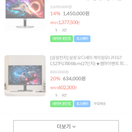
최대혜택가 1,377,500원★
1,690,000원
14%
1,450,000원
1,377,500
원
혜택가
5
2건
네이버 포인트
토스페이
[삼성전자] 삼성 오디세이 게이밍모니터 G7
LS27FG700 68cm(27인치) ★썸머이벤트 최대
혜택가 602,300원★
800,000원
20%
634,000원
602,300
원
혜택가
5
0건
네이버 포인트
토스페이
무료배송
더보기