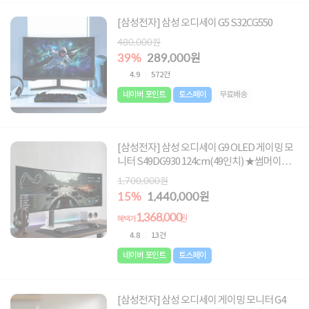
[삼성전자] 삼성 오디세이 G5 S32CG550
480,000원
39%
289,000원
4.9
572건
네이버 포인트
토스페이
무료배송
[삼성전자] 삼성 오디세이 G9 OLED 게이밍 모
니터 S49DG930 124cm(49인치) ★썸머이벤
트 최대혜택가 1,368,000원★
1,700,000원
15%
1,440,000원
1,368,000
원
혜택가
4.8
13건
네이버 포인트
토스페이
[삼성전자] 삼성 오디세이 게이밍 모니터 G4