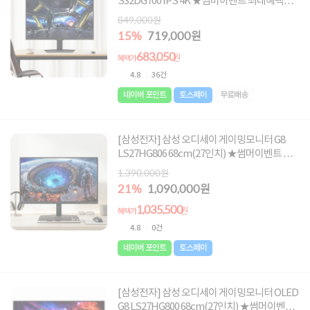
S32DG700 IPS 4K ★썸머이벤트 최대혜택가
683,050원★
849,000원
15%
719,000원
683,050
원
혜택가
4.8
36건
네이버 포인트
토스페이
무료배송
[삼성전자] 삼성 오디세이 게이밍모니터 G8
LS27HG806 68cm(27인치) ★썸머이벤트 최
대혜택가 1,035,500원★
1,390,000원
21%
1,090,000원
1,035,500
원
혜택가
4.8
0건
네이버 포인트
토스페이
[삼성전자] 삼성 오디세이 게이밍모니터 OLED
G8 LS27HG800 68cm(27인치) ★썸머이벤트