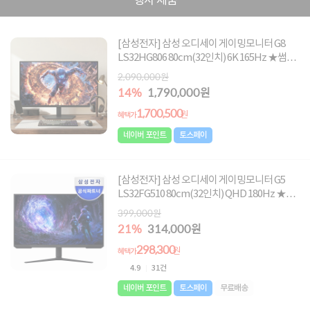
행사 제품
[삼성전자] 삼성 오디세이 게이밍모니터 G8
LS32HG806 80cm(32인치) 6K 165Hz ★썸머
이벤트 최대혜택가 1,700,500원★
2,090,000원
14%
1,790,000원
1,700,500
원
혜택가
네이버 포인트
토스페이
[삼성전자] 삼성 오디세이 게이밍모니터 G5
LS32FG510 80cm(32인치) QHD 180Hz ★썸
머이벤트 최대혜택가 298,300원★ ▶
399,000원
32CG510 후속 모델 ◀
21%
314,000원
298,300
원
혜택가
4.9
31건
네이버 포인트
토스페이
무료배송