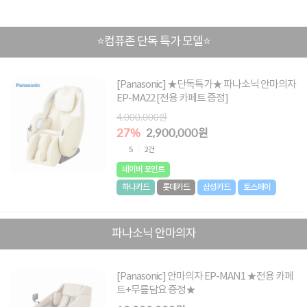
⭐컴퓨존 단독 특가 모델⭐
[Panasonic] ★단독특가★ 파나소닉 안마의자
EP-MA22 [전용 카페트 증정]
4,000,000원
27%
2,900,000원
5
2건
네이버 포인트
하나카드
롯데카드
삼성카드
토스페이
파나소닉 안마의자
[Panasonic] 안마의자 EP-MAN1 ★전용 카페
트+무릎담요 증정★