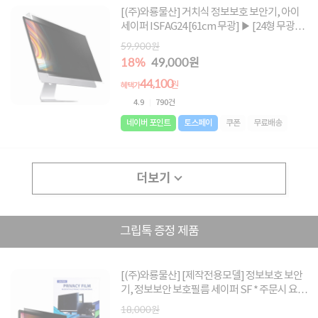
[(주)와룡물산] 거치식 정보보호 보안기, 아이
세이퍼 ISFAG24 [61cm 무광] ▶ [24형 무광]
◀
59,900원
18%
49,000원
44,100
원
혜택가
4.9
790건
네이버 포인트
토스페이
쿠폰
무료배송
더보기
그립톡 증정 제품
[(주)와룡물산] [제작전용모델] 정보보호 보안
기, 정보보안 보호필름 세이퍼 SF * 주문시 요청
글에 사이즈 메모 必 * [사이즈 : 250X100 ~
18,000원