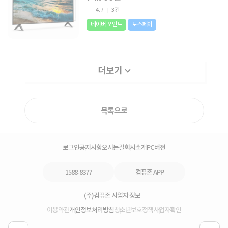
4.7
3건
네이버 포인트
토스페이
더보기
목록으로
로그인
공지사항
오시는길
회사소개
PC버전
1588-8377
컴퓨존 APP
(주)컴퓨존 사업자 정보
이용약관
개인정보처리방침
청소년보호정책
사업자확인