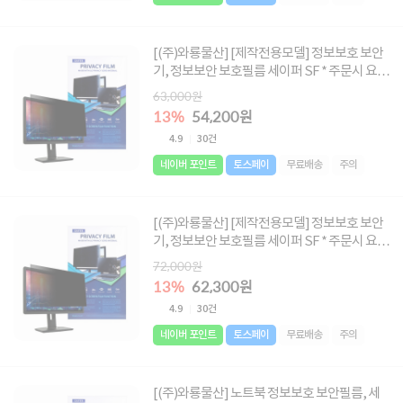
[(주)와룡물산] [제작전용모델] 정보보호 보안
기, 정보보안 보호필름 세이퍼 SF * 주문시 요청
글에 사이즈 메모 必 * [사이즈 : 552X330 ~
63,000원
698X395]
13%
54,200원
4.9
30건
네이버 포인트
토스페이
무료배송
주의
[(주)와룡물산] [제작전용모델] 정보보호 보안
기, 정보보안 보호필름 세이퍼 SF * 주문시 요청
글에 사이즈 메모 必 * [사이즈 : 670X400 ~
72,000원
850X700]
13%
62,300원
4.9
30건
네이버 포인트
토스페이
무료배송
주의
[(주)와룡물산] 노트북 정보보호 보안필름, 세