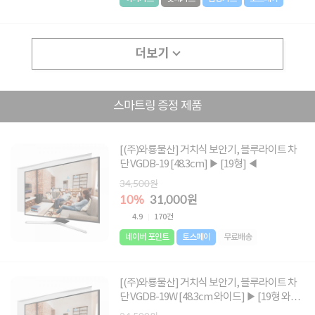
더보기
스마트링 증정 제품
[(주)와룡물산] 거치식 보안기, 블루라이트 차
단 VGDB-19 [48.3cm] ▶ [19형] ◀
34,500원
10%
31,000원
4.9
170건
네이버 포인트
토스페이
무료배송
[(주)와룡물산] 거치식 보안기, 블루라이트 차
단 VGDB-19W [48.3cm 와이드] ▶ [19형 와이
드] ◀