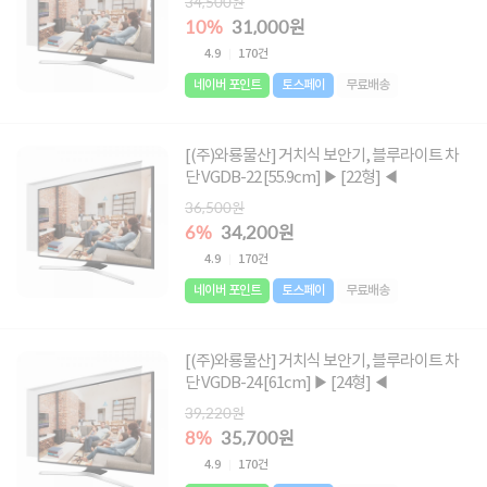
34,500원
10%
31,000원
4.9
170건
네이버 포인트
토스페이
무료배송
[(주)와룡물산] 거치식 보안기, 블루라이트 차
단 VGDB-22 [55.9cm] ▶ [22형] ◀
36,500원
6%
34,200원
4.9
170건
네이버 포인트
토스페이
무료배송
[(주)와룡물산] 거치식 보안기, 블루라이트 차
단 VGDB-24 [61cm] ▶ [24형] ◀
39,220원
8%
35,700원
4.9
170건