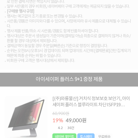
로 인한 결제 지연은 책임지지 않습니다.
일부 사은품의 경우 비회원, 네이버페이 구매 고객에게는 제공되지 않을 수 있습니다.
[구매왕 행사 규정]
행사는 예고없이 조기 종료 또는 변경될 수 있습니다.
사은품/경품은 이미지와 다를 수 있으며, 사정에 따라 유사 제품으로 대체될 수 있습니
다.
행사 제품 반품/취소 시 사은품/경품도 함께 반품하셔야 합니다.
행사 대상은 주문서 생성일이 기준이며(결제일 아님) 최종으로 결제하지 않거나 취소/
환불 할 경우 대상에서 제외됩니다.
결제금액이 동일할 경우 주문일(빠른순) 기준으로 랭킹이 결정됩니다.
순위는 오전8시/오후3시 경 업데이트 되며 업데이트 시간에 [결제완료]건만 집계되기
때문에 최종 순위는 바뀔 수 있습니다.
비회원 구매 고객은 행사 대상에서 제외됩니다.
아이세이퍼 플러스 9+1 증정 제품
[(주)와룡물산] 거치식 정보보호 보안기, 아이
세이퍼 플러스 블루라이트 차단 ISFP19
[48.3cm] ▶ [19형] ◀
60,900원
19%
49,000원
4.2
30건
네이버 포인트
토스페이
무료배송