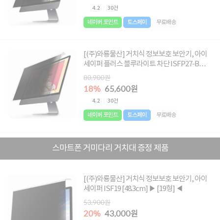
4.2
30건
네이버 포인트
토스페이
무료배송
[(주)와룡물산] 거치식 정보보호 보안기, 아이
세이퍼 플러스 블루라이트 차단 ISFP27-B
[68.6cm-B형] ▶ [27-B형] ◀
80,900원
18%
65,600원
4.2
30건
네이버 포인트
토스페이
무료배송
스마트폰 거미다리 거치대 증정 제품
[(주)와룡물산] 거치식 정보보호 보안기, 아이
세이퍼 ISF19 [48.3cm] ▶ [19형] ◀
53,900원
20%
43,000원