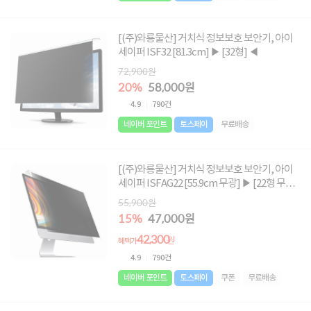
[(주)와룡물산] 거치식 정보보호 보안기, 아이
세이퍼 ISF32 [81.3cm] ▶ [32형] ◀
72,900원
20%
58,000원
4.9
790건
네이버 포인트
토스페이
무료배송
[(주)와룡물산] 거치식 정보보호 보안기, 아이
세이퍼 ISFAG22 [55.9cm 무광] ▶ [22형 무광]
◀
55,900원
15%
47,000원
42,300
원
혜택가
4.9
790건
네이버 포인트
토스페이
쿠폰
무료배송