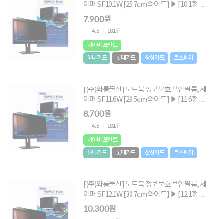
이퍼 SF10.1W [25.7cm 와이드] ▶ [10.1형 와이
드] ◀
7,900원
4.5
181건
네이버 포인트
하나카드
롯데카드
삼성카드
토스페이
[(주)와룡물산] 노트북 정보보호 보안필름, 세
이퍼 SF11.6W [29.5cm 와이드] ▶ [11.6형 와이
드] ◀
8,700원
4.5
181건
네이버 포인트
하나카드
롯데카드
삼성카드
토스페이
[(주)와룡물산] 노트북 정보보호 보안필름, 세
이퍼 SF12.1W [30.7cm 와이드] ▶ [12.1형 와이
드] ◀
10,300원