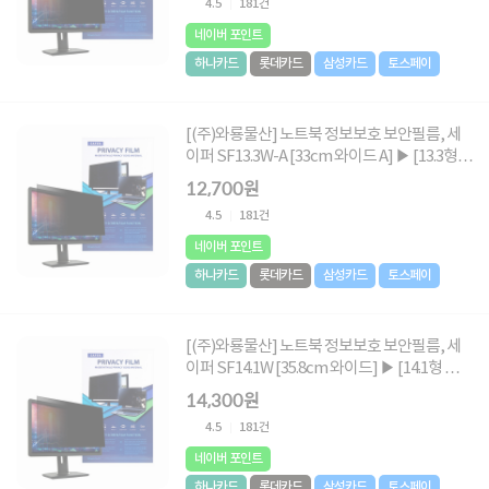
4.5
181건
네이버 포인트
하나카드
롯데카드
삼성카드
토스페이
[(주)와룡물산] 노트북 정보보호 보안필름, 세
이퍼 SF13.3W-A [33cm 와이드 A] ▶ [13.3형
와이드 A] ◀
12,700원
4.5
181건
네이버 포인트
하나카드
롯데카드
삼성카드
토스페이
[(주)와룡물산] 노트북 정보보호 보안필름, 세
이퍼 SF14.1W [35.8cm 와이드] ▶ [14.1형 와이
드] ◀
14,300원
4.5
181건
네이버 포인트
하나카드
롯데카드
삼성카드
토스페이