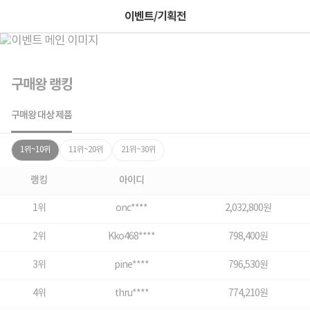
이벤트/기획전
구매왕 랭킹
구매왕 대상 제품
1위~10위
11위~20위
21위~30위
랭킹
아이디
1위
onc****
2,032,800원
2위
Kko468****
798,400원
3위
pine****
796,530원
4위
thru****
774,210원