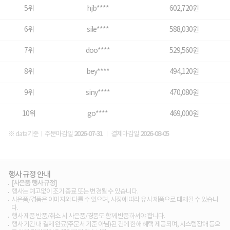
5위
hjb****
602,720원
6위
sile****
588,030원
7위
doo****
529,560원
8위
bey****
494,120원
9위
siny****
470,080원
10위
go****
469,000원
※ data기준ㅣ주문마감일
2026-07-31
ㅣ 결제마감일
2026-08-05
행사 규정 안내
[사은품 행사 규정]
행사는 예고없이 조기 종료 또는 변경될 수 있습니다.
사은품/경품은 이미지와 다를 수 있으며, 사정에 따라 유사 제품으로 대체될 수 있습니
다.
행사 제품 반품/취소 시 사은품/경품도 함께 반품하셔야 합니다.
행사 기간 내 결제 완료(주문서 기준 아님)된 건에 한해 혜택 제공되며, 시스템장애 등으