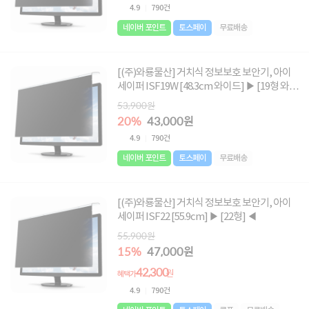
4.9
790건
네이버 포인트
토스페이
무료배송
[(주)와룡물산] 거치식 정보보호 보안기, 아이
세이퍼 ISF19W [48.3cm 와이드] ▶ [19형 와이
드] ◀
53,900원
20%
43,000원
4.9
790건
네이버 포인트
토스페이
무료배송
[(주)와룡물산] 거치식 정보보호 보안기, 아이
세이퍼 ISF22 [55.9cm] ▶ [22형] ◀
55,900원
15%
47,000원
42,300
원
혜택가
4.9
790건