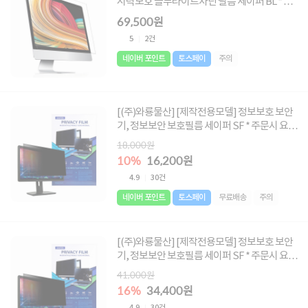
시력보호 블루라이트차단 필름 세이퍼 BL * 주
문시 요청글에 사이즈 메모 必 * [사이즈 :
69,500원
670X400 ~ 850X700]
5
2건
네이버 포인트
토스페이
주의
[(주)와룡물산] [제작전용모델] 정보보호 보안
기, 정보보안 보호필름 세이퍼 SF * 주문시 요청
글에 사이즈 메모 必 * [사이즈 : 250X100 ~
18,000원
345X150]
10%
16,200원
4.9
30건
네이버 포인트
토스페이
무료배송
주의
[(주)와룡물산] [제작전용모델] 정보보호 보안
기, 정보보안 보호필름 세이퍼 SF * 주문시 요청
글에 사이즈 메모 必 * [사이즈 : 338X215 ~
41,000원
480X285]
16%
34,400원
4.9
30건