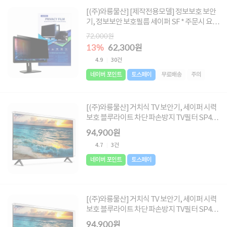
[(주)와룡물산] [제작전용모델] 정보보호 보안
기, 정보보안 보호필름 세이퍼 SF * 주문시 요청
글에 사이즈 메모 必 * [사이즈 : 670X400 ~
72,000원
850X700]
13%
62,300원
4.9
30건
네이버 포인트
토스페이
무료배송
주의
[(주)와룡물산] 거치식 TV 보안기, 세이퍼 시력
보호 블루라이트 차단 파손방지 TV필터 SP40
[930 x 550mm]
94,900원
4.7
3건
네이버 포인트
토스페이
[(주)와룡물산] 거치식 TV 보안기, 세이퍼 시력
보호 블루라이트 차단 파손방지 TV필터 SP42
[950 x 560mm]
94,900원