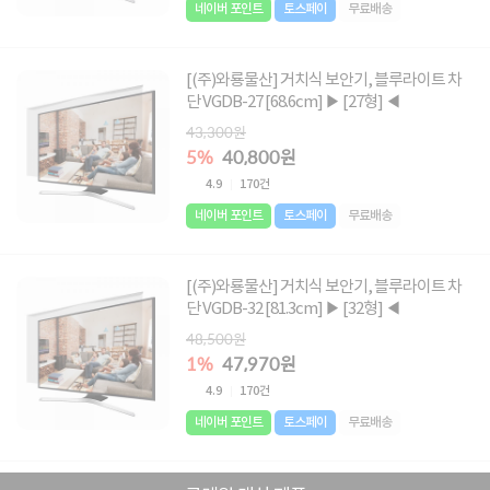
네이버 포인트
토스페이
무료배송
[(주)와룡물산] 거치식 보안기, 블루라이트 차
단 VGDB-27 [68.6cm] ▶ [27형] ◀
43,300원
5%
40,800원
4.9
170건
네이버 포인트
토스페이
무료배송
[(주)와룡물산] 거치식 보안기, 블루라이트 차
단 VGDB-32 [81.3cm] ▶ [32형] ◀
48,500원
1%
47,970원
4.9
170건
네이버 포인트
토스페이
무료배송