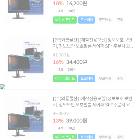
345X150]
10%
16,200원
4.9
30건
네이버 포인트
토스페이
무료배송
주의
[(주)와룡물산] [제작전용모델] 정보보호 보안
기, 정보보안 보호필름 세이퍼 SF * 주문시 요청
글에 사이즈 메모 必 * [사이즈 : 338X215 ~
41,000원
480X285]
16%
34,400원
4.9
30건
네이버 포인트
토스페이
무료배송
주의
[(주)와룡물산] [제작전용모델] 정보보호 보안
기, 정보보안 보호필름 세이퍼 SF * 주문시 요청
글에 사이즈 메모 必 * [사이즈 : 495X287~
45,000원
532X300]
13%
39,000원
4.9
30건
네이버 포인트
토스페이
무료배송
주의