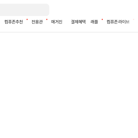
컴퓨존추천
전용관
매거진
결제혜택
래플
컴퓨존 라이브