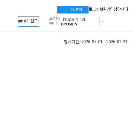
혜택 PACK
Dell 구매 찬스
Apple 기업전용관
로그인
회원가입
상담센터
I'm 코미
프로 에센셜
HP 브랜드스토어
타협 없는 게이밍
LG gram & 브랜드스토어
공식
HP OMEN
Microsoft 브랜드스토어
로지텍
AMD 브랜드스토어
정품 캠페인
Intel 브랜드스토어
행사기간 : 2026-07-01 ~ 2026-07-31
삼성 키보드&마우스
RAZER 브랜드스토어
10% 쿠폰 할인
Apple 기업전용관
케이블메이트 3분기
케이블 전설이 되다
야식까지 책임진다!
승리를 부르는 오멘
ASUS ROG
20주년 한정판
AMD로 시작하는
스마트 오피스환경
AI비즈니스 노트북
HP엘리트북/프로북
비즈니스 강자
HP 프로북 4
리뷰 Npay 증정
MSI 공유기