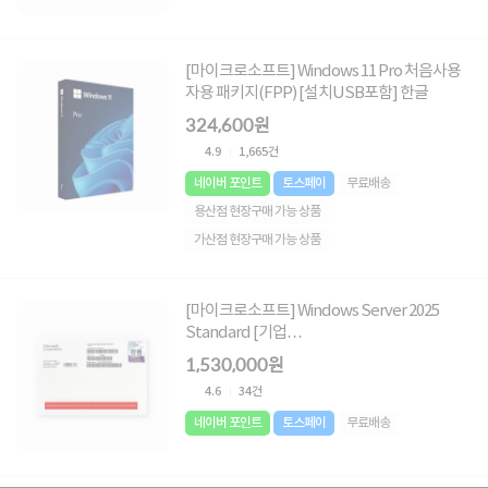
[마이크로소프트] Windows 11 Pro 처음사용
자용 패키지(FPP) [설치USB포함] 한글
324,600원
4.9
1,665건
네이버 포인트
토스페이
무료배송
용산점 현장구매 가능 상품
가산점 현장구매 가능 상품
[마이크로소프트] Windows Server 2025
Standard [기업
용/COEM(DSP)/16core/64bit/CAL미포함]
1,530,000원
[한글]
4.6
34건
네이버 포인트
토스페이
무료배송