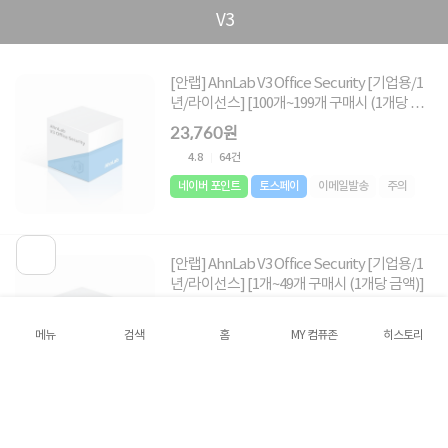
V3
[안랩] AhnLab V3 Office Security [기업용/1
년/라이선스] [100개~199개 구매시 (1개당 금
액)]
23,760원
4.8
64건
네이버 포인트
토스페이
이메일발송
주의
[안랩] AhnLab V3 Office Security [기업용/1
년/라이선스] [1개~49개 구매시 (1개당 금액)]
26,400원
메뉴
검색
홈
MY 컴퓨존
히스토리
4.8
64건
네이버 포인트
토스페이
이메일발송
주의
[안랩] AhnLab V3 Office Security [기업용/1