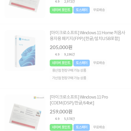
4.9
2,972건
네이버 포인트
토스페이
무료배송
[마이크로소프트] Windows 11 Home 처음사
용자용 패키지(FPP) [한글/설치USB포함]
205,000원
4.9
9,196건
네이버 포인트
토스페이
무료배송
용산점 현장구매 가능 상품
가산점 현장구매 가능 상품
[마이크로소프트] Windows 11 Pro
[COEM(DSP)/한글/64bit]
259,000원
4.9
5,578건
네이버 포인트
토스페이
무료배송