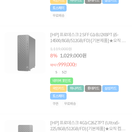
국민카드
하나카드
롯데카드
삼성카드
토스페이
무료배송
[HP] 프로데스크 2 SFF G1i BJ2X8PT (i5-
14500/8GB/512GB/FD) [기본제품]★오직 컴
퓨존에서만, 여름맞이 HP 데스크탑 한정특가!
1,119,000원
★
8%
1,029,000원
999,000
원
혜택가
5
5건
네이버 포인트
국민카드
하나카드
롯데카드
삼성카드
토스페이
쿠폰
무료배송
[HP] 프로데스크 4 G1i C26Z7PT (Ultra5-
225/8GB/512GB/FD) [기본제품]★오직 컴퓨