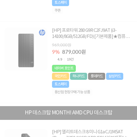
토스페이
쿠폰
[HP] 프로타워 280 G9R C2FJ9AT (i3-
14100/8GB/512GB/FD) [기본제품]★컴퓨존
단독! HP 데스크탑 2026 신제품 특가할인★
969,000원
9%
879,000원
4.9
19건
네이버 포인트
국민카드
하나카드
롯데카드
삼성카드
토스페이
용산점 현장구매 가능 상품
HP 데스크탑 MONTH! AMD CPU 데스크탑
[HP] 엘리트데스크 8 미니 G1a CJ1M5AT