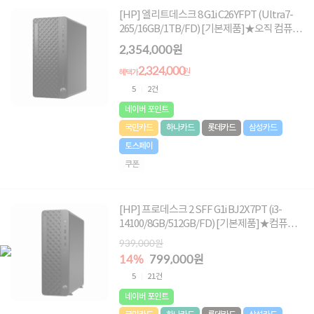
[HP] 엘리트데스크 8 G1i C26YFPT (Ultra7-
265/16GB/1TB/FD) [기본제품]★오직 컴퓨존
에서만, 여름맞이 HP 데스크탑 한정특가!★
2,354,000원
2,324,000
원
혜택가
5
2건
네이버 포인트
국민카드
하나카드
롯데카드
삼성카드
토스페이
쿠폰
[HP] 프로데스크 2 SFF G1i BJ2X7PT (i3-
14100/8GB/512GB/FD) [기본제품]★컴퓨존
단독! 수량한정 799,000원★
939,000원
14%
799,000원
5
21건
네이버 포인트