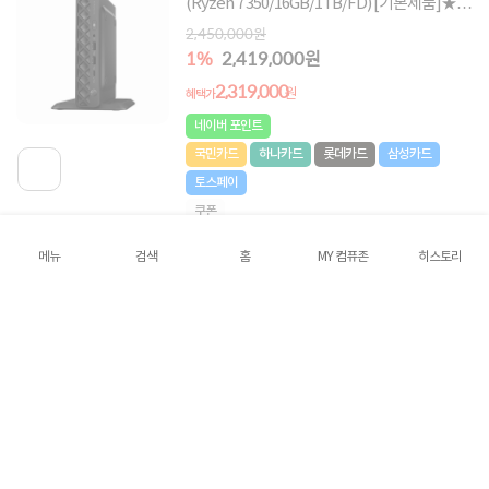
(Ryzen 7 350/16GB/1TB/FD) [기본제품]★오
직 컴퓨존에서만, 여름맞이 HP 데스크탑 한정
2,450,000원
특가!★
1%
2,419,000원
2,319,000
원
혜택가
네이버 포인트
국민카드
하나카드
롯데카드
삼성카드
토스페이
쿠폰
메뉴
검색
홈
MY 컴퓨존
히스토리
[HP] 프로데스크 2 G1a C27L2AT (R7-
8700G/8GB/512GB/400W/FD) [기본제품]★
오직 컴퓨존에서만, 여름맞이 HP 데스크탑 한
1,199,000원
정특가!★
5%
1,138,000원
1,049,000
원
혜택가
5
2건
네이버 포인트
국민카드
하나카드
롯데카드
삼성카드