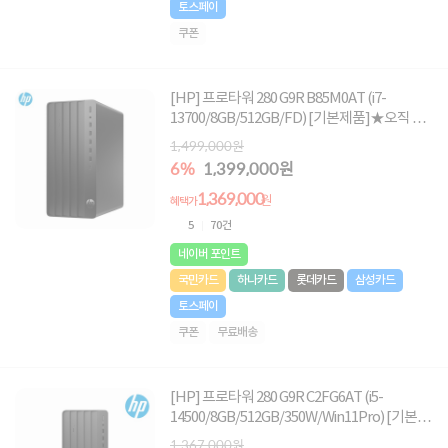
토스페이
쿠폰
[HP] 프로타워 280 G9R B85M0AT (i7-
13700/8GB/512GB/FD) [기본제품]★오직 컴
퓨존에서만, 여름맞이 HP 데스크탑 한정특가!
1,499,000원
★
6%
1,399,000원
1,369,000
원
혜택가
5
70건
네이버 포인트
국민카드
하나카드
롯데카드
삼성카드
토스페이
쿠폰
무료배송
[HP] 프로타워 280 G9R C2FG6AT (i5-
14500/8GB/512GB/350W/Win11Pro) [기본제
품]★오직 컴퓨존에서만, 여름맞이 HP 데스크
1,367,000원