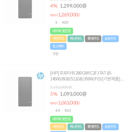
탑 한정특가!★
4%
1,299,000원
1,269,000
원
혜택가
5
92건
네이버 포인트
국민카드
하나카드
롯데카드
삼성카드
토스페이
쿠폰
[HP] 프로타워 280 G9R C2FJ7AT (i5-
14500/8GB/512GB/350W/FD) [기본제품]★
오직 컴퓨존에서만, 여름맞이 HP 데스크탑 한
1,153,000원
정특가!★
5%
1,093,000원
1,063,000
원
혜택가
4.9
91건
네이버 포인트
국민카드
하나카드
롯데카드
삼성카드