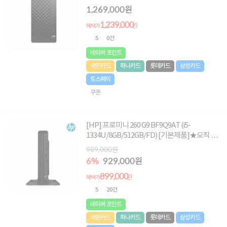
존에서만, 여름맞이 HP 데스크탑 한정특가!★
1,269,000원
1,239,000
원
혜택가
5
0건
네이버 포인트
국민카드
하나카드
롯데카드
삼성카드
토스페이
쿠폰
[HP] 프로미니 260 G9 BF9Q9AT (i5-
1334U/8GB/512GB/FD) [기본제품]★오직 컴
퓨존에서만, 여름맞이 HP 데스크탑 한정특가!
989,000원
★
6%
929,000원
899,000
원
혜택가
5
20건
네이버 포인트
국민카드
하나카드
롯데카드
삼성카드