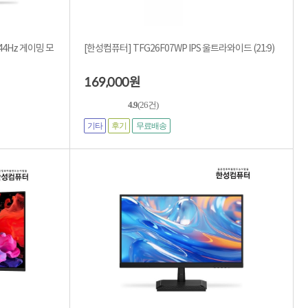
144Hz 게이밍 모
[한성컴퓨터] TFG26F07WP IPS 울트라와이드 (21:9)
169,000
원
4.9
(26건)
기타
후기
무료배송