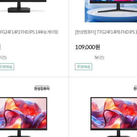
G24F14P2 FHD IPS 144Hz 게이밍
[한성컴퓨터] TFG24F14PB FHD IPS
109,000
원
원
23건)
5
(6건)
무료배송
무료배송