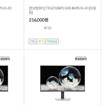
IPS 모니터
[한성컴퓨터] TFG27U06P2 UHD 4K IPS 모니터 [무결
점]
216,000
원
5
(7건)
기타
후기
무료배송