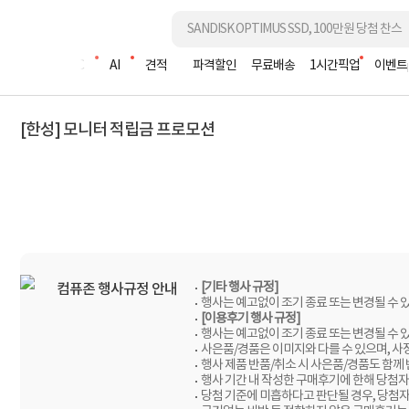
조립PC
AI
견적
파격할인
무료배송
1시간픽업
이벤트
[한성] 모니터 적립금 프로모션
[기타 행사 규정]
컴퓨존 행사규정 안내
행사는 예고없이 조기 종료 또는 변경될 수 
[이용후기 행사 규정]
행사는 예고없이 조기 종료 또는 변경될 수 
사은품/경품은 이미지와 다를 수 있으며, 사
행사 제품 반품/취소 시 사은품/경품도 함께
행사 기간 내 작성한 구매후기에 한해 당첨자
당첨 기준에 미흡하다고 판단될 경우, 당첨