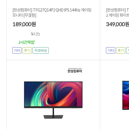
[한성컴퓨터] TFG27Q14P2 QHD IPS 144Hz 게이밍
[한성컴퓨터] TF
모니터 [무결점]
z 게이밍 화이
189,000
349,000
원
5
(1건)
1시간픽업
기타
후기
기타
후기
무료배송