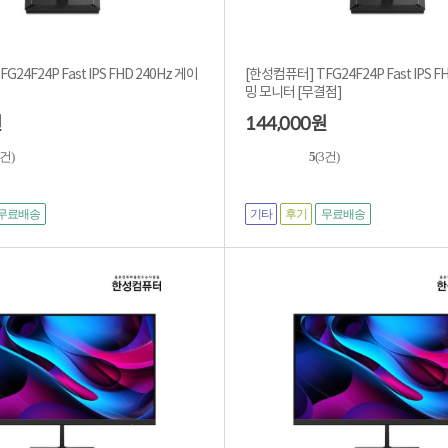
24F24P Fast IPS FHD 240Hz 게이
[한성컴퓨터] TFG24F24P Fast IPS F
밍 모니터 [무결점]
144,000
원
원
6건)
5
(3건)
기타
후기
무료배송
무료배송