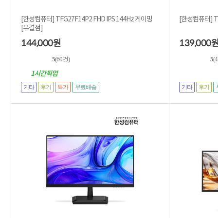
[한성컴퓨터] TFG27F14P2 FHD IPS 144Hz 게이밍
[한성컴퓨터] TF
[무결점]
144,000
139,000
원
5
(60건)
5
(
1시간픽업
기타
후기
특가
기타
후기
무료배송