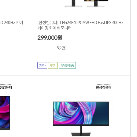
HD 240Hz 게이
[한성컴퓨터] TFG24F40PCMW FHD Fast IPS 400Hz
게이밍 화이트 모니터
299,000
원
5
(2건)
기타
후기
무료배송