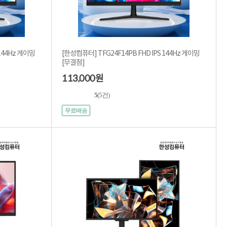
 144Hz 게이밍
[한성컴퓨터] TFG24F14PB FHD IPS 144Hz 게이밍
[무결점]
113,000
원
5
(5건)
무료배송