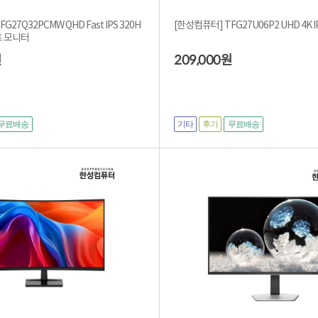
G27Q32PCMW QHD Fast IPS 320H
[한성컴퓨터] TFG27U06P2 UHD 4K 
트 모니터
209,000
원
원
기타
후기
무료배송
무료배송