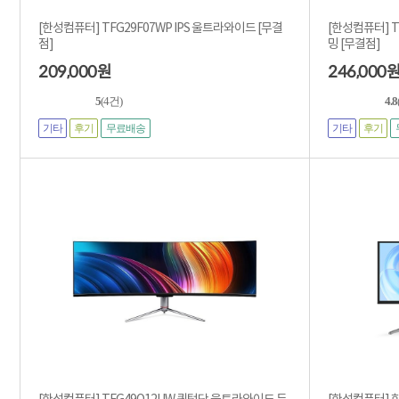
[한성컴퓨터] TFG29F07WP IPS 울트라와이드 [무결
[한성컴퓨터] T
점]
밍 [무결점]
209,000
246,000
원
5
(4건)
4.8
기타
후기
기타
후기
무료배송