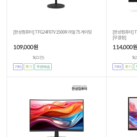
[한성컴퓨터] TFG24F07V 1500R 리얼 75 게이밍
[한성컴퓨터] TF
[무결점]
109,000
114,000
원
5
(22건)
5
(
기타
후기
기타
후기
무료배송