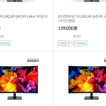
G24Q14P QHD IPS 144Hz 게이밍 모
[한성컴퓨터] TFG24Q14P QHD IPS 
니터 [무결점]
159,000
원
원
4건)
5
(1건)
기타
후기
무료배송
무료배송