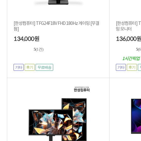
[한성컴퓨터] TFG24F18V FHD 180Hz 게이밍 [무결
[한성컴퓨터] TFG
점]
밍 모니터
134,000
136,000
원
5
(1건)
5
(
1시간픽업
기타
후기
기타
후기
무료배송