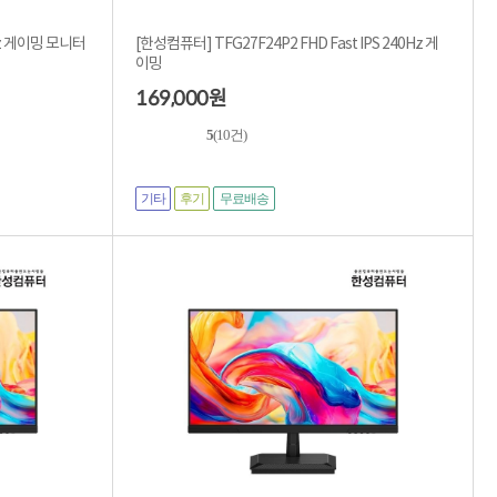
Hz 게이밍 모니터
[한성컴퓨터] TFG27F24P2 FHD Fast IPS 240Hz 게
이밍
169,000
원
5
(10건)
기타
후기
무료배송