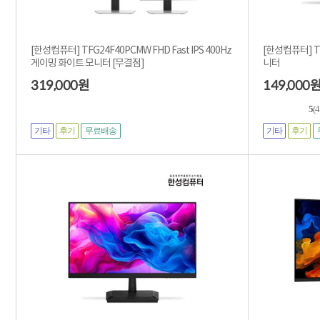
[한성컴퓨터] TFG24F40PCMW FHD Fast IPS 400Hz
[한성컴퓨터] TF
게이밍 화이트 모니터 [무결점]
니터
319,000
149,000
원
5
(
기타
후기
기타
후기
무료배송