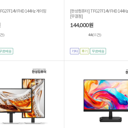
G27F14V FHD 144Hz 게이밍
[한성컴퓨터] TFG27F14V FHD 144
[무결점]
144,000
원
원
4건)
4.6
(11건)
기타
후기
무료배송
무료배송