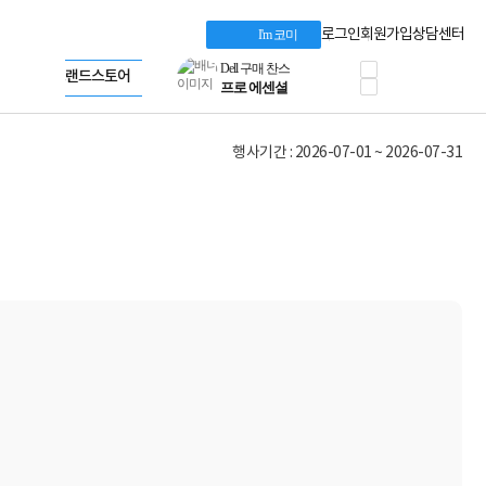
혜택 PACK
Dell 구매 찬스
Apple 기업전용관
로그인
회원가입
상담센터
I'm 코미
프로 에센셜
HP 브랜드스토어
타협 없는 게이밍
LG gram & 브랜드스토어
공식
HP OMEN
Microsoft 브랜드스토어
로지텍
AMD 브랜드스토어
정품 캠페인
Intel 브랜드스토어
행사기간 : 2026-07-01 ~ 2026-07-31
삼성 키보드&마우스
RAZER 브랜드스토어
10% 쿠폰 할인
Apple 기업전용관
케이블메이트 3분기
케이블 전설이 되다
야식까지 책임진다!
승리를 부르는 오멘
ASUS ROG
20주년 한정판
AMD로 시작하는
스마트 오피스환경
AI비즈니스 노트북
HP엘리트북/프로북
비즈니스 강자
HP 프로북 4
리뷰 Npay 증정
MSI 공유기