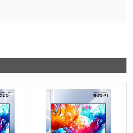
적립금 3% 페이백
시스코 스위칭허브
누적 금액 별
적립금 페이백!
Dell 구매왕
상품권 30만원
삼성모니터 여름맞이
특별 할인 이벤트
한단계 더 진화한
HAF II 500
AI 업무환경 완성
HP 워크스테이션
여름맞이 사은품
HP 프로데스크 4
모든 것을 하나로
HP올인원 단독특가
네트워크 자재
혜택 PACK
Dell 구매 찬스
프로 에센셜