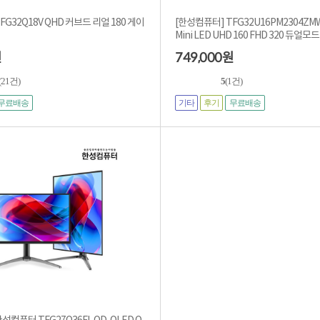
FG32Q18V QHD 커브드 리얼 180 게이
[한성컴퓨터] TFG32U16PM2304ZMW F
Mini LED UHD 160 FHD 320 듀얼모드
749,000
원
원
(21건)
5
(1건)
기타
후기
무료배송
무료배송