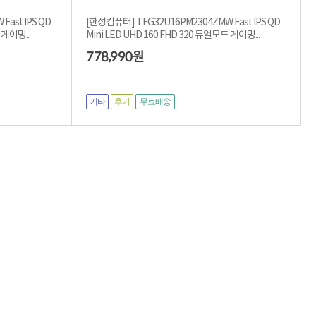
ast IPS QD
[한성컴퓨터] TFG32U16PM2304ZMW Fast IPS QD
 게이밍...
Mini LED UHD 160 FHD 320 듀얼모드 게이밍...
778,990
원
기타
후기
무료배송