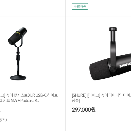
무료배송
이크] 슈어 팟캐스트 XLR USB-C 하이브
[SHURE] [마이크] 슈어 다이나믹 마이크
트 MV7+ Podcast K...
정품]
297,000
원
원
(6건)