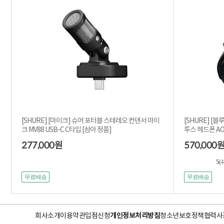
[SHURE] [마이크] 슈어 포터블 스테레오 컨덴서 마이
[SHURE] [
크 MV88 USB-C C타입 [삼아 정품]
투스 헤드폰 AON
277,000
570,000
원
5
(
무료배송
무료배송
회사소개
이용약관
입점신청
개인정보처리방침
청소년보호정책
협력사