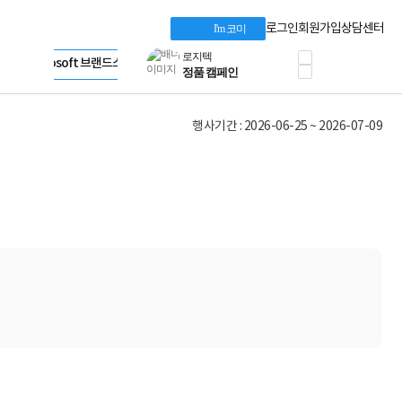
혜택 PACK
Dell 구매 찬스
Apple 기업전용관
로그인
회원가입
상담센터
I'm 코미
프로 에센셜
HP 브랜드스토어
타협 없는 게이밍
LG gram & 브랜드스토어
공식
HP OMEN
Microsoft 브랜드스토어
로지텍
AMD 브랜드스토어
정품 캠페인
Intel 브랜드스토어
행사기간 : 2026-06-25 ~ 2026-07-09
삼성 키보드&마우스
RAZER 브랜드스토어
10% 쿠폰 할인
Apple 기업전용관
케이블메이트 3분기
케이블 전설이 되다
야식까지 책임진다!
승리를 부르는 오멘
ASUS ROG
20주년 한정판
AMD로 시작하는
스마트 오피스환경
AI비즈니스 노트북
HP엘리트북/프로북
비즈니스 강자
HP 프로북 4
리뷰 Npay 증정
MSI 공유기