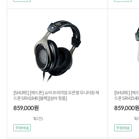
[SHURE] [헤드폰] 슈어 프리미엄 오픈형 모니터링 헤
[SHURE] [
드폰 SRH1840 [블랙][삼아 정품]
드폰 SRH1540
859,000
859,000
원
5
(2건)
5
(
무료배송
무료배송