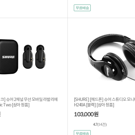
무료배송
마이크] 슈어 2채널 무선 모바일 라발리에
[SHURE] [헤드폰] 슈어 스튜디오 모
c Two [삼아 정품]
H240A [블랙] [삼아 정품]
103,000
원
원
4.7
(14건)
무료배송