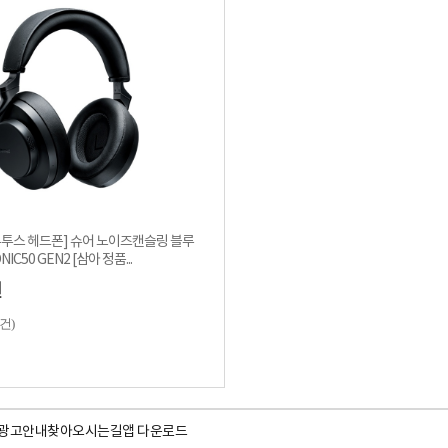
블루투스 헤드폰] 슈어 노이즈캔슬링 블루
IC50 GEN2 [삼아 정품...
원
4건)
광고안내
찾아오시는길
앱 다운로드