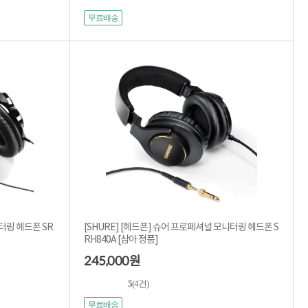
무료배송
니터링 헤드폰 SR
[SHURE] [헤드폰] 슈어 프로페셔널 모니터링 헤드폰 S
RH840A [삼아 정품]
245,000
원
5
(4건)
무료배송