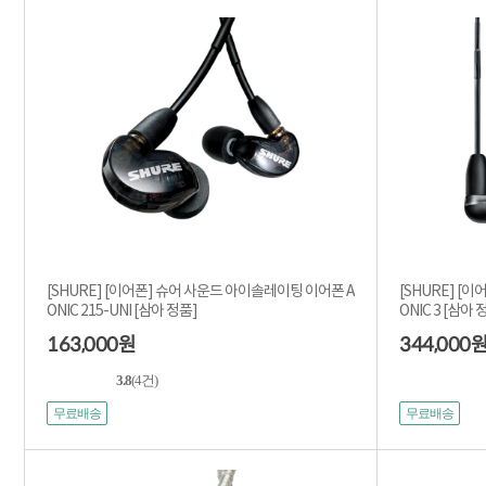
[SHURE] [이어폰] 슈어 사운드 아이솔레이팅 이어폰 A
[SHURE] [
ONIC 215-UNI [삼아 정품]
ONIC 3 [삼아 
163,000
344,000
원
3.8
(4건)
무료배송
무료배송