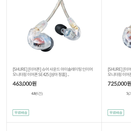
[SHURE] [이어폰] 슈어 사운드 아이솔레이팅 인이어
[SHURE] [
모니터링 이어폰 SE425 [삼아 정품] ...
모니터링 이어폰 S
463,000
725,000
원
4.8
(6건)
5
(
무료배송
무료배송