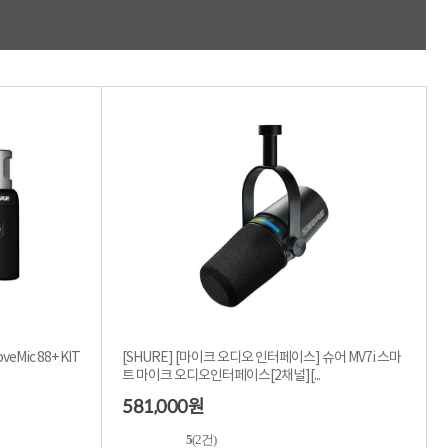
적립금 3% 페이백
시스코 스위칭허브
누적 금액 별
적립금 페이백!
Dell 구매왕
상품권 30만원
삼성모니터 여름맞이
특별 할인 이벤트
한단계 더 진화한
HAF II 500
AI 업무환경 완성
HP 워크스테이션
여름맞이 사은품
HP 프로데스크 4
모든 것을 하나로
HP올인원 단독특가
네트워크 자재
혜택 PACK
Mic 88+ KIT
[SHURE] [마이크 오디오 인터페이스] 슈어 MV7i 스마
Dell 구매 찬스
트 마이크 오디오인터페이스[2채널][...
프로 에센셜
581,000
원
5
(2건)