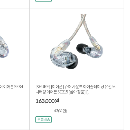
어 이어폰 SE84
[SHURE] [이어폰] 슈어 사운드 아이솔레이팅 유선 모
니터링 이어폰 SE215 [삼아 정품] [...
163,000
원
4.7
(32건)
무료배송