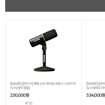
[SHURE] [마이크] MV6 슈어 게이밍 USB-C 스피치 마
[SHURE] [마
이크 [삼아 정품]
일 스테레오 마
250,000
534,000
원
5
(7건)