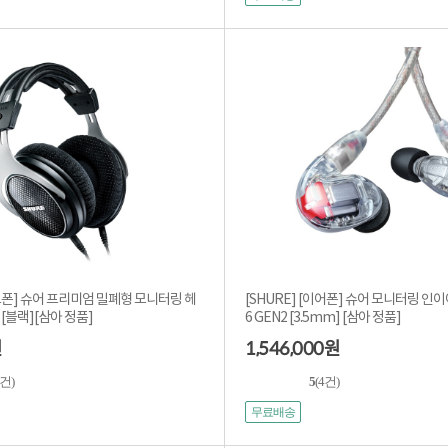
헤드폰] 슈어 프리미엄 밀폐형 모니터링 헤
[SHURE] [이어폰] 슈어 모니터링 인이
 [블랙][삼아 정품]
6 GEN2 [3.5mm] [삼아 정품]
1,546,000
원
원
2건)
5
(4건)
무료배송