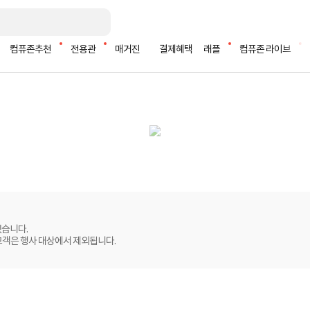
컴퓨존추천
전용관
매거진
결제혜택
래플
컴퓨존 라이브
있습니다.
고객은 행사 대상에서 제외됩니다.