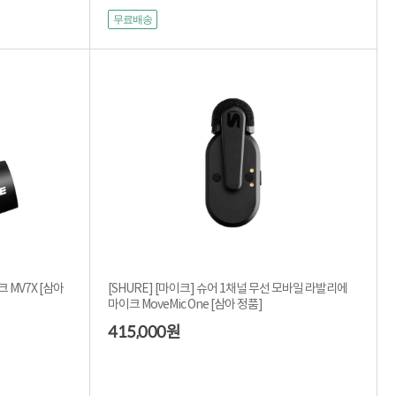
무료배송
 MV7X [삼아
[SHURE] [마이크] 슈어 1채널 무선 모바일 라발리에
마이크 MoveMic One [삼아 정품]
415,000
원