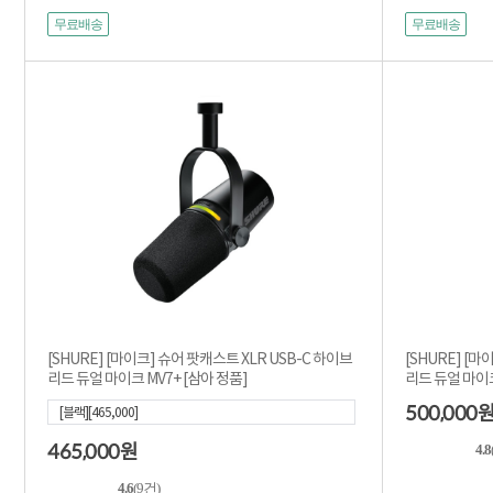
무료배송
무료배송
[SHURE] [마이크] 슈어 팟캐스트 XLR USB-C 하이브
[SHURE] [마
리드 듀얼 마이크 MV7+ [삼아 정품]
리드 듀얼 마이크 키
500,000
[블랙][465,000]
465,000
원
4.8
4.6
(9건)