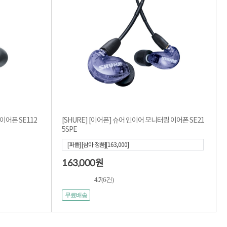
이어폰 SE112
[SHURE] [이어폰] 슈어 인이어 모니터링 이어폰 SE21
5SPE
[퍼플] [삼아 정품][163,000]
163,000
원
4.7
(6건)
무료배송