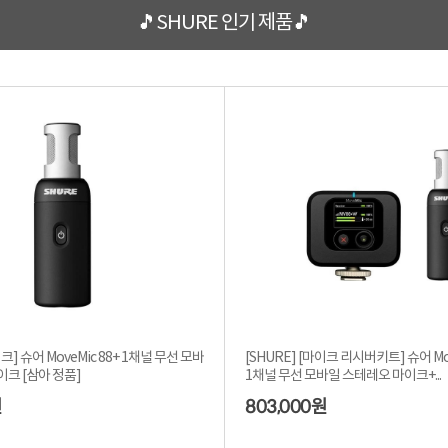
🎵SHURE 인기 제품🎵
이크] 슈어 MoveMic 88+ 1채널 무선 모바
[SHURE] [마이크 리시버키트] 슈어 Move
이크 [삼아 정품]
1채널 무선 모바일 스테레오 마이크+...
803,000
원
원