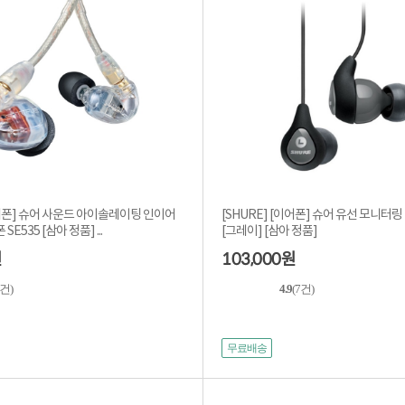
이어폰] 슈어 사운드 아이솔레이팅 인이어
[SHURE] [이어폰] 슈어 유선 모니터링 
E535 [삼아 정품] ...
[그레이] [삼아 정품]
103,000
원
원
2건)
4.9
(7건)
무료배송