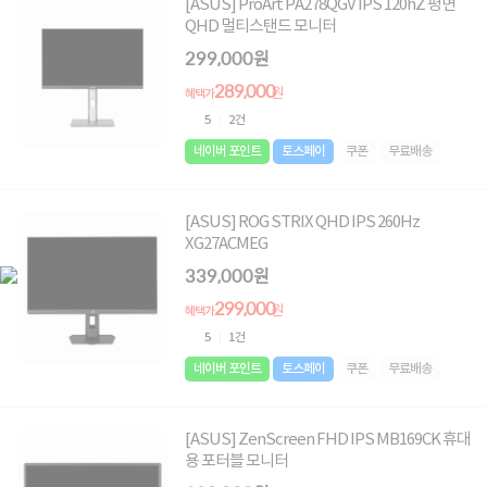
[ASUS] ProArt PA278QGV IPS 120hZ 평면
QHD 멀티스탠드 모니터
299,000원
289,000
원
혜택가
5
2건
네이버 포인트
토스페이
쿠폰
무료배송
[ASUS] ROG STRIX QHD IPS 260Hz
XG27ACMEG
339,000원
299,000
원
혜택가
5
1건
네이버 포인트
토스페이
쿠폰
무료배송
[ASUS] ZenScreen FHD IPS MB169CK 휴대
용 포터블 모니터