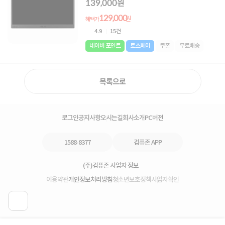
139,000원
129,000
원
혜택가
4.9
15건
네이버 포인트
토스페이
쿠폰
무료배송
목록으로
로그인
공지사항
오시는길
회사소개
PC버전
1588-8377
컴퓨존 APP
(주)컴퓨존 사업자 정보
이용약관
개인정보처리방침
청소년보호정책
사업자확인