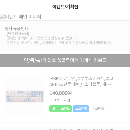
이벤트/기획전
행사 규정 안내
[특가 행사 규정]
행사는 예고없이 조기 종료 또는 변경될 수 있습니다.
회원 전용 행사로 비회원, 네이버페이 구매 고객은 행사 대상에서 제외됩니다.
단/독/특/가 앱코 풀알루미늄 기계식 키보드
[ABKO] 유,무선,블루투스 기계식, 앱코
AR108G 알루미늄 [더스티 블루] 개구리
140,000원
4.9
76건
네이버 포인트
토스페이
무료배송