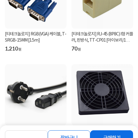
[티테크놀로지] RGB(VGA) 케이블, T-
[티테크놀로지] RJ-45 (8P8C) I형 커플
SRGB-15MM [1.5m]
러, 핀방식, TT-CP01 [아이보리/1개]
[벌크]
1,210
70
원
원
[티테크놀로지] 국산 ㅡ자형 전원 파워
[티테크놀로지] 80mm 스펀지 먼지
케이블, AC 220V / 10A [블랙/벌
팬필터 [T-DFF80]
장바구니
구매하기