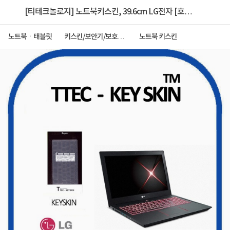
[티테크놀로지] 노트북키스킨, 39.6cm LG전자 [호환
15G880/15GD880] [투명] ▶ [15.6형] ◀
노트북ㆍ태블릿
키스킨/보안기/보호필
노트북 키스킨
름