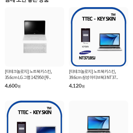
함께 보면 좋은 상품
[티테크놀로지] 노트북키스킨,
[티테크놀로지] 노트북키스킨,
35.6cm LG 그램 14Z950 [투...
39.6cm 삼성 아티브북3 NT37...
4,600
4,120
원
원