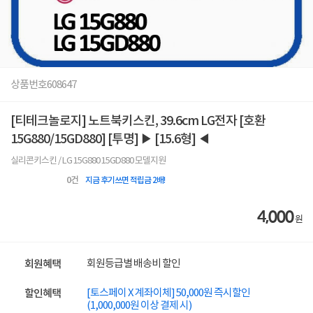
상품번호
608647
[티테크놀로지] 노트북키스킨, 39.6cm LG전자 [호환
15G880/15GD880] [투명] ▶ [15.6형] ◀
실리콘키스킨 / LG 15G880 15GD880 모델지원
0
건
지금 후기쓰면 적립금 2배!
4,000
원
회원등급별 배송비 할인
회원혜택
[토스페이 X 계좌이체] 50,000원 즉시할인
할인혜택
(1,000,000원 이상 결제 시)