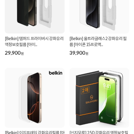
[Belkin] 템퍼드 프라이버시 강화유리
[Belkin] 울트라글래스2 강화유리 필
액정보호필름 [아이...
름 [아이폰 15프로맥...
29,900
39,900
원
원
[Belkin] 이지프레임 강화유리필름 [아
[신지모루] 2.5D 강화유리 액정보호필