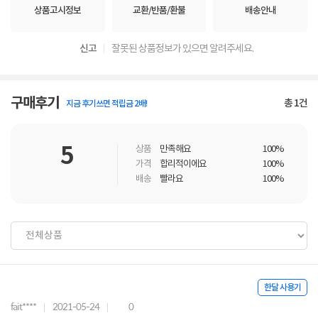
상품고시정보
교환/반품/환불
배송안내
신고
잘못된 상품정보가 있으면 알려주세요.
구매후기
총
1
건
지금 후기쓰면 적립금 2배!
5
상품
만족해요
100%
가격
합리적이에요
100%
배송
빨라요
100%
한달 사용기
fait****
2021-05-24
0