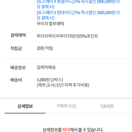
[토스페이 X 농협카드] 5% 즉시할인 (800,000원 이
상 결제 시)
[토스페이 X 현대카드] 5% 즉시할인 (800,000원 이
상 결제 시)
무이자 할부혜택
결제혜택
무이자
무이자
무이자
5만원
5%
포인트
20원 적립
적립금
업체직배송
배송정보
3,000원 (1박스)
배송비
(제주,도서/산간 지역 추가비용)
상세정보
구매후기(
1
)
Q&A(
0
)
상세정보를
확대
해서 볼 수 있습니다.