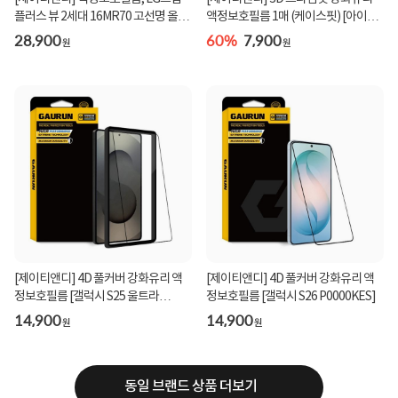
플러스 뷰 2세대 16MR70 고선명 올레
액정보호필름 1매 (케이스핏) [아이폰
포빅 P0000HL...
12프로/12]
28,900
60%
7,900
원
원
[제이티앤디] 4D 풀커버 강화유리 액
[제이티앤디] 4D 풀커버 강화유리 액
정보호필름 [갤럭시 S25 울트라
정보호필름 [갤럭시 S26 P0000KES]
(P0000JDW)]
14,900
14,900
원
원
동일 브랜드 상품 더보기