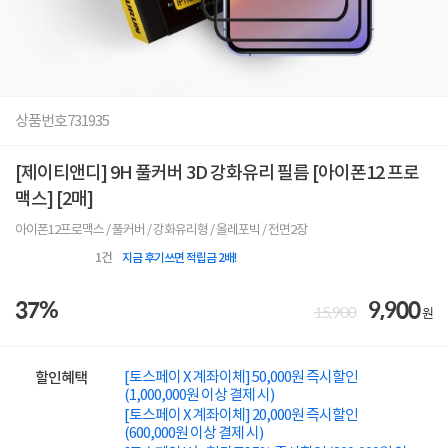
상품번호
731935
[제이티앤디] 9H 풀커버 3D 강화유리 필름 [아이폰12 프로
맥스] [2매]
아이폰12프로맥스 / 풀커버 / 강화유리형 / 올레포빅 / 전면2장
1
건
지금 후기쓰면 적립금 2배!
37%
9,900
15,900
원
[토스페이 X 계좌이체] 50,000원 즉시할인
할인혜택
(1,000,000원 이상 결제 시)
[토스페이 X 계좌이체] 20,000원 즉시할인
(600,000원 이상 결제 시)