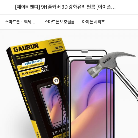
[제이티앤디] 9H 풀커버 3D 강화유리 필름 [아이폰12
프로 맥스] [2매]
스마트폰ㆍ액세서
스마트폰 보호필름
아이폰 시리즈
리