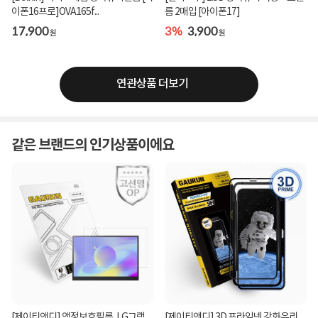
이폰16프로]OVA165f...
름 2매입 [아이폰17]
17,900
3%
3,900
원
원
연관상품 더보기
같은 브랜드의 인기상품이에요
[제이티앤디] 액정보호필름, LG그램
[제이티앤디] 3D 프라임넷 강화유리