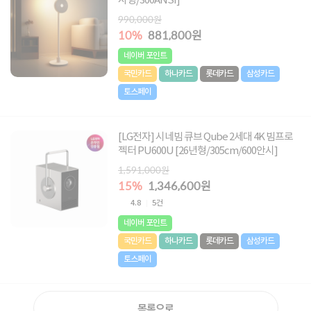
사형/300ANSI]
990,000원
10%
881,800원
네이버 포인트
국민카드
하나카드
롯데카드
삼성카드
토스페이
[LG전자] 시네빔 큐브 Qube 2세대 4K 빔프로
젝터 PU600U [26년형/305cm/600안시]
1,591,000원
15%
1,346,600원
4.8
5건
네이버 포인트
국민카드
하나카드
롯데카드
삼성카드
토스페이
목록으로