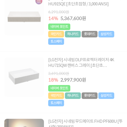
HU915QE [초단초점형 / 3,000 ANSI]
6,291,000원
14%
5,367,600원
네이버 포인트
국민카드
하나카드
롯데카드
삼성카드
토스페이
[LG전자] 시네빔 DLP프로젝터 레이저 4K
HU715QW 캔버스 그레이 [초단초
점/305cm/2,500안시]
3,691,000원
18%
2,997,900원
네이버 포인트
국민카드
하나카드
롯데카드
삼성카드
토스페이
[LG전자] 시네빔 무드메이트 FHD PF600U [투