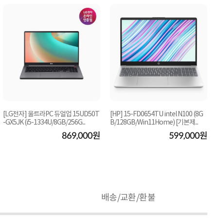
[LG전자] 울트라PC 듀얼업 15UD50T
[HP] 15-FD0654TU intel N100 (8G
-GX5JK (i5-1334U/8GB/256G...
B/128GB/Win11Home) [기본제...
869,000원
599,000원
배송/교환/환불