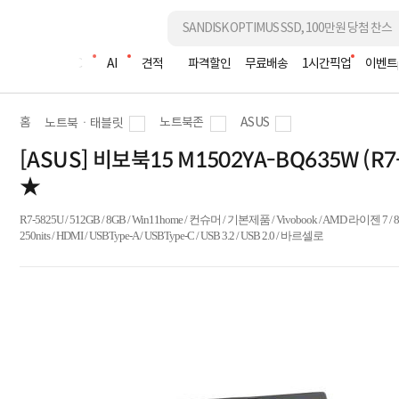
조립PC
AI
견적
파격할인
무료배송
1시간픽업
이벤트
홈
노트북존
ASUS
노트북ㆍ태블릿
[ASUS] 비보북15 M1502YA-BQ635W (
★
R7-5825U / 512GB / 8GB / Win11home / 컨슈머 / 기본제품 / Vivobook / AMD 라이젠 7 / 8
250nits / HDMI / USBType-A / USBType-C / USB 3.2 / USB 2.0 / 바르셀로