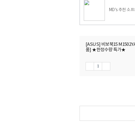
MD's 추천 소
[ASUS] 비보북15 M1502YA
품] ★한정수량 특가★