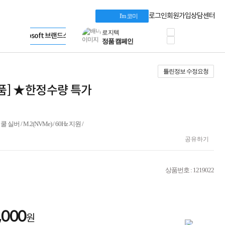
혜택 PACK
Dell 구매 찬스
Apple 기업전용관
로그인
회원가입
상담센터
I'm 코미
프로 에센셜
HP 브랜드스토어
타협 없는 게이밍
LG gram & 브랜드스토어
공식
HP OMEN
Microsoft 브랜드스토어
로지텍
AMD 브랜드스토어
정품 캠페인
Intel 브랜드스토어
틀린정보 수정요청
삼성 키보드&마우스
RAZER 브랜드스토어
10% 쿠폰 할인
Apple 기업전용관
본제품] ★한정수량 특가
케이블메이트 3분기
케이블 전설이 되다
야식까지 책임진다!
승리를 부르는 오멘
/ 쿨 실버 / M.2(NVMe) / 60Hz 지원 /
ASUS ROG
공유하기
20주년 한정판
AMD로 시작하는
스마트 오피스환경
상품번호 : 1219022
AI비즈니스 노트북
HP엘리트북/프로북
비즈니스 강자
HP 프로북 4
,000
리뷰 Npay 증정
원
MSI 공유기