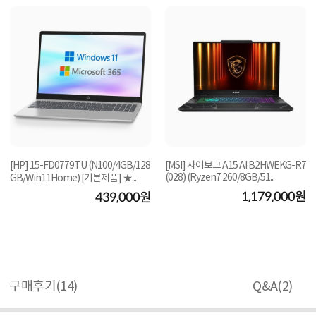
[HP] 15-FD0779TU (N100/4GB/128
[MSI] 사이보그 A15 AI B2HWEKG-R7
(028) (Ryzen7 260/8GB/51...
GB/Win11Home) [기본제품] ★...
1,179,000원
439,000원
구매후기(
14
)
Q&A(
2
)