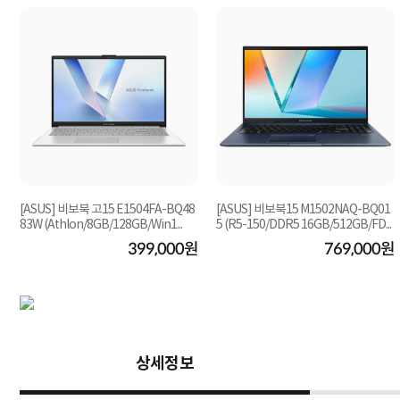
[ASUS] 비보북 고15 E1504FA-BQ48
[ASUS] 비보북15 M1502NAQ-BQ01
83W (Athlon/8GB/128GB/Win1...
5 (R5-150/DDR5 16GB/512GB/FD...
399,000원
769,000원
원
상세정보