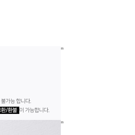
rn
rn