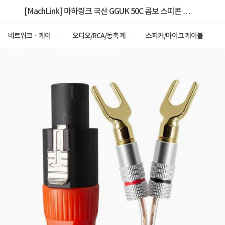
[MachLink] 마하링크 국산 GGUK 50C 콤보 스피콘 to
말굽 케이블 20M [ML-G5SM20]
네트워크ㆍ케이블
오디오/RCA/동축 케이
스피커/마이크 케이블
ㆍCCTV
블