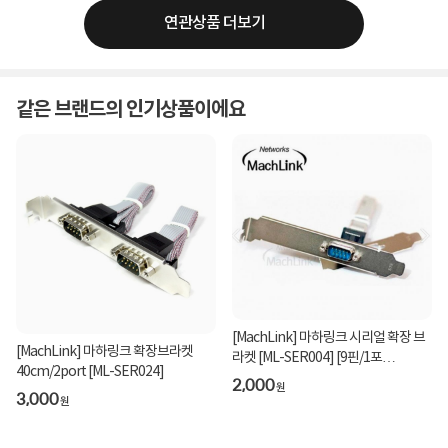
연관상품 더보기
같은 브랜드의 인기상품이에요
[MachLink] 마하링크 시리얼 확장 브
[MachLink] 마하링크 확장브라켓
라켓 [ML-SER004] [9핀/1포
40cm/2port [ML-SER024]
트/LP/40CM]
2,000
원
3,000
원