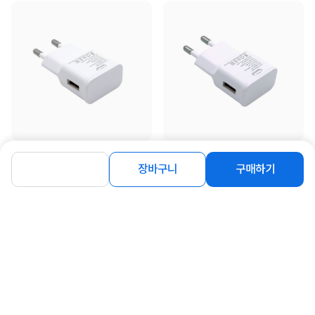
[MachLink] 5V 1A 저전력 저속 USB
[MachLink] 5V 2A USB 충전기 어댑
충전기 어댑터 [오비원 LX050100]
터 [오비투 LX050200]
장바구니
구매하기
2,800
3,800
원
원
동일 브랜드 상품 더보기
로그인
공지사항
오시는길
회사소개
PC버전