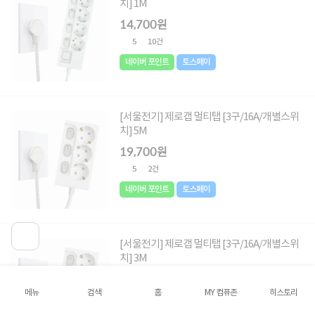
치] 1M
14,700원
5
10건
네이버 포인트
토스페이
[서울전기] 제로갭 멀티탭 [3구/16A/개별스위
치] 5M
19,700원
5
2건
네이버 포인트
토스페이
[서울전기] 제로갭 멀티탭 [3구/16A/개별스위
치] 3M
15,200원
메뉴
검색
홈
MY 컴퓨존
히스토리
5
2건