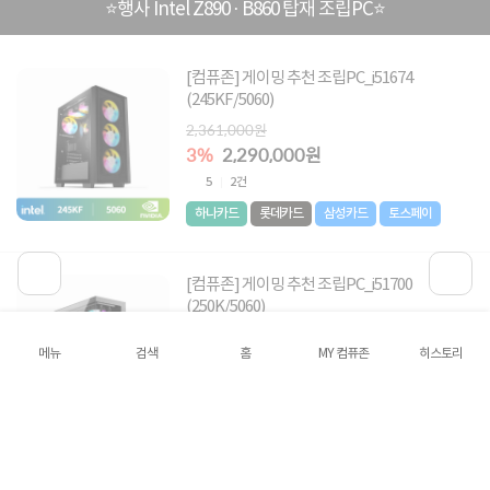
⭐행사 Intel Z890 · B860 탑재 조립PC⭐
[컴퓨존] 게이밍 추천 조립PC_i51674
(245KF/5060)
2,361,000원
3%
2,290,000원
5
2건
하나카드
롯데카드
삼성카드
토스페이
[컴퓨존] 게이밍 추천 조립PC_i51700
(250K/5060)
2,168,000원
메뉴
검색
홈
MY 컴퓨존
히스토리
7%
2,016,000원
5
2건
하나카드
롯데카드
삼성카드
토스페이