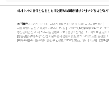
회사소개
이용약관
입점신청
개인정보처리방침
청소년보호정책
협력사
㈜ 컴퓨존
대표이사 : 노인호
사업자등록번호 : 106-81-83458
｜
사업자정보확인
서울특별시 금천구 벚꽃로 278 SJ테크노빌
E-mail :
coz_help@compuzone.co.kr
호스
｜
｜
통신판매업신고 : 제 2026-서울금천-0667호
분쟁조정기관 : 소비자보호원, 전
｜
[방문상담·구매·A/S]
가산점:서울특별시 금천구 벚꽃로 278 SJ테크노빌/ 용산점: 
[택배A/S접수]
서울특별시 금천구 벚꽃로 278 SJ테크노빌 3층 서비스팀
[고객센
｜