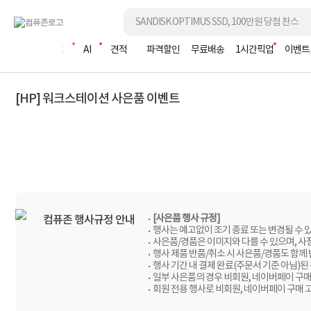
조립PC
AI
견적
파격할인
무료배송
1시간픽업
이벤트
[HP] 워크스테이션 사은품 이벤트
[사은품 행사 규정]
컴퓨존 행사규정 안내
행사는 예고없이 조기 종료 또는 변경될 수 
사은품/경품은 이미지와 다를 수 있으며, 사
행사 제품 반품/취소 시 사은품/경품도 함께
행사 기간 내 결제 완료(주문서 기준 아님)된
일부 사은품의 경우 비회원, 네이버페이 구매
회원 전용 행사로 비회원, 네이버페이 구매 