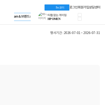
HP 프로데스크 4
Dell 구매 찬스
Apple 기업전용관
로그인
회원가입
상담센터
I'm 코미
프로 에센셜
HP 브랜드스토어
타협 없는 게이밍
LG gram & 브랜드스토어
공식
HP OMEN
Microsoft 브랜드스토어
로지텍
AMD 브랜드스토어
정품 캠페인
Intel 브랜드스토어
행사기간 : 2026-07-01 ~ 2026-07-31
삼성 키보드&마우스
RAZER 브랜드스토어
10% 쿠폰 할인
Apple 기업전용관
케이블메이트 3분기
케이블 전설이 되다
야식까지 책임진다!
승리를 부르는 오멘
ASUS ROG
20주년 한정판
AMD로 시작하는
스마트 오피스환경
AI비즈니스 노트북
HP엘리트북/프로북
비즈니스 강자
HP 프로북 4
리뷰 Npay 증정
MSI 공유기