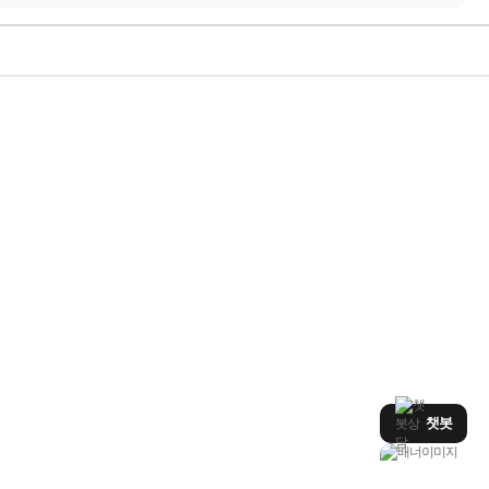
적립금 3% 페이백
시스코 스위칭허브
누적 금액 별
적립금 페이백!
Dell 구매왕
상품권 30만원
삼성모니터 여름맞이
특별 할인 이벤트
한단계 더 진화한
HAF II 500
AI 업무환경 완성
HP 워크스테이션
비보북399,000
ASUS 단독초특가
AMD 탑재
게이밍 노트북
여름맞이 사은품
HP 프로데스크 4
Dell 구매 찬스
챗봇
프로 에센셜