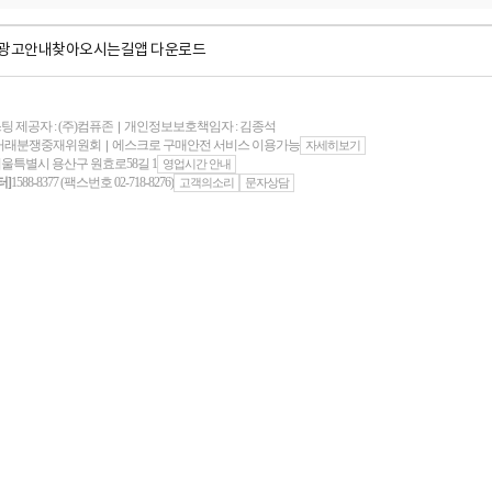
광고안내
찾아오시는길
앱 다운로드
팅 제공자 : (주)컴퓨존
개인정보보호책임자 : 김종석
｜
자거래분쟁중재위원회
에스크로 구매안전 서비스 이용가능
｜
자세히보기
서울특별시 용산구 원효로58길 1
영업시간 안내
터]
1588-8377 (팩스번호 02-718-8276)
고객의소리
문자상담