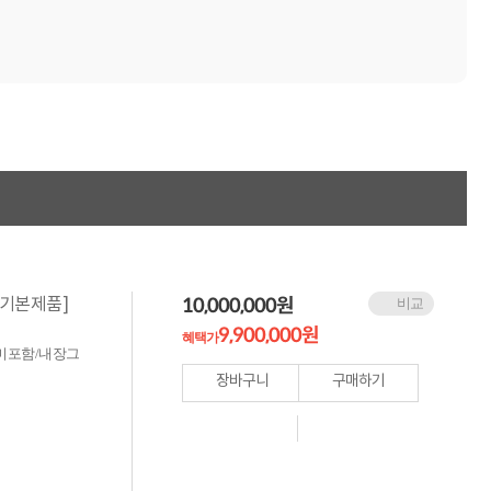
누적 금액 별
적립금 페이백!
Dell 구매왕
상품권 30만원
삼성모니터 여름맞이
특별 할인 이벤트
한단계 더 진화한
HAF II 500
AI 업무환경 완성
HP 워크스테이션
여름맞이 사은품
HP 프로데스크 4
모든 것을 하나로
HP올인원 단독특가
10,000,000
원
) [기본제품]
비교
네트워크 자재
9,900,000원
혜택가
혜택 PACK
ODD 미포함/내장그
Dell 구매 찬스
장바구니
구매하기
프로 에센셜