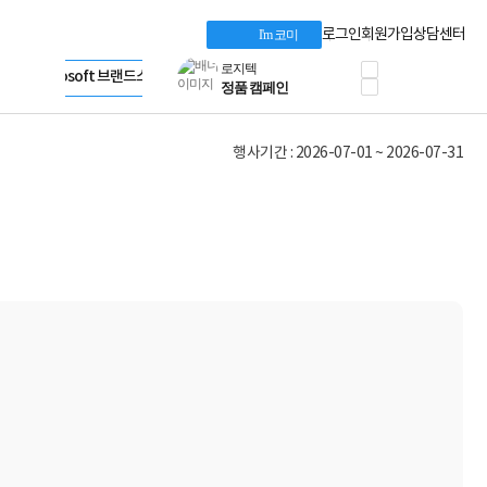
프로 에센셜
Apple 기업전용관
타협 없는 게이밍
HP 브랜드스토어
로그인
회원가입
상담센터
I'm 코미
HP OMEN
LG gram & 브랜드스토어
로지텍
Microsoft 브랜드스토어
공식
정품 캠페인
AMD 브랜드스토어
삼성 키보드&마우스
Intel 브랜드스토어
10% 쿠폰 할인
RAZER 브랜드스토어
행사기간 : 2026-07-01 ~ 2026-07-31
케이블메이트 3분기
Apple 기업전용관
케이블 전설이 되다
야식까지 책임진다!
승리를 부르는 오멘
ASUS ROG
20주년 한정판
AMD로 시작하는
스마트 오피스환경
AI비즈니스 노트북
HP엘리트북/프로북
비즈니스 강자
HP 프로북 4
리뷰 Npay 증정
MSI 공유기
적립금 3% 페이백
시스코 스위칭허브