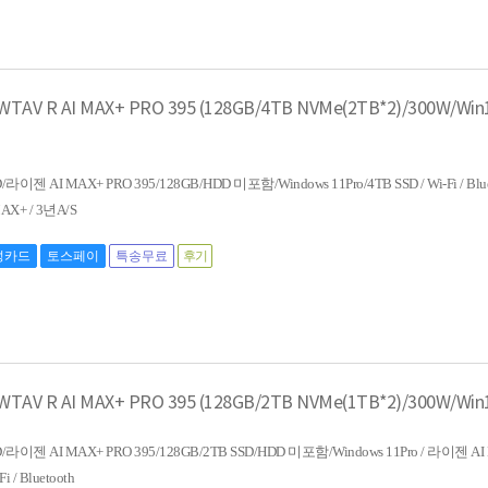
WTAV R AI MAX+ PRO 395 (128GB/4TB NVMe(2TB*2)/300W/Win1
D/라이젠 AI MAX+ PRO 395/128GB/HDD 미포함/Windows 11Pro/4TB SSD / Wi-Fi / Blue
MAX+ / 3년A/S
성카드
토스페이
특송무료
후기
WTAV R AI MAX+ PRO 395 (128GB/2TB NVMe(1TB*2)/300W/Win
MD/라이젠 AI MAX+ PRO 395/128GB/2TB SSD/HDD 미포함/Windows 11Pro / 라이젠 AI 
i / Bluetooth