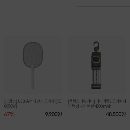
[코맘스] USB 충전식 전기 모기채 [KG
[플렉스테일기어] 티니리펠S 모기퇴치
0950W]
기 캠핑 낚시 랜턴 4800mAh
67%
9,900원
48,500원