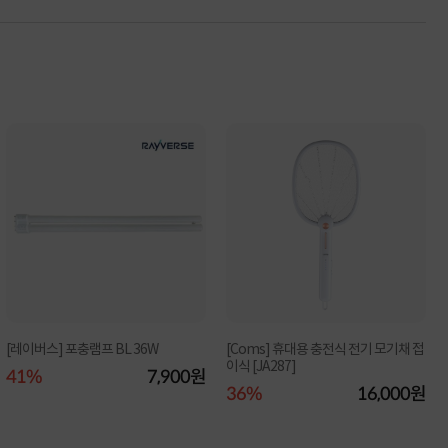
[레이버스] 포충램프 BL 36W
[Coms] 휴대용 충전식 전기 모기채 접
이식 [JA287]
41%
7,900원
36%
16,000원