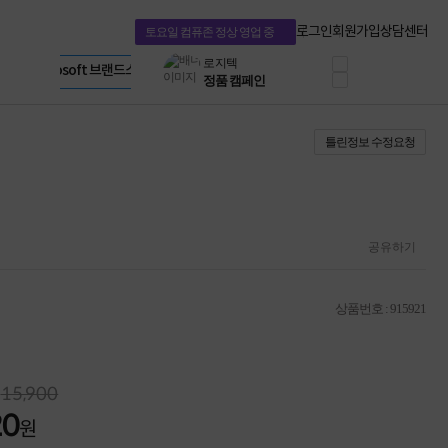
HP OMEN
HP 브랜드스토어
로지텍
LG gram & 브랜드스토어
로그인
회원가입
상담센터
토요일 컴퓨존 정상 영업 중
정품 캠페인
Microsoft 브랜드스토어
삼성 키보드&마우스
AMD 브랜드스토어
공식
10% 쿠폰 할인
Intel 브랜드스토어
케이블메이트 3분기
RAZER 브랜드스토어
케이블 전설이 되다
Apple 기업전용관
틀린정보 수정요청
야식까지 책임진다!
승리를 부르는 오멘
ASUS ROG
20주년 한정판
AMD로 시작하는
스마트 오피스환경
공유하기
AI비즈니스 노트북
HP엘리트북/프로북
비즈니스 강자
상품번호 : 915921
HP 프로북 4
리뷰 Npay 증정
MSI 공유기
적립금 3% 페이백
15,900
시스코 스위칭허브
20
누적 금액 별
원
적립금 페이백!