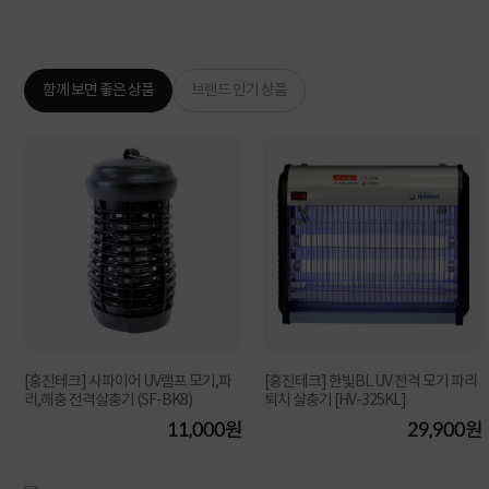
함께 보면 좋은 상품
브랜드 인기 상품
[홍진테크] 사파이어 UV램프 모기,파
[홍진테크] 한빛BL UV 전격 모기 파리
리,해충 전격살충기 (SF-BK8)
퇴치 살충기 [HV-325KL]
원
11,000원
29,900원