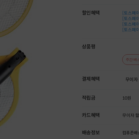
할인혜택
[토스페이 
[토스페이 
[토스페이 
[토스페이 
상품평
주간 베
결제혜택
무이자
적립금
10원
카드혜택
무이자 
배송정보
컴퓨존배