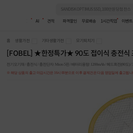
조립PC
AI
견적
파격할인
무료배송
1시간픽업
이벤트
홈
생활가전
기타생활가전
모기퇴치기
[FOBEL] ★한정특가★ 90도 접이식 충전식 
전기모기채 / 충전식 / 충전단자: Micro 5핀 / 배터리용량: 1200mAh / 헤드회전(90도) / 3중
※ 해당 상품의 출고 마감시간은 16시 00분으로 이후 결제건은 다음 영업일에 출고됩니