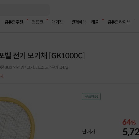
컴퓨존추천
전용관
매거진
결제혜택
래플
컴퓨존 라이브
포벨 전기 모기채 [GK1000C]
 보호 안전망 / 크기: 51x21cm / 무게: 247g
다.
무료배송
64
%
5,7
판매가