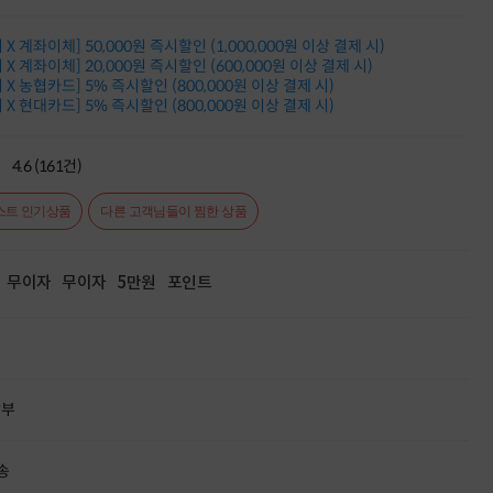
Dell 구매왕
상품권 30만원
X 계좌이체] 50,000원 즉시할인 (1,000,000원 이상 결제 시)
삼성모니터 여름맞이
X 계좌이체] 20,000원 즉시할인 (600,000원 이상 결제 시)
특별 할인 이벤트
X 농협카드] 5% 즉시할인 (800,000원 이상 결제 시)
X 현대카드] 5% 즉시할인 (800,000원 이상 결제 시)
한단계 더 진화한
HAF II 500
AI 업무환경 완성
4.6 (161건)
HP 워크스테이션
여름맞이 사은품
HP 프로데스크 4
스트 인기상품
다른 고객님들이 찜한 상품
모든 것을 하나로
HP올인원 단독특가
네트워크 자재
무이자
무이자
5만원
포인트
혜택 PACK
Dell 구매 찬스
프로 에센셜
할부
송