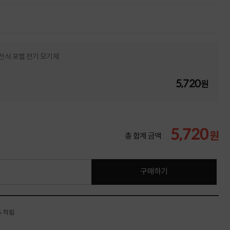
전식 포벨 전기 모기채
5,720
원
5,720
원
총 합계 금액
구매하기
% 적립