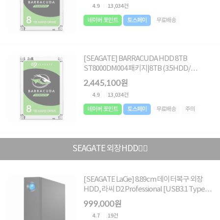
4.9
13,034건
네이버 포인트
토스페이
무료배송
[SEAGATE] BARRACUDA HDD 8TB
ST8000DM004 패키지|8TB (3.5HDD/
SATA3/ 5400rpm/ 256MB/ SMR+MTC)
2,445,100원
[5PACK]
4.9
13,034건
네이버 포인트
토스페이
무료배송
주의
SEAGATE 외장HDD🏄🏻
[SEAGATE LaCie] 8.89cm 데이터복구 외장
HDD, 라씨 D2 Professional [USB3.1 Type-
C] [10TB/블랙] ▶ 3.5인치 ◀
999,000원
4.7
19건