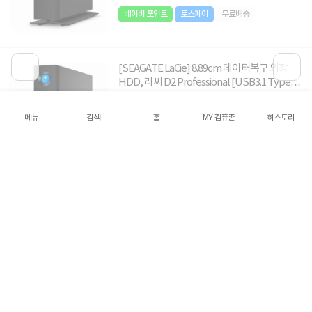
네이버 포인트
토스페이
무료배송
[SEAGATE LaCie] 8.89cm 데이터복구 외장
HDD, 라씨 D2 Professional [USB3.1 Type-
C] [16TB/블랙] ▶ 3.5인치 ◀
1,499,000원
메뉴
검색
홈
MY 컴퓨존
히스토리
4.7
19건
네이버 포인트
토스페이
무료배송
[SEAGATE LaCie] 8.89cm 데이터복구 외장
HDD, 라씨 D2 Professional [USB3.1 Type-
C] [20TB/블랙] ▶ 3.5인치 ◀
1,899,000원
4.7
19건
네이버 포인트
토스페이
무료배송