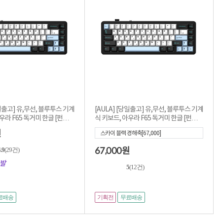
당일출고] 유,무선, 블루투스 기계
[AULA] [당일출고] 유,무선, 블루투스 기계
F65 독거미 한글 [펀키스
식 키보드, 아우라 F65 독거미 한글 [펀키스
...
원
스카이 블랙 경해축[67,000]
67,000
.9
(29건)
원
발
5
(12건)
기획전
료배송
무료배송