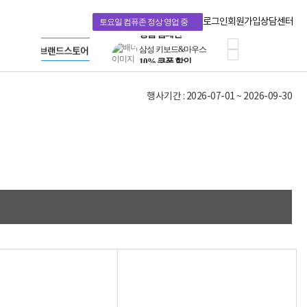
혜택 PACK
Dell 구매 찬스
Apple 기업전용관
로그인
회원가입
상담센터
토요일 컴퓨존 정상 영업 중
프로 에센셜
HP 브랜드스토어
타협 없는 게이밍
LG gram & 브랜드스토어
공식
HP OMEN
Microsoft 브랜드스토어
로지텍
AMD 브랜드스토어
정품 캠페인
Intel 브랜드스토어
행사기간 : 2026-07-01 ~ 2026-09-30
삼성 키보드&마우스
RAZER 브랜드스토어
10% 쿠폰 할인
Apple 기업전용관
케이블메이트 3분기
케이블 전설이 되다
야식까지 책임진다!
승리를 부르는 오멘
ASUS ROG
20주년 한정판
AMD로 시작하는
스마트 오피스환경
AI비즈니스 노트북
HP엘리트북/프로북
비즈니스 강자
HP 프로북 4
리뷰 Npay 증정
MSI 공유기