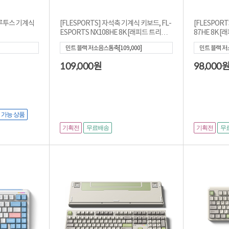
 블루투스 기계식
[FLESPORTS] 자석축 기계식 키보드, FL-
[FLESPOR
ESPORTS NX108HE 8K [래피드 트리거]
87HE 8K 
[펀키스정품...
민트 블랙 저소음스톰축[109,000]
민트 블랙 저소
109,000
98,000
원
 가능 상품
기획전
기획전
무료배송
무