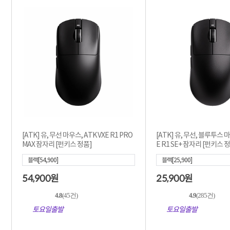
[ATK] 유, 무선 마우스, ATK VXE R1 PRO
[ATK] 유, 무선, 블루투스 마
MAX 잠자리 [펀키스 정품]
E R1 SE+ 잠자리 [펀키스 
블랙[54,900]
블랙[25,900]
54,900
25,900
원
원
4.8
(45건)
4.9
(285건)
토요일출발
토요일출발