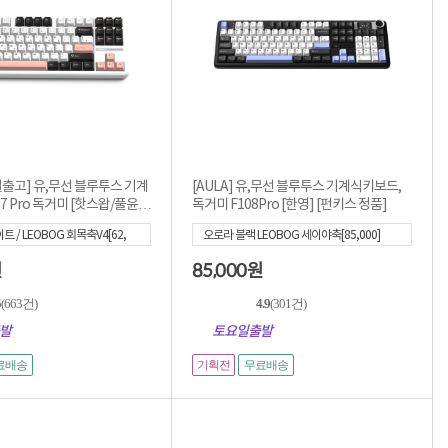
적립금 3% 페이백
시스코 스위칭허브
누적 금액 별
적립금 페이백!
Dell 구매왕
상품권 30만원
삼성모니터 여름맞이
특별 할인 이벤트
한단계 더 진화한
당일출고] 유,무선 블루투스 기계
[AULA] 유,무선 블루투스 기계식키보드,
HAF II 500
87 Pro 독거미 [핫스왑/풀윤
독거미 F108Pro [한영] [펀키스 정품]
AI 업무환경 완성
HP 워크스테이션
 / LEOBOG 회목축V4[62,
오로라 블랙 LEOBOG 세이야축[85,000]
여름맞이 사은품
85,000
원
원
HP 프로데스크 4
모든 것을 하나로
5
(663건)
4.9
(301건)
HP올인원 단독특가
발
토요일출발
네트워크 자재
혜택 PACK
기획전
료배송
무료배송
Dell 구매 찬스
프로 에센셜