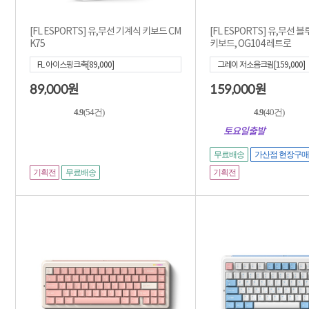
[FL ESPORTS] 유,무선 기계식 키보드 CM
[FL ESPORTS] 유,무선
K75
키보드, OG104 레트로
FL 아이스핑크축[89,000]
그레이 저소음크림[159,000]
89,000
159,000
원
원
4.9
(54건)
4.9
(40건)
토요일출발
무료배송
가산점 현장구매
기획전
기획전
무료배송