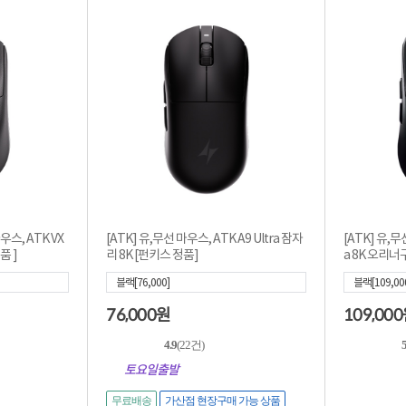
우스, ATK VX
[ATK] 유,무선 마우스, ATK A9 Ultra 잠자
[ATK] 유,무선
정품 ]
리 8K [펀키스 정품]
a 8K 오리너
블랙[76,000]
블랙[109,00
76,000
109,000
원
4.9
(22건)
토요일출발
무료배송
가산점 현장구매 가능 상품