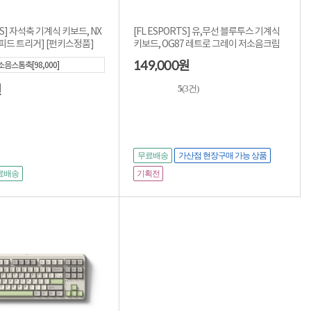
TS] 자석축 기계식 키보드, NX
[FL ESPORTS] 유,무선 블루투스 기계식
[래피드 트리거] [펀키스정품]
키보드, OG87 레트로 그레이 저소음크림
149,000
원
음스톰축[98,000]
원
5
(3건)
무료배송
가산점 현장구매 가능 상품
기획전
료배송