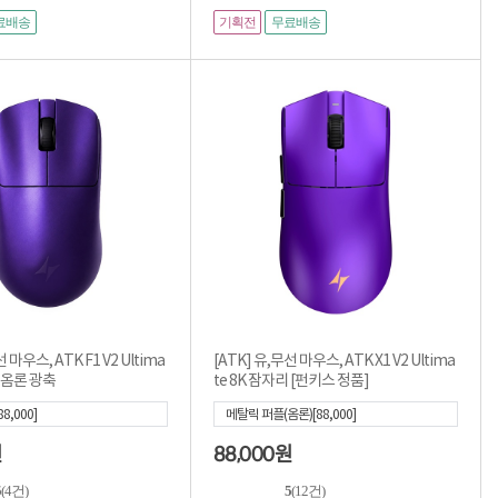
기획전
료배송
무료배송
 마우스, ATK F1 V2 Ultima
[ATK] 유,무선 마우스, ATK X1 V2 Ultima
te 잠자리 8K 옴론 광축
te 8K 잠자리 [펀키스 정품]
8,000]
메탈릭 퍼플(옴론)[88,000]
88,000
원
원
5
(4건)
5
(12건)