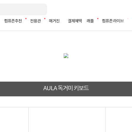
컴퓨존추천
전용관
매거진
결제혜택
래플
컴퓨존 라이브
AULA 독거미 키보드