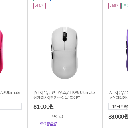
기획전
기획전
무
A9 Ultimate
[ATK] 유,무선 마우스, ATK A9 Ultimate
[ATK] 유,무선
잠자리 8K [펀키스 정품] 화이트
81,000
원
메탈릭 퍼플[8
88,000
4.6
(5건)
토요일출발