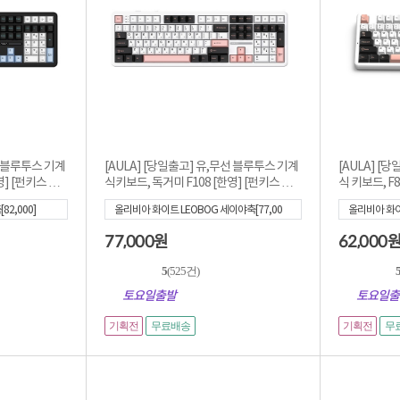
선 블루투스 기계
[AULA] [당일출고] 유,무선 블루투스 기계
[AULA] [
영] [펀키스 국
식키보드, 독거미 F108 [한영] [펀키스 국
식 키보드, F
내 정...
활/한...
2,000]
올리비아 화이트 LEOBOG 세이야축[77,00
올리비아 화이트
0]
000]
77,000
62,000
원
5
(525건)
토요일출발
토요일출
기획전
기획전
무료배송
무