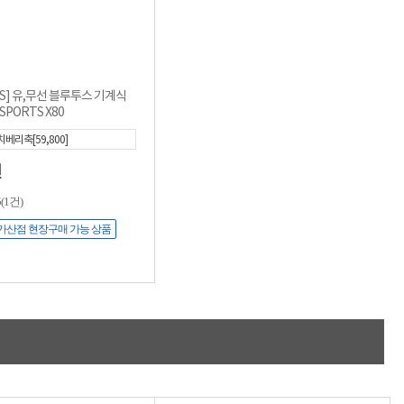
TS] 유,무선 블루투스 기계식
SPORTS X80
베리축[59,800]
원
5
(1건)
가산점 현장구매 가능 상품