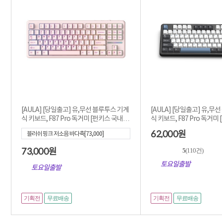
[AULA] [당일출고] 유,무선 블루투스 기계
[AULA] [당일출고] 유,무
식 키보드, F87 Pro 독거미 [펀키스 국내정
식 키보드, F87 Pro 독거미
품]
활/한...
62,000
원
블러쉬 핑크 저소음 바다축[73,000]
73,000
원
5
(110건)
토요일출발
토요일출발
기획전
기획전
무료배송
무료배송