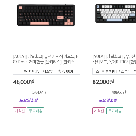
[AULA] [당일출고] 유선 기계식 키보드, F
[AULA] [당일출고] 유,무
87 Pro 독거미 한글 [텐키리스] [펀키스 국
식키보드, 독거미 F108 [한
내 ...
내 정...
다크 올리비아/KTT 저소음바다축[48,000]
스카이 블랙 KTT 저소음바다축[8
48,000
82,000
원
원
5
(640건)
4.9
(965건)
토요일출발
토요일출발
기획전
기획전
무료배송
무료배송