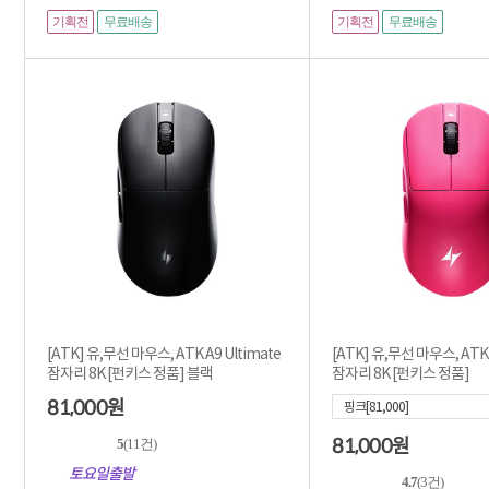
기획전
기획전
무료배송
무료배송
[ATK] 유,무선 마우스, ATK A9 Ultimate
[ATK] 유,무선 마우스, ATK 
잠자리 8K [펀키스 정품] 블랙
잠자리 8K [펀키스 정품]
81,000
원
핑크[81,000]
81,000
5
(11건)
원
토요일출발
4.7
(3건)