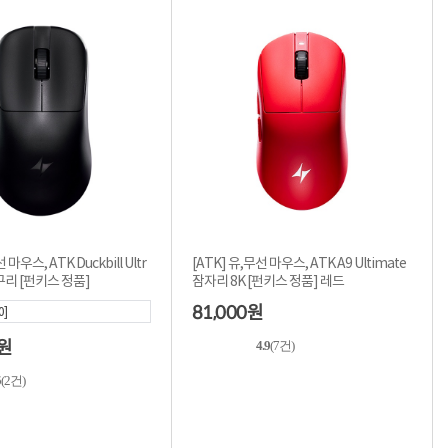
 마우스, ATK Duckbill Ultr
[ATK] 유,무선 마우스, ATK A9 Ultimate
구리 [펀키스 정품]
잠자리 8K [펀키스 정품] 레드
81,000
원
0]
원
4.9
(7건)
5
(2건)