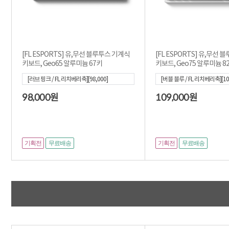
[FL ESPORTS] 유,무선 블루투스 기계식
[FL ESPORTS] 유,무선
키보드, Geo65 알루미늄 67키
키보드, Geo75 알루미늄 8
[러브 핑크 / FL 리치베리축][98,000]
[버블 블루 / FL 리치베리축][10
98,000
109,000
원
원
기획전
기획전
무료배송
무료배송