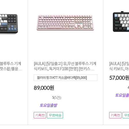
선 블루투스 기계
[AULA] [당일출고] 유,무선 블루투스 기계
[AULA] [
 [핫스왑/풀윤
식키보드, 독거미 F108 [한영] [펀키스 국
식 키보드, 아우라 
내 정...
...
57,000
블러쉬 핑크 KTT 저소음바다축[89,000]
89,000
원
4
토요일출
5
(5건)
토요일출발
기획전
기획전
무료배송
무