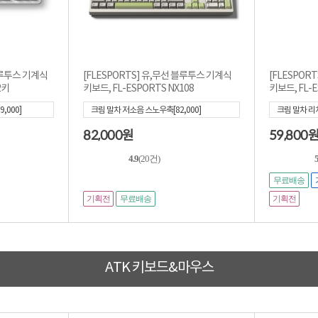
 블루투스 기계식
[FLESPORTS] 유,무선 블루투스 기계식
[FLESPOR
2키
키보드, FL-ESPORTS NX108
키보드, FL-E
9,000]
크림 말차 저소음 스노우축[82,000]
크림 말차 리치
82,000
59,800
원
4.9
(20건)
무료배송
기획전
기획전
무료배송
ATK 키보드&마우스