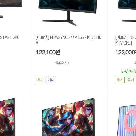
S FAST 240
[비트엠] NEWSYNC 277P 165 게이밍 HD
[비트엠] NEW
R
R [무결점]
122,100
123,000
원
4.9
(15건)
1시간픽
후기
기타
후기
특가