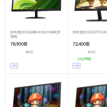
[비트엠] ECO B249H 프리싱크 HDR [무
[비트엠] ECO X2277F 오
결점]
78,900
72,400
원
원
5
(8건)
5
(3건)
1시간픽업
기타
기타