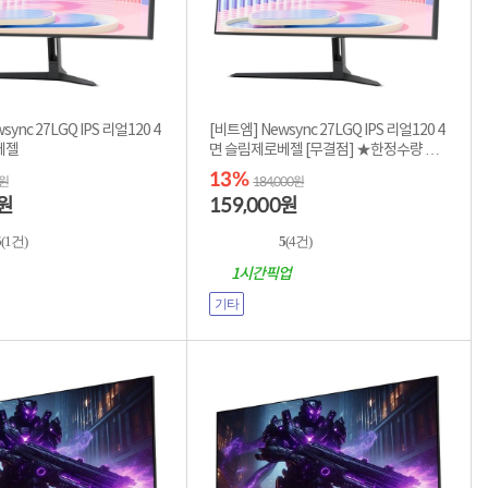
sync 27LGQ IPS 리얼120 4
[비트엠] Newsync 27LGQ IPS 리얼120 4
베젤
면 슬림제로베젤 [무결점] ★한정수량 특
가★
13%
0원
184,000원
159,000
원
원
5
(1건)
5
(4건)
1시간픽업
기타