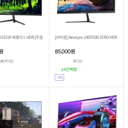
X323F 베젤리스 HDR [무결
[비트엠] Newsync 24DP100 ZERO HDR
85,000
원
원
.9
(195건)
5
(1건)
1시간픽업
기타