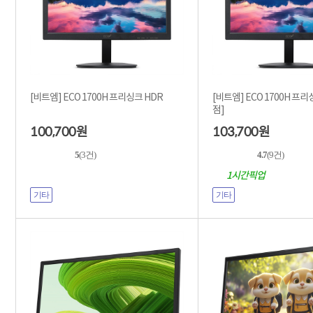
[비트엠] ECO 1700H 프리싱크 HDR
[비트엠] ECO 1700H 프리싱크
점]
100,700
103,700
원
원
5
(3건)
4.7
(9건)
1시간픽업
기타
기타