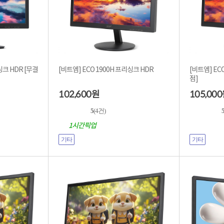
 HDR [무결
[비트엠] ECO 1900H 프리싱크 HDR
[비트엠] ECO 
점]
102,600
105,000
원
5
(4건)
1시간픽업
기타
기타