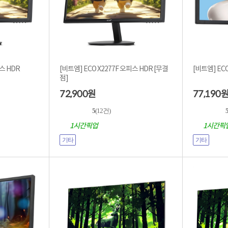
피스 HDR
[비트엠] ECO X2277F 오피스 HDR [무결
[비트엠] ECO
점]
72,900
77,190
원
5
(12건)
1시간픽업
1시간픽
기타
기타