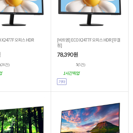
 X2477F 오피스 HDR
[비트엠] ECO X2477F 오피스 HDR [무결
점]
78,390
원
원
5
(26건)
5
(5건)
업
1시간픽업
기타