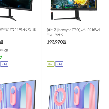
SYNC 277P 165 게이밍 HD
[비트엠] Newsync 2780Q 나노IPS 165 게
이밍 Type-c
193,970
원
원
5
(86건)
업
기타
후기
기타