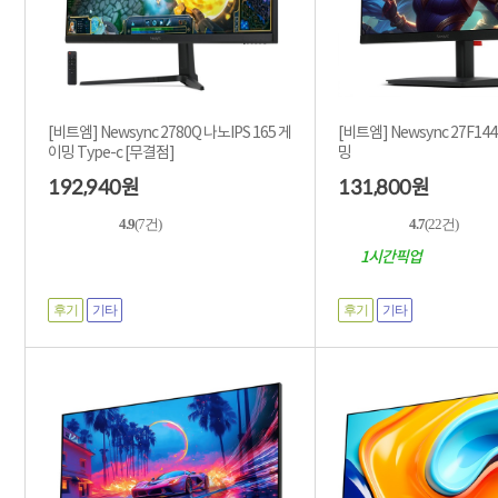
[비트엠] Newsync 2780Q 나노IPS 165 게
[비트엠] Newsync 27F144
이밍 Type-c [무결점]
밍
192,940
131,800
원
원
4.9
(7건)
4.7
(22건)
1시간픽업
후기
기타
후기
기타