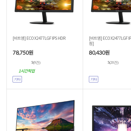
[비트엠] ECO X2477LGF IPS HDR
[비트엠] ECO X2477LGF IPS 
점]
78,750
80,430
원
원
5
(9건)
5
(20건)
1시간픽업
기타
기타