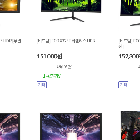
HDR [무결
[비트엠] ECO X323F 베젤리스 HDR
[비트엠] ECO 
점]
151,000
152,300
원
4.9
(195건)
4
1시간픽업
기타
기타