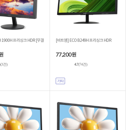
1900H 프리싱크 HDR [무결
[비트엠] ECO B249H 프리싱크 HDR
77,200
원
원
5
(3건)
4.7
(74건)
기타