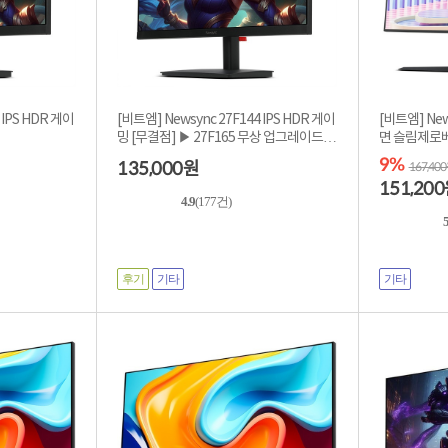
 IPS HDR 게이
[비트엠] Newsync 27F144 IPS HDR 게이
[비트엠] New
밍 [무결점] ▶ 27F165 무상 업그레이드
면 슬림제로
◀
9%
135,000
원
167,40
151,200
4.9
(177건)
후기
기타
기타