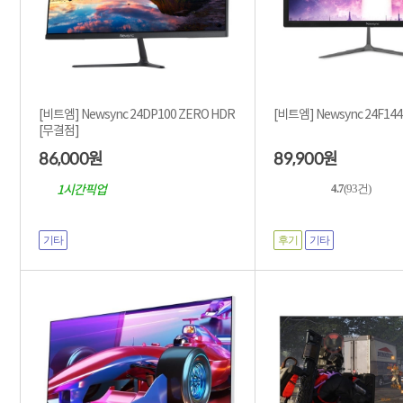
[비트엠] Newsync 24DP100 ZERO HDR
[비트엠] Newsync 24F14
[무결점]
86,000
89,900
원
원
4.7
(93건)
1시간픽업
기타
후기
기타