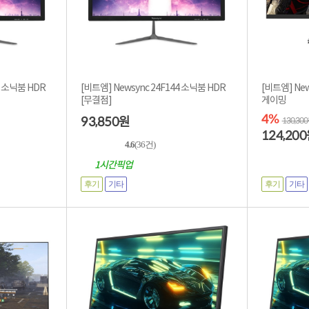
4 소닉붐 HDR
[비트엠] Newsync 24F144 소닉붐 HDR
[비트엠] News
[무결점]
게이밍
4%
93,850
원
130,30
124,200
4.6
(36건)
1시간픽업
후기
기타
후기
기타