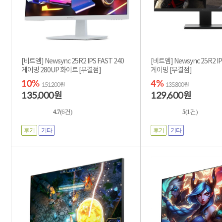
[비트엠] Newsync 25R2 IPS FAST 240
[비트엠] Newsync 25R2 IP
게이밍 280UP 화이트 [무결점]
게이밍 [무결점]
10%
4%
151,200원
135,800원
135,000
129,600
원
원
4.7
(6건)
5
(1건)
후기
기타
후기
기타