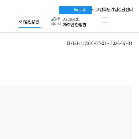
케이블 전설이 되다
AMD 브랜드스토어
야식까지 책임진다!
Intel 브랜드스토어
로그인
회원가입
상담센터
I'm 코미
승리를 부르는 오멘
RAZER 브랜드스토어
ASUS ROG
Apple 기업전용관
공식
20주년 한정판
AMD로 시작하는
스마트 오피스환경
행사기간 : 2026-07-01 ~ 2026-07-31
AI비즈니스 노트북
HP엘리트북/프로북
비즈니스 강자
HP 프로북 4
리뷰 Npay 증정
MSI 공유기
적립금 3% 페이백
시스코 스위칭허브
누적 금액 별
적립금 페이백!
Dell 구매왕
상품권 30만원
삼성모니터 여름맞이
특별 할인 이벤트
한단계 더 진화한
HAF II 500