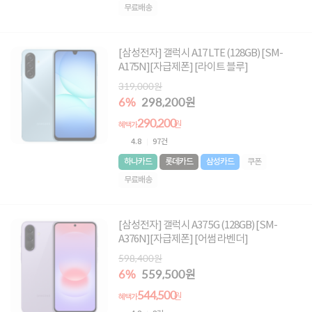
무료배송
[삼성전자] 갤럭시 A17 LTE (128GB) [SM-
A175N][자급제폰] [라이트 블루]
319,000원
6%
298,200원
290,200
원
혜택가
4.8
97건
하나카드
롯데카드
삼성카드
쿠폰
무료배송
[삼성전자] 갤럭시 A37 5G (128GB) [SM-
A376N][자급제폰] [어썸 라벤더]
598,400원
6%
559,500원
544,500
원
혜택가