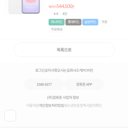
544,500
원
혜택가
4.8
8건
하나카드
롯데카드
삼성카드
쿠폰
무료배송
목록으로
로그인
공지사항
오시는길
회사소개
PC버전
1588-8377
컴퓨존 APP
(주)컴퓨존 사업자 정보
이용약관
개인정보처리방침
청소년보호정책
사업자확인