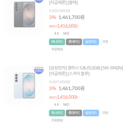
[자급제폰] [블랙]
1,507,000원
3%
1,461,700원
1,416,500
원
혜택가
4.9
58건
하나카드
롯데카드
삼성카드
쿠폰
무료배송
[삼성전자] 갤럭시 S26 (512GB) [SM-S942N]
[자급제폰] [스카이 블루]
1,507,000원
3%
1,461,700원
1,416,500
원
혜택가
4.9
58건
하나카드
롯데카드
삼성카드
쿠폰
무료배송