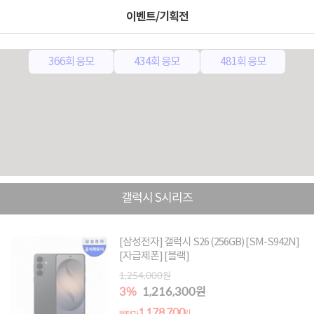
이벤트/기획전
0매
고객님이 보유한 응모권은
입니다.
366회 응모
434회 응모
481회 응모
갤럭시 S시리즈
[삼성전자] 갤럭시 S26 (256GB) [SM-S942N]
[자급제폰] [블랙]
1,254,000원
3%
1,216,300원
1,178,700