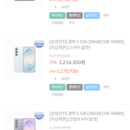
원
혜택가
5
113건
하나카드
롯데카드
삼성카드
쿠폰
무료배송
주의
[삼성전자] 갤럭시 S26 (256GB) [SM-S942N]
[자급제폰] [스카이 블루]
1,254,000원
3%
1,216,300원
1,178,700
원
혜택가
5
113건
하나카드
롯데카드
삼성카드
쿠폰
무료배송
[삼성전자] 갤럭시 S26 (256GB) [SM-S942N]
[자급제폰] [코발트 바이올렛]
1,254,000원