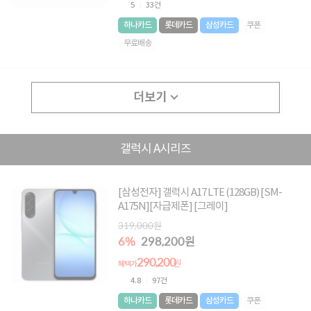
5
33건
하나카드
롯데카드
삼성카드
쿠폰
무료배송
더보기
갤럭시 A시리즈
[삼성전자] 갤럭시 A17 LTE (128GB) [SM-
A175N][자급제폰] [그레이]
319,000원
6%
298,200원
290,200
원
혜택가
4.8
97건
하나카드
롯데카드
삼성카드
쿠폰