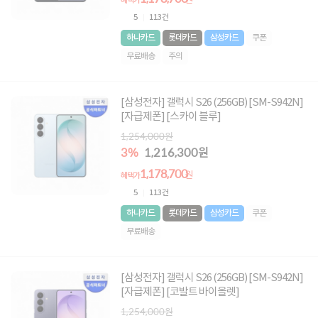
원
혜택가
5
113건
하나카드
롯데카드
삼성카드
쿠폰
무료배송
주의
[삼성전자] 갤럭시 S26 (256GB) [SM-S942N]
[자급제폰] [스카이 블루]
1,254,000원
3%
1,216,300원
1,178,700
원
혜택가
5
113건
하나카드
롯데카드
삼성카드
쿠폰
무료배송
[삼성전자] 갤럭시 S26 (256GB) [SM-S942N]
[자급제폰] [코발트 바이올렛]
1,254,000원