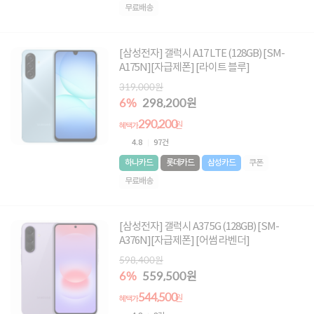
무료배송
[삼성전자] 갤럭시 A17 LTE (128GB) [SM-
A175N][자급제폰] [라이트 블루]
319,000원
6%
298,200원
290,200
원
혜택가
4.8
97건
하나카드
롯데카드
삼성카드
쿠폰
무료배송
[삼성전자] 갤럭시 A37 5G (128GB) [SM-
A376N][자급제폰] [어썸 라벤더]
598,400원
6%
559,500원
544,500
원
혜택가