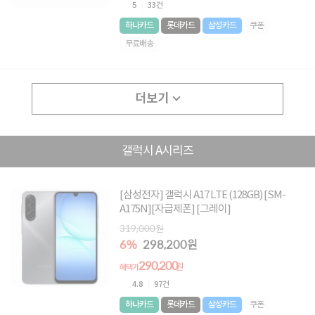
5
33건
하나카드
롯데카드
삼성카드
쿠폰
무료배송
더보기
갤럭시 A시리즈
[삼성전자] 갤럭시 A17 LTE (128GB) [SM-
A175N][자급제폰] [그레이]
319,000원
6%
298,200원
290,200
원
혜택가
4.8
97건
하나카드
롯데카드
삼성카드
쿠폰