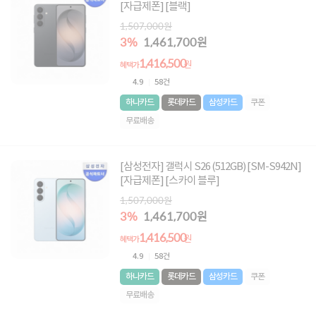
[자급제폰] [블랙]
1,507,000원
3%
1,461,700원
1,416,500
원
혜택가
4.9
58건
하나카드
롯데카드
삼성카드
쿠폰
무료배송
[삼성전자] 갤럭시 S26 (512GB) [SM-S942N]
[자급제폰] [스카이 블루]
1,507,000원
3%
1,461,700원
1,416,500
원
혜택가
4.9
58건
하나카드
롯데카드
삼성카드
쿠폰
무료배송