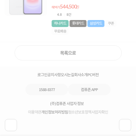
544,500
원
혜택가
4.8
8건
하나카드
롯데카드
삼성카드
쿠폰
무료배송
목록으로
로그인
공지사항
오시는길
회사소개
PC버전
1588-8377
컴퓨존 APP
(주)컴퓨존 사업자 정보
이용약관
개인정보처리방침
청소년보호정책
사업자확인