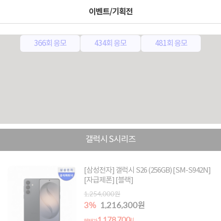
이벤트/기획전
0매
고객님이 보유한 응모권은
입니다.
366회 응모
434회 응모
481회 응모
갤럭시 S시리즈
[삼성전자] 갤럭시 S26 (256GB) [SM-S942N]
[자급제폰] [블랙]
1,254,000원
3%
1,216,300원
1,178,700