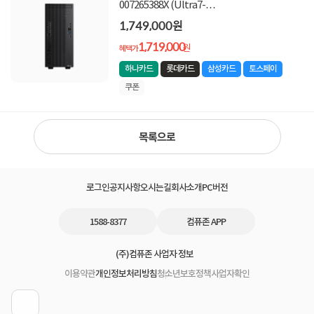
007265388X (Ultra7-
265/16GB/512GB/Win11Pro) [기본제품] ★쿠
1,749,000원
폰&적립금증정★
1,719,000
원
혜택가
하나카드
롯데카드
삼성카드
토스페이
쿠폰
목록으로
로그인
공지사항
오시는길
회사소개
PC버전
1588-8377
컴퓨존 APP
(주)컴퓨존 사업자 정보
이용약관
개인정보처리방침
청소년보호정책
사업자확인