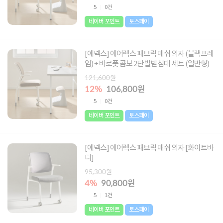
5
0건
네이버 포인트
토스페이
[에넥스] 에어렉스 패브릭 매쉬 의자 (블랙프레
임) + 바로풋 콤보 2단 발받침대 세트 (일반형)
121,600원
12%
106,800원
5
0건
네이버 포인트
토스페이
[에넥스] 에어렉스 패브릭 매쉬 의자 [화이트바
디]
95,300원
4%
90,800원
5
1건
네이버 포인트
토스페이