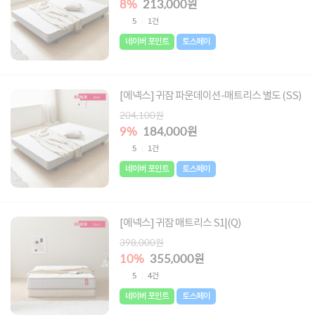
8%
213,000원
5
1건
네이버 포인트
토스페이
[에넥스] 귀잠 파운데이션-매트리스 별도 (SS)
204,100원
9%
184,000원
5
1건
네이버 포인트
토스페이
[에넥스] 귀잠 매트리스 S1|(Q)
398,000원
10%
355,000원
5
4건
네이버 포인트
토스페이