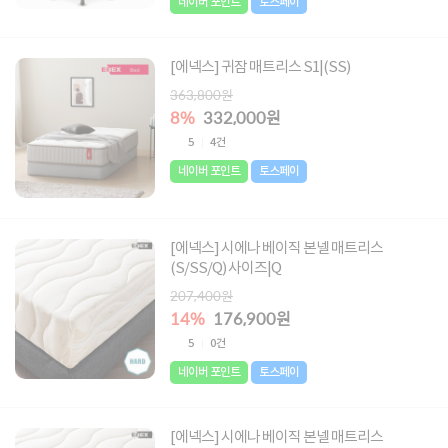
네이버 포인트
토스페이
[에넥스] 귀잠 매트리스 S1|(SS)
363,800원
8%
332,000원
5
4건
네이버 포인트
토스페이
[에넥스] 시에나 베이직 본넬 매트리스
(S/SS/Q) 사이즈|Q
207,400원
14%
176,900원
5
0건
네이버 포인트
토스페이
[에넥스] 시에나 베이직 본넬 매트리스