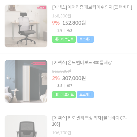
[에넥스] 에어리즘 패브릭 메쉬의자 [블랙바디]
168,300원
9%
152,800원
3.8
4건
네이버 포인트
토스페이
[에넥스] 온드 템바보드 400 틈새장
316,300원
2%
307,000원
3.8
0건
네이버 포인트
토스페이
[에넥스] 키오 멀티 책상 의자 [블랙바디 CP-
106]
106,700원