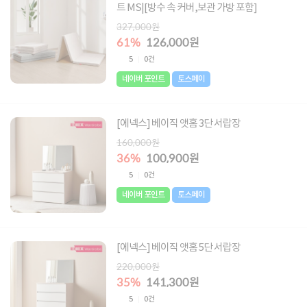
트 MS|[방수 속 커버,보관 가방 포함]
327,000원
61%
126,000원
5
0건
네이버 포인트
토스페이
[에넥스] 베이직 앳홈 3단 서랍장
160,000원
36%
100,900원
5
0건
네이버 포인트
토스페이
[에넥스] 베이직 앳홈 5단 서랍장
220,000원
35%
141,300원
5
0건