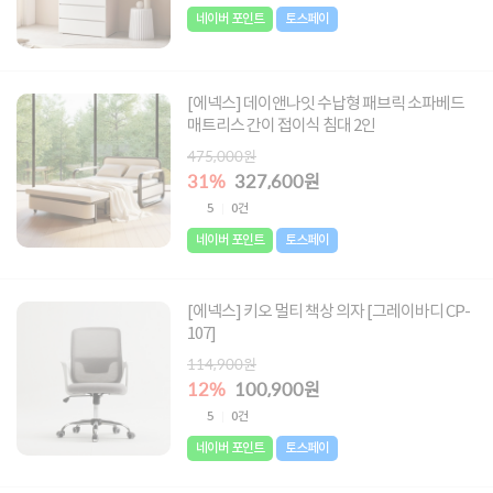
네이버 포인트
토스페이
[에넥스] 데이앤나잇 수납형 패브릭 소파베드
매트리스 간이 접이식 침대 2인
475,000원
31%
327,600원
5
0건
네이버 포인트
토스페이
[에넥스] 키오 멀티 책상 의자 [그레이바디 CP-
107]
114,900원
12%
100,900원
5
0건
네이버 포인트
토스페이