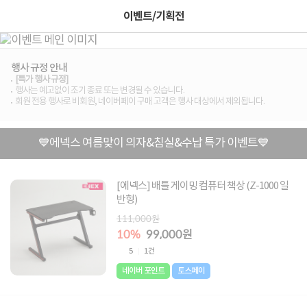
이벤트/기획전
행사 규정 안내
[특가 행사 규정]
행사는 예고없이 조기 종료 또는 변경될 수 있습니다.
회원 전용 행사로 비회원, 네이버페이 구매 고객은 행사 대상에서 제외됩니다.
💙에넥스 여름맞이 의자&침실&수납 특가 이벤트💙
[에넥스] 배틀 게이밍 컴퓨터 책상 (Z-1000 일
반형)
111,000원
10%
99,000원
5
1건
네이버 포인트
토스페이