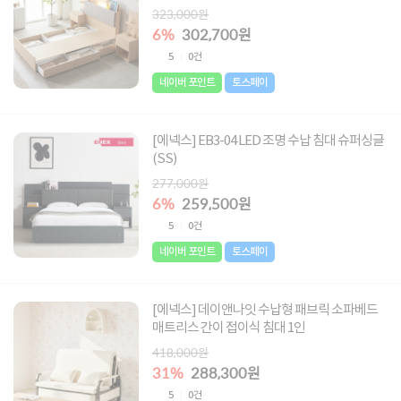
323,000원
6%
302,700원
5
0건
네이버 포인트
토스페이
[에넥스] EB3-04 LED 조명 수납 침대 슈퍼싱글
(SS)
277,000원
6%
259,500원
5
0건
네이버 포인트
토스페이
[에넥스] 데이앤나잇 수납형 패브릭 소파베드
매트리스 간이 접이식 침대 1인
418,000원
31%
288,300원
5
0건