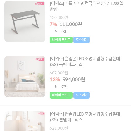
[에넥스] 배틀 게이밍 컴퓨터 책상 (Z-1200 일
반형)
120,300원
7%
111,000원
5
0건
네이버 포인트
토스페이
[에넥스] 슬립온 LED 조명 서랍형 수납침대
(SS)-독립 매트리스
687,000원
13%
594,000원
5
0건
네이버 포인트
토스페이
[에넥스] 딥슬립 LED 조명 서랍형 수납침대
(SS)-본넬 매트리스
621,000원