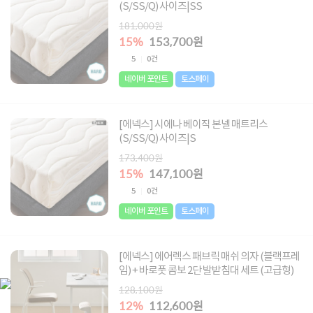
(S/SS/Q) 사이즈|SS
181,000원
15%
153,700원
5
0건
네이버 포인트
토스페이
[에넥스] 시에나 베이직 본넬 매트리스
(S/SS/Q) 사이즈|S
173,400원
15%
147,100원
5
0건
네이버 포인트
토스페이
[에넥스] 에어렉스 패브릭 매쉬 의자 (블랙프레
임) + 바로풋 콤보 2단 발받침대 세트 (고급형)
128,100원
12%
112,600원