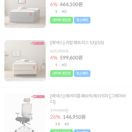
6%
464,100원
5
4건
네이버 포인트
토스페이
[에넥스] 귀잠 매트리스 S3 |(SS)
625,900원
4%
599,600원
5
4건
네이버 포인트
토스페이
[에넥스] 에어리즘 패브릭 메쉬의자 [그레이바
디]
199,000원
26%
146,950원
3.8
4건