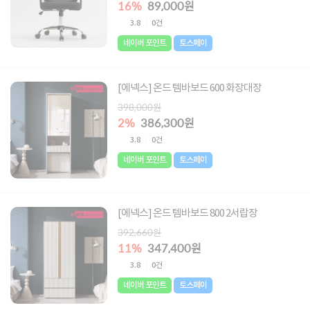
16%
89,000원
3.8
0건
네이버 포인트
토스페이
[에넥스] 온드 템바보드 600 화장대장
398,000원
2%
386,300원
3.8
0건
네이버 포인트
토스페이
[에넥스] 온드 템바보드 800 2서랍장
392,660원
11%
347,400원
3.8
0건
네이버 포인트
토스페이