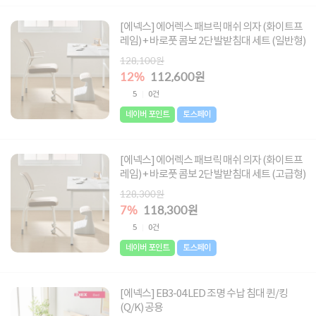
[에넥스] 에어렉스 패브릭 매쉬 의자 (화이트프
레임) + 바로풋 콤보 2단 발받침대 세트 (일반형)
128,100원
12%
112,600원
5
0건
네이버 포인트
토스페이
[에넥스] 에어렉스 패브릭 매쉬 의자 (화이트프
레임) + 바로풋 콤보 2단 발받침대 세트 (고급형)
128,300원
7%
118,300원
5
0건
네이버 포인트
토스페이
[에넥스] EB3-04 LED 조명 수납 침대 퀸/킹
(Q/K) 공용