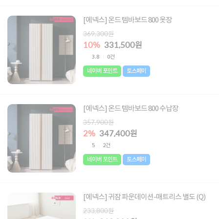
[에넥스] 온드 템바보드 800 옷장
369,300원
10%
331,500원
3.8
0건
네이버 포인트
토스페이
[에넥스] 온드 템바보드 800 수납장
357,900원
2%
347,400원
5
2건
네이버 포인트
토스페이
[에넥스] 귀잠 파운데이션-매트리스 별도 (Q)
233,800원