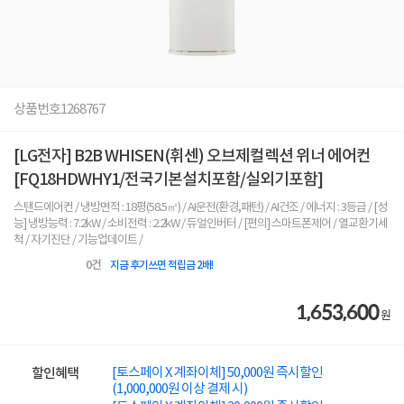
상품번호
1268767
[LG전자] B2B WHISEN(휘센) 오브제컬렉션 위너 에어컨
[FQ18HDWHY1/전국기본설치포함/실외기포함]
스탠드에어컨 / 냉방면적 : 18평(58.5㎡) / AI운전(환경,패턴) / AI건조 / 에너지 : 3등급 / [성
능] 냉방능력 : 7.2kW / 소비전력 : 2.2kW / 듀얼인버터 / [편의] 스마트폰제어 / 열교환기세
척 / 자기진단 / 기능업데이트 /
0
건
지금 후기쓰면 적립금 2배!
1,653,600
원
[토스페이 X 계좌이체] 50,000원 즉시할인
할인혜택
(1,000,000원 이상 결제 시)