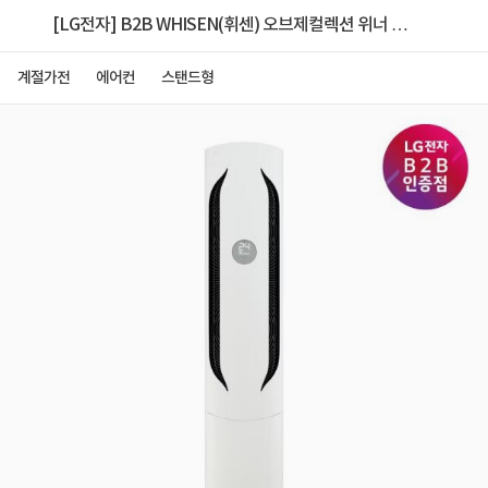
[LG전자] B2B WHISEN(휘센) 오브제컬렉션 위너 에
어컨 [FQ18HDWHY1/전국기본설치포함/실외기포함]
계절가전
에어컨
스탠드형