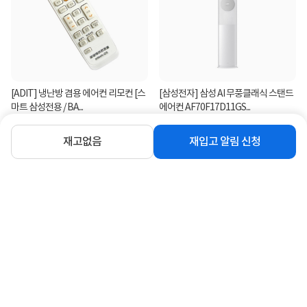
[ADIT] 냉난방 겸용 에어컨 리모컨 [스
[삼성전자] 삼성 AI 무풍클래식 스탠드
마트 삼성전용 / BA...
에어컨 AF70F17D11GS...
3,450
12%
1,732,500
원
원
재고없음
재입고 알림 신청
연관상품 더보기
같은 브랜드의 인기상품이에요